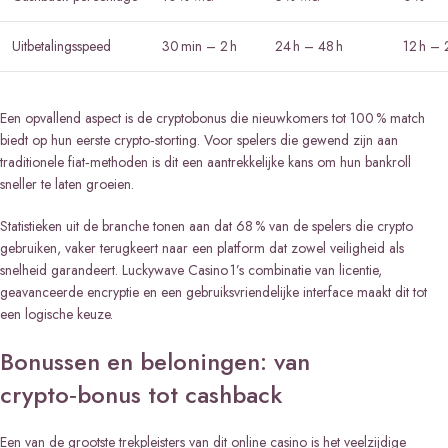
Uitbetalingsspeed
30 min – 2 h
24 h – 48 h
12 h – 
Een opvallend aspect is de cryptobonus die nieuwkomers tot 100 % match
biedt op hun eerste crypto‑storting. Voor spelers die gewend zijn aan
traditionele fiat‑methoden is dit een aantrekkelijke kans om hun bankroll
sneller te laten groeien.
Statistieken uit de branche tonen aan dat 68 % van de spelers die crypto
gebruiken, vaker terugkeert naar een platform dat zowel veiligheid als
snelheid garandeert. Luckywave Casino 1’s combinatie van licentie,
geavanceerde encryptie en een gebruiksvriendelijke interface maakt dit tot
een logische keuze.
Bonussen en beloningen: van
crypto‑bonus tot cashback
Een van de grootste trekpleisters van dit online casino is het veelzijdige