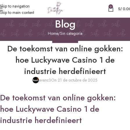
Skip to navigation
0
S/
0.0
Skip to main content
Blog
Home
Sin categoría
SIN CATEGORÍA
De toekomst van online gokken:
hoe Luckywave Casino 1 de
industrie herdefinieert
avanc3
On 21 de octubre de 2025
De toekomst van online gokken:
hoe Luckywave Casino 1 de
industrie herdefinieert