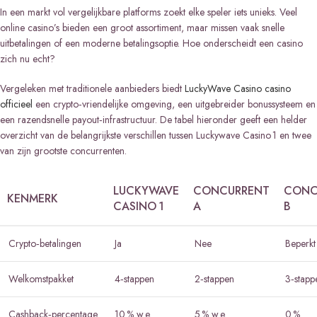
In een markt vol vergelijkbare platforms zoekt elke speler iets unieks. Veel
online casino’s bieden een groot assortiment, maar missen vaak snelle
uitbetalingen of een moderne betalingsoptie. Hoe onderscheidt een casino
zich nu echt?
Vergeleken met traditionele aanbieders biedt
LuckyWave Casino casino
officieel
een crypto‑vriendelijke omgeving, een uitgebreider bonussysteem en
een razendsnelle payout‑infrastructuur. De tabel hieronder geeft een helder
overzicht van de belangrijkste verschillen tussen Luckywave Casino 1 en twee
van zijn grootste concurrenten.
LUCKYWAVE
CONCURRENT
CONC
KENMERK
CASINO 1
A
B
Crypto‑betalingen
Ja
Nee
Beperkt
Welkomstpakket
4‑stappen
2‑stappen
3‑stapp
Cashback‑percentage
10 % w.e.
5 % w.e.
0 %