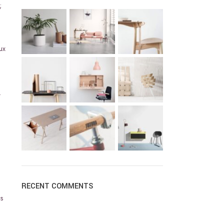
;
ux
…
RECENT COMMENTS
is