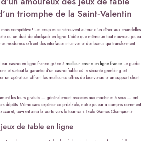
 d’un amoureux des jeux de table
d’un triomphe de la Saint‑Valentin
 mais compétitive ! Les couples se retrouvent autour d’un dîner aux chandelles
lette ou un duel de blackjack en ligne. L’idée que même un tout nouveau joueu
ormes modernes offrent des interfaces intuitives et des bonus qui transforment
lleur casino en ligne france grâce à
meilleur casino en ligne france
. Le guide
ons et surtout la garantie d’un casino fiable où la sécurité gambling est
nner un opérateur offrant les meilleures offres de bienvenue et un support client
comment les tours gratuits — généralement associés aux machines à sous — ont
emiers dépôts. Même sans expérience préalable, notre joueur a compris comment
le baccarat, ouvrant ainsi la porte vers le tournoi « Table Games Champion ».
jeux de table en ligne