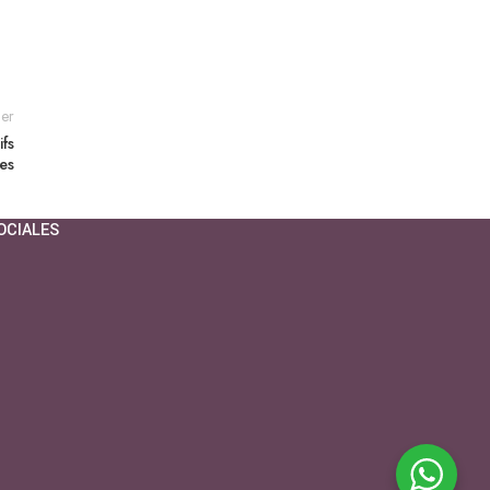
er
fs
es
OCIALES