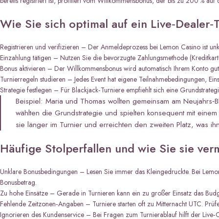
bereits registriert ist, profitiert vom Willkommensbonus, der bis zu 200 % auf
Wie Sie sich optimal auf ein Live‑Dealer‑
Registrieren und verifizieren – Der Anmeldeprozess bei Lemon Casino ist unko
Einzahlung tätigen – Nutzen Sie die bevorzugte Zahlungsmethode (Kreditkarte,
Bonus aktivieren – Der Willkommensbonus wird automatisch Ihrem Konto gut
Turnierregeln studieren – Jedes Event hat eigene Teilnahmebedingungen, Einsat
Strategie festlegen – Für Blackjack‑Turniere empfiehlt sich eine Grundstrateg
Beispiel: Maria und Thomas wollten gemeinsam am Neujahrs‑Bla
wählten die Grundstrategie und spielten konsequent mit einem 
sie länger im Turnier und erreichten den zweiten Platz, was i
Häufige Stolperfallen und wie Sie sie ve
Unklare Bonusbedingungen – Lesen Sie immer das Kleingedruckte. Bei Lemon
Bonusbetrag.
Zu hohe Einsätze – Gerade in Turnieren kann ein zu großer Einsatz das Budget
Fehlende Zeitzonen‑Angaben – Turniere starten oft zu Mitternacht UTC. Prüfen 
Ignorieren des Kundenservice – Bei Fragen zum Turnierablauf hilft der Live‑Ch