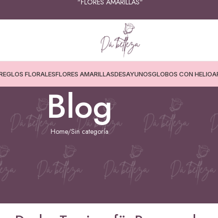
"FLORES AMARILLAS"
REGLOS FLORALES
FLORES AMARILLAS
DESAYUNOS
GLOBOS CON HELIO
A
Blog
Home
Sin categoría
ATEGORÍA
Live‑Dealer‑Turniere für Paare und
nspieler
On 7 de abril de 2026