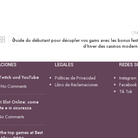
Old
Guide du débutant pour décupler vos gains avec les bonus festi
d’hiver des casinos modern
ACIONES
LEGALES
REDES S
 Twitch und YouTube
Políticas de Privacidad
Instagram
Libro de Reclamaciones
Facebook
No Comments
Tik Tok
iti Slot Online: come
e e in sicurezza
No Comments
the top games at Best