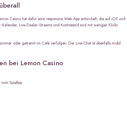
überall
. Lemon Casino hat dafür eine responsive Web‑App entwickelt, die auf iOS und
nier‑Kalender, Live‑Dealer‑Streams und Kontostand sind mit wenigen Klicks
mmer oder getrennt im Café verfolgen. Der Live‑Chat ist ebenfalls mobil
ren bei Lemon Casino
 vom Spieltyp.
.