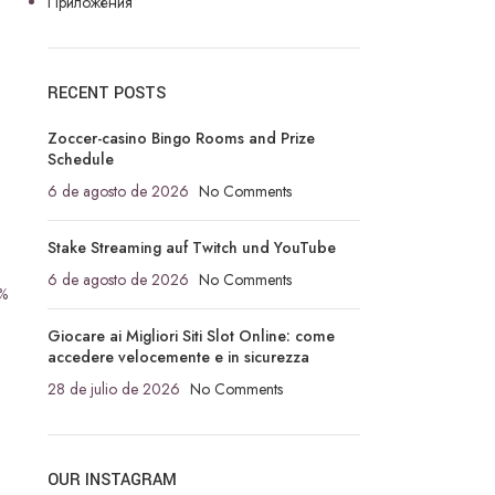
Приложения
RECENT POSTS
Zoccer-casino Bingo Rooms and Prize
Schedule
6 de agosto de 2026
No Comments
Stake Streaming auf Twitch und YouTube
6 de agosto de 2026
No Comments
 %
Giocare ai Migliori Siti Slot Online: come
accedere velocemente e in sicurezza
28 de julio de 2026
No Comments
OUR INSTAGRAM