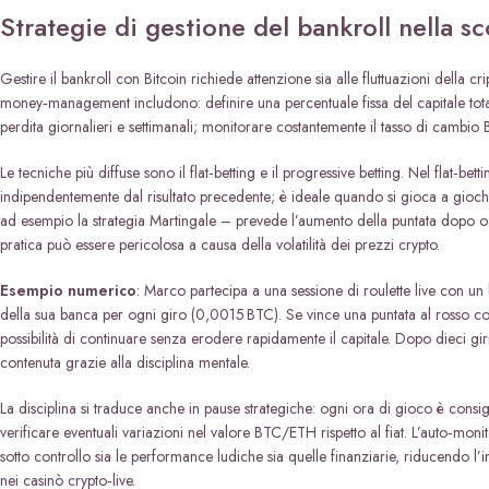
Strategie di gestione del bankroll nella 
Gestire il bankroll con Bitcoin richiede attenzione sia alle fluttuazioni della crip
money‑management includono: definire una percentuale fissa del capitale totale (
perdita giornalieri e settimanali; monitorare costantemente il tasso di cambi
Le tecniche più diffuse sono il flat‑betting e il progressive betting. Nel flat
indipendentemente dal risultato precedente; è ideale quando si gioca a gioch
ad esempio la strategia Martingale – prevede l’aumento della puntata dopo og
pratica può essere pericolosa a causa della volatilità dei prezzi crypto.
Esempio numerico
: Marco partecipa a una sessione di roulette live con un b
della sua banca per ogni giro (0,0015 BTC). Se vince una puntata al rosso c
possibilità di continuare senza erodere rapidamente il capitale. Dopo dieci giri
contenuta grazie alla disciplina mentale.
La disciplina si traduce anche in pause strategiche: ogni ora di gioco è consig
verificare eventuali variazioni nel valore BTC/ETH rispetto al fiat. L’auto‑mo
sotto controllo sia le performance ludiche sia quelle finanziarie, riducendo 
nei casinò crypto‑live.