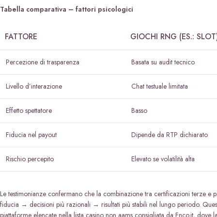
Tabella comparativa – fattori psicologici
FATTORE
GIOCHI RNG (ES.: SLOT
Percezione di trasparenza
Basata su audit tecnico
Livello d’interazione
Chat testuale limitata
Effetto spettatore
Basso
Fiducia nel payout
Dipende da RTP dichiarato
Rischio percepito
Elevato se volatilità alta
Le testimonianze confermano che la combinazione tra certificazioni terze e 
fiducia → decisioni più razionali → risultati più stabili nel lungo periodo. Ques
piattaforme elencate nella lista casino non aams consigliata da Fnco.it, dove la 