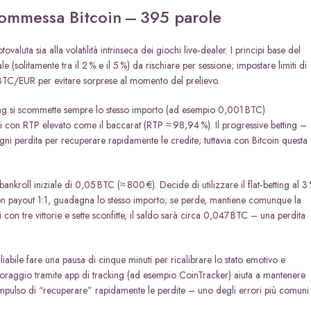
scommessa Bitcoin – 395 parole
tovaluta sia alla volatilità intrinseca dei giochi live‑dealer. I principi base del
solitamente tra il 2 % e il 5 %) da rischiare per sessione; impostare limiti di
o BTC/EUR per evitare sorprese al momento del prelievo.
‑betting si scommette sempre lo stesso importo (ad esempio 0,001 BTC)
i con RTP elevato come il baccarat (RTP ≈ 98,94 %). Il progressive betting –
ni perdita per recuperare rapidamente le credite; tuttavia con Bitcoin questa
ankroll iniziale di 0,05 BTC (≈ 800 €). Decide di utilizzare il flat‑betting al 3
on payout 1:1, guadagna lo stesso importo; se perde, mantiene comunque la
 con tre vittorie e sette sconfitte, il saldo sarà circa 0,047 BTC – una perdita
liabile fare una pausa di cinque minuti per ricalibrare lo stato emotivo e
nitoraggio tramite app di tracking (ad esempio CoinTracker) aiuta a mantenere
l’impulso di “recuperare” rapidamente le perdite – uno degli errori più comuni