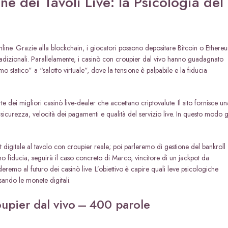
 dei Tavoli Live: la Psicologia del
line. Grazie alla blockchain, i giocatori possono depositare Bitcoin o Ethere
tradizionali. Parallelamente, i casinò con croupier dal vivo hanno guadagnato
 statico” a “salotto virtuale”, dove la tensione è palpabile e la fiducia
te dei migliori casinò live‑dealer che accettano criptovalute. Il sito fornisce un
 sicurezza, velocità dei pagamenti e qualità del servizio live. In questo modo g
et digitale al tavolo con croupier reale; poi parleremo di gestione del bankroll
o fiducia; seguirà il caso concreto di Marco, vincitore di un jackpot da
eremo al futuro dei casinò live. L’obiettivo è capire quali leve psicologiche
ando le monete digitali.
roupier dal vivo – 400 parole