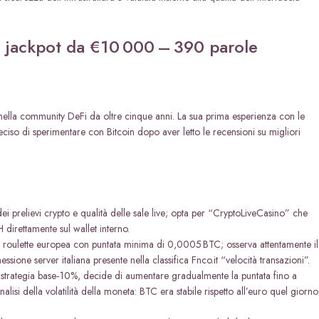
 il jackpot da €10 000 – 390 parole
nella community DeFi da oltre cinque anni. La sua prima esperienza con le
deciso di sperimentare con Bitcoin dopo aver letto le recensioni su migliori
dei prelievi crypto e qualità delle sale live; opta per “CryptoLiveCasino” che
 direttamente sul wallet interno.
i roulette europea con puntata minima di 0,0005 BTC; osserva attentamente il
sione server italiana presente nella classifica Fnco.it “velocità transazioni”.
 strategia base‑10%, decide di aumentare gradualmente la puntata fino a
alisi della volatilità della moneta: BTC era stabile rispetto all’euro quel giorno