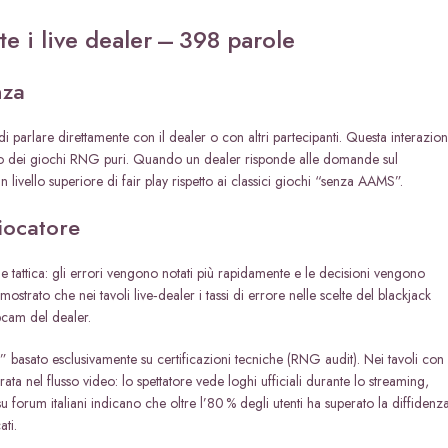
te i live dealer – 398 parole
nza
di parlare direttamente con il dealer o con altri partecipanti. Questa interazio
ipico dei giochi RNG puri. Quando un dealer risponde alle domande sul
livello superiore di fair play rispetto ai classici giochi “senza AAMS”.
giocatore
 tattica: gli errori vengono notati più rapidamente e le decisioni vengono
strato che nei tavoli live‑dealer i tassi di errore nelle scelte del blackjack
bcam del dealer.
” basato esclusivamente su certificazioni tecniche (RNG audit). Nei tavoli con
a nel flusso video: lo spettatore vede loghi ufficiali durante lo streaming,
su forum italiani indicano che oltre l’80 % degli utenti ha superato la diffidenz
ati.