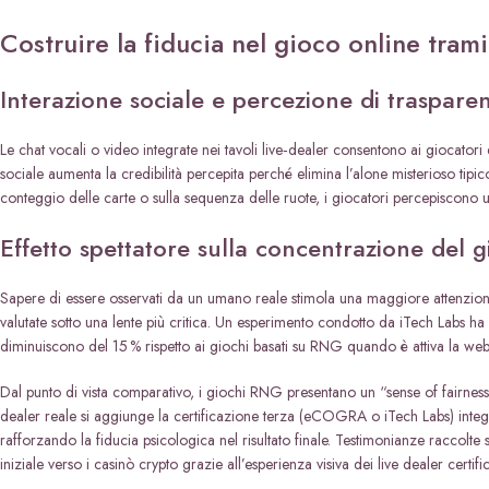
Costruire la fiducia nel gioco online trami
Interazione sociale e percezione di traspare
Le chat vocali o video integrate nei tavoli live‑dealer consentono ai giocatori 
sociale aumenta la credibilità percepita perché elimina l’alone misterioso t
conteggio delle carte o sulla sequenza delle ruote, i giocatori percepiscono un 
Effetto spettatore sulla concentrazione del 
Sapere di essere osservati da un umano reale stimola una maggiore attenzione
valutate sotto una lente più critica. Un esperimento condotto da iTech Labs ha mo
diminuiscono del 15 % rispetto ai giochi basati su RNG quando è attiva la we
Dal punto di vista comparativo, i giochi RNG presentano un “sense of fairness
dealer reale si aggiunge la certificazione terza (eCOGRA o iTech Labs) integrat
rafforzando la fiducia psicologica nel risultato finale. Testimonianze raccolte 
iniziale verso i casinò crypto grazie all’esperienza visiva dei live dealer certific