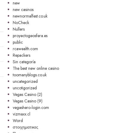
new
new casinos
newnormalfest.co.uk
NoCheck
Nullers
proyectogeosfera.es
public
rcawealth.com
Repackers
Sin categoría
The best new online casino
toomanyblogs.co.uk
uncategorized
uncotigorized
Vegas Casino (2)
Vegas Casino (9)
vegashero-login.com
vizmaxx.cl
Word
στοιχηματικες