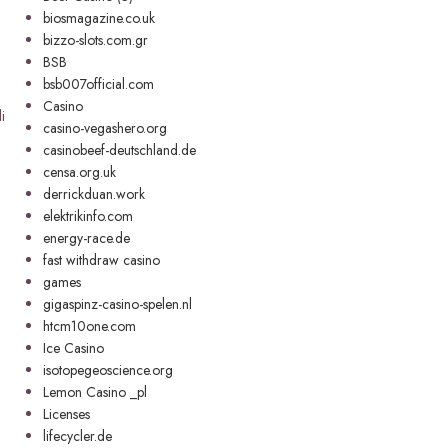
biosmagazine.co.uk
bizzo-slots.com.gr
BSB
bsb007official.com
Casino
i
casino-vegashero.org
casinobeef-deutschland.de
censa.org.uk
derrickduan.work
elektrikinfo.com
energy-race.de
fast withdraw casino
games
gigaspinz-casino-spelen.nl
htcm10one.com
Ice Casino
isotopegeoscience.org
Lemon Casino _pl
Licenses
lifecycler.de