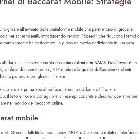
ornei di Baccarat Mobile: Strategie
tutto grazie all’avvento delle piattaforme mobile che permettono di giocare
ccia per schermi tattili, introducendo versioni “Speed” che riducono i tempi d
to cambiamento ha trasformato un gioco da tavolo tradizionale in una vera
ò affidarsi alla selezione curata da
casino italiani non AAMS
. Dealflower è un
 verificando licenze estere, RTP medio e la qualità dell’assistenza clienti
orme più sicure per gli utenti italiani.
a scelta della prima app al perfezionamento del bankroll fino alla
OS. Il lettore troverà consigli pratici, esempi concreti e checklist operative per
onale nel mondo del baccarat online.
carat mobile
y e Mr Green – tutti titolati con licenze MGA o Curacao e dotati di interfacce