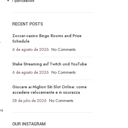
Приложения
RECENT POSTS
Zoccer-casino Bingo Rooms and Prize
Schedule
o
6 de agosto de 2026
No Comments
Stake Streaming auf Twitch und YouTube
6 de agosto de 2026
No Comments
Giocare ai Migliori Siti Slot Online: come
accedere velocemente e in sicurezza
28 de julio de 2026
No Comments
na
OUR INSTAGRAM