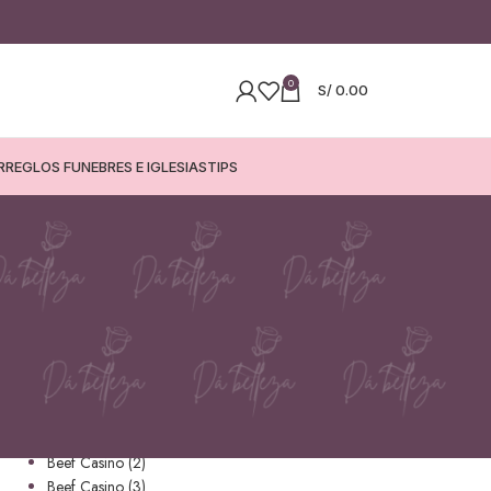
0
S/
0.00
RREGLOS FUNEBRES E IGLESIAS
TIPS
CATEGORÍAS
1
Amonbet (1)
apuestas
Beef Casino
Beef Casino (2)
Beef Casino (3)