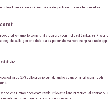
duce notevolmente i tempi di risoluzione dei problemi durante le competizioni
carat
a regole estremamente semplici: il giocatore scommette sul Banker, sul Player 
 strategiche sulla gestione della banca personale ma resta marginale nelle app
ui vincitori;
pected value (EV) delle proprie puntate anche quando l’interfaccia ridotta
phone.
ando che il ritmo accelerato renda irrilevante l’analisi teorica; al contrario u
i esperti nei tornei dove ogni punto conta davvero.