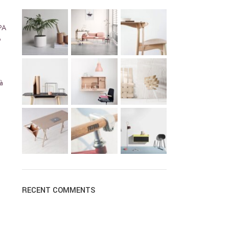
EPA
o
tà
RECENT COMMENTS