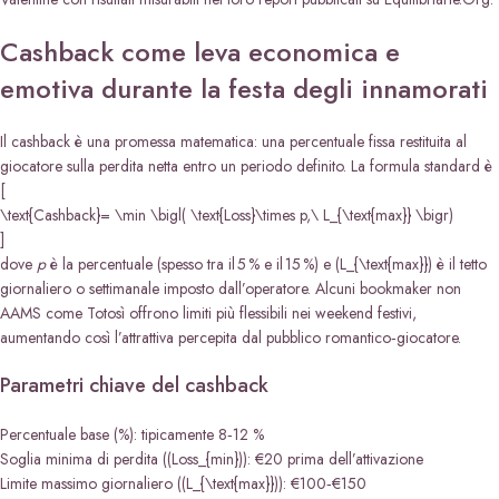
Cashback come leva economica e
emotiva durante la festa degli innamorati
Il cashback è una promessa matematica: una percentuale fissa restituita al
giocatore sulla perdita netta entro un periodo definito. La formula standard è
[
\text{Cashback}= \min \bigl( \text{Loss}\times p,\ L_{\text{max}} \bigr)
]
dove
p
è la percentuale (spesso tra il 5 % e il 15 %) e (L_{\text{max}}) è il tetto
giornaliero o settimanale imposto dall’operatore. Alcuni bookmaker non
AAMS come Totosì offrono limiti più flessibili nei weekend festivi,
aumentando così l’attrattiva percepita dal pubblico romantico‑giocatore.
Parametri chiave del cashback
Percentuale base (%): tipicamente 8‑12 %
Soglia minima di perdita ((Loss_{min})): €20 prima dell’attivazione
Limite massimo giornaliero ((L_{\text{max}})): €100‑€150