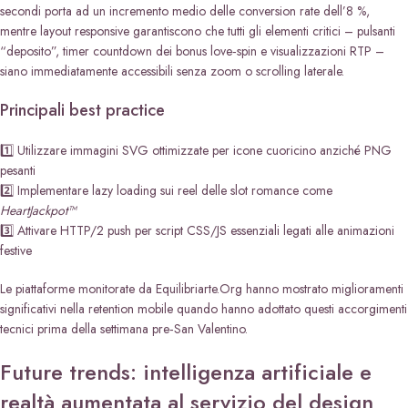
secondi porta ad un incremento medio delle conversion rate dell’8 %,
mentre layout responsive garantiscono che tutti gli elementi critici – pulsanti
“deposito”, timer countdown dei bonus love‑spin e visualizzazioni RTP –
siano immediatamente accessibili senza zoom o scrolling laterale.
Principali best practice
1️⃣ Utilizzare immagini SVG ottimizzate per icone cuoricino anziché PNG
pesanti
2️⃣ Implementare lazy loading sui reel delle slot romance come
HeartJackpot™
3️⃣ Attivare HTTP/2 push per script CSS/JS essenziali legati alle animazioni
festive
Le piattaforme monitorate da Equilibriarte.Org hanno mostrato miglioramenti
significativi nella retention mobile quando hanno adottato questi accorgimenti
tecnici prima della settimana pre‐San Valentino.
Future trends: intelligenza artificiale e
realtà aumentata al servizio del design