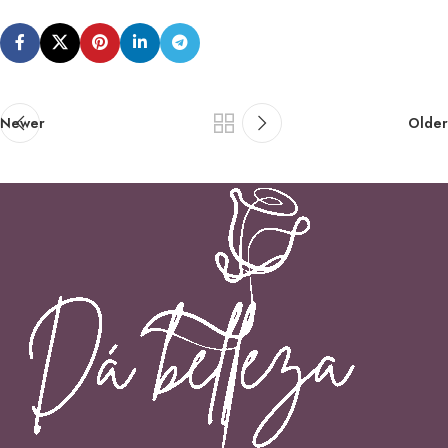
Newer
Older