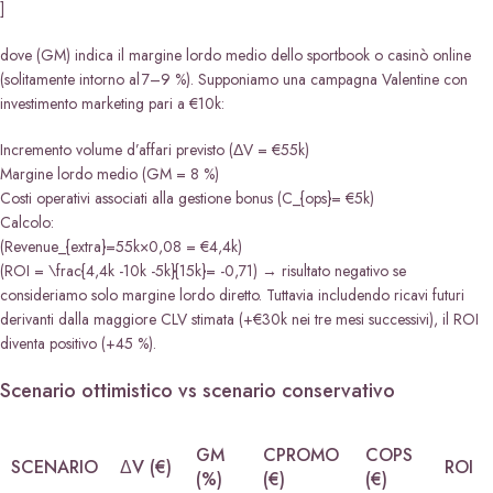
]
dove (GM) indica il margine lordo medio dello sportbook o casinò online
(solitamente intorno al 7–9 %). Supponiamo una campagna Valentine con
investimento marketing pari a €10k:
Incremento volume d’affari previsto (ΔV = €55k)
Margine lordo medio (GM = 8 %)
Costi operativi associati alla gestione bonus (C_{ops}= €5k)
Calcolo:
(Revenue_{extra}=55k×0,08 = €4,4k)
(ROI = \frac{4,4k -10k -5k}{15k}= -0,71) → risultato negativo se
consideriamo solo margine lordo diretto. Tuttavia includendo ricavi futuri
derivanti dalla maggiore CLV stimata (+€30k nei tre mesi successivi), il ROI
diventa positivo (+45 %).
Scenario ottimistico vs scenario conservativo
GM
CPROMO
COPS
SCENARIO
ΔV (€)
ROI
(%)
(€)
(€)