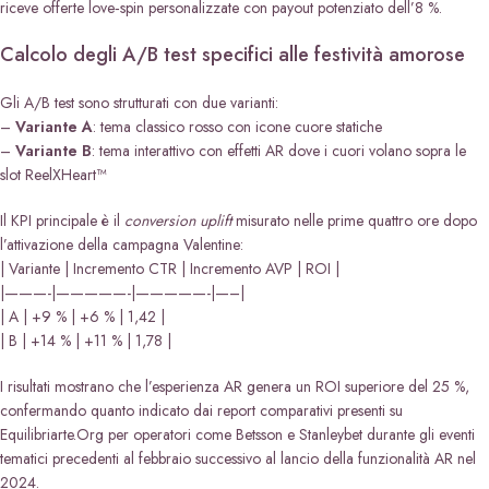
riceve offerte love‑spin personalizzate con payout potenziato dell’8 %.
Calcolo degli A/B test specifici alle festività amorose
Gli A/B test sono strutturati con due varianti:
–
Variante A
: tema classico rosso con icone cuore statiche
–
Variante B
: tema interattivo con effetti AR dove i cuori volano sopra le
slot ReelXHeart™
Il KPI principale è il
conversion uplift
misurato nelle prime quattro ore dopo
l’attivazione della campagna Valentine:
| Variante | Incremento CTR | Incremento AVP | ROI |
|———-|—————-|—————-|—–|
| A | +9 % | +6 % | 1,42 |
| B | +14 % | +11 % | 1,78 |
I risultati mostrano che l’esperienza AR genera un ROI superiore del 25 %,
confermando quanto indicato dai report comparativi presenti su
Equilibriarte.Org per operatori come Betsson e Stanleybet durante gli eventi
tematici precedenti al febbraio successivo al lancio della funzionalità AR nel
2024.