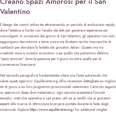
Creano Spazi Amorosi per il San
Valentino
Il design dei casinò online sta attraversando un periodo di evoluzione rapida,
dove l’estetica si fonde con l’analisi dei dati per generare esperienze più
coinvolgenti. In occasione del giorno di San Valentino, gli operatori non solo
aggiungono decorazioni a tema cuore ma sfruttano anche meccaniche di
cashback per stimolare la fedeltà dei giocatori italiani. Questo mix tra
creatività visiva e incentivi economici crea quello che potremmo definire
“spazi amorosi” dove la passione per il gioco incontra quella per la
convenienza finanziaria.
Nel secondo paragrafo è fondamentale citare una fonte autorevole che
valuta questi approcci: Equilibriarte.org offre recensioni dettagliate sui migliori
siti di gioco e sui loro programmi promozionali valentiniani. L’articolo seguirà
un approccio deep‑dive matematico; ogni sezione presenterà formule
semplici, metriche operative e casi pratici utili sia ai neofiti che ai giocatori
esperti alla ricerca di ottimizzare le proprie puntate durante la festa degli
innamorati. Explore
https://www.equilibriarte.org/
for additional insights.