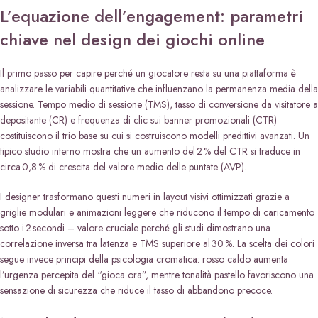
L’equazione dell’engagement: parametri
chiave nel design dei giochi online
Il primo passo per capire perché un giocatore resta su una piattaforma è
analizzare le variabili quantitative che influenzano la permanenza media della
sessione. Tempo medio di sessione (TMS), tasso di conversione da visitatore a
depositante (CR) e frequenza di clic sui banner promozionali (CTR)
costituiscono il trio base su cui si costruiscono modelli predittivi avanzati. Un
tipico studio interno mostra che un aumento del 2 % del CTR si traduce in
circa 0,8 % di crescita del valore medio delle puntate (AVP).
I designer trasformano questi numeri in layout visivi ottimizzati grazie a
griglie modulari e animazioni leggere che riducono il tempo di caricamento
sotto i 2 secondi – valore cruciale perché gli studi dimostrano una
correlazione inversa tra latenza e TMS superiore al 30 %. La scelta dei colori
segue invece principi della psicologia cromatica: rosso caldo aumenta
l’urgenza percepita del “gioca ora”, mentre tonalità pastello favoriscono una
sensazione di sicurezza che riduce il tasso di abbandono precoce.