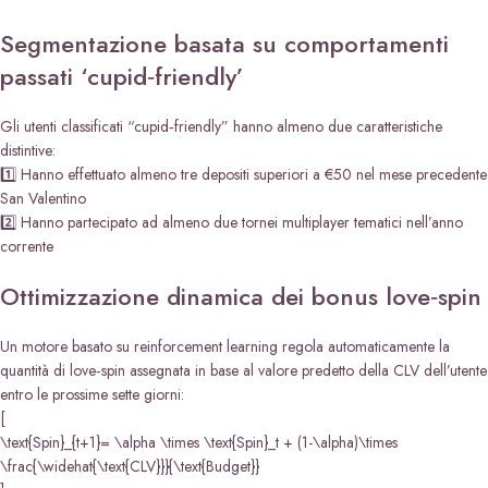
Segmentazione basata su comportamenti
passati ‘cupid‑friendly’
Gli utenti classificati “cupid‑friendly” hanno almeno due caratteristiche
distintive:
1️⃣ Hanno effettuato almeno tre depositi superiori a €50 nel mese precedente
San Valentino
2️⃣ Hanno partecipato ad almeno due tornei multiplayer tematici nell’anno
corrente
Ottimizzazione dinamica dei bonus love‑spin
Un motore basato su reinforcement learning regola automaticamente la
quantità di love‑spin assegnata in base al valore predetto della CLV dell’utente
entro le prossime sette giorni:
[
\text{Spin}_{t+1}= \alpha \times \text{Spin}_t + (1-\alpha)\times
\frac{\widehat{\text{CLV}}}{\text{Budget}}