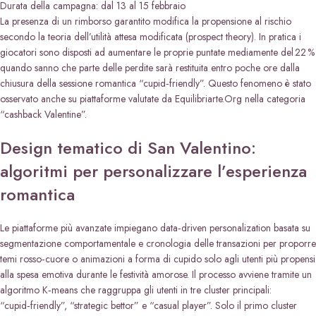
Durata della campagna: dal 13 al 15 febbraio
La presenza di un rimborso garantito modifica la propensione al rischio
secondo la teoria dell’utilità attesa modificata (prospect theory). In pratica i
giocatori sono disposti ad aumentare le proprie puntate mediamente del 22 %
quando sanno che parte delle perdite sarà restituita entro poche ore dalla
chiusura della sessione romantica “cupid‑friendly”. Questo fenomeno è stato
osservato anche su piattaforme valutate da Equilibriarte.Org nella categoria
“cashback Valentine”.
Design tematico di San Valentino:
algoritmi per personalizzare l’esperienza
romantica
Le piattaforme più avanzate impiegano data‑driven personalization basata su
segmentazione comportamentale e cronologia delle transazioni per proporre
temi rosso‑cuore o animazioni a forma di cupido solo agli utenti più propensi
alla spesa emotiva durante le festività amorose. Il processo avviene tramite un
algoritmo K‑means che raggruppa gli utenti in tre cluster principali:
“cupid‑friendly”, “strategic bettor” e “casual player”. Solo il primo cluster