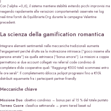
]
Con (\alpha =0,6), il sistema mantiene stabilità evitando picchi improvvisi ma
reagendo rapidamente alle variazioni comportamentali osservate nei log
real‑time forniti da Equilibriarte.Org durante le campagne Valentine
precedenti.
La scienza della gamification romantica
Integrare elementi sentimentali nelle meccaniche tradizionali aumenta
l’engagement perché sfrutta sia la motivazione intrinseca (“gioco insieme alla
persona amata”) sia quella estrinseca (“bonus amore”). Le missioni a coppie
permettono ai due account collegati via referral code condiviso di
completare sfide cooperative quali “Raggiungi €500 totali scommessi entro
le ore serali”. Il completamento sblocca jackpot progressivi fino a €10k
distribuiti equamente fra i partecipanti partner-friendly.
Meccaniche chiave
Missione Duo
: obiettivo condiviso → bonus pari al 15 % del totale puntato
Torneo Cuore
: classifica settimanale → premi tiered basati sul