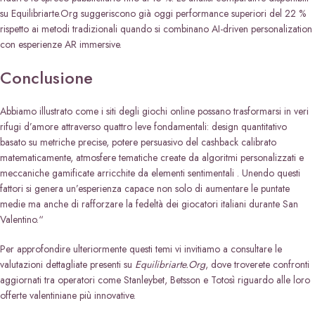
su Equilibriarte.Org suggeriscono già oggi performance superiori del ​22 %​
rispetto ai metodi tradizionali quando si combinano AI-driven personalization
con esperienze AR immersive.
Conclusione
Abbiamo illustrato come i siti de­gli giochi online possano trasformarsi in veri
rifugi d’amore attraverso quattro leve fondamentali: design quantitativo
basato su metriche precise, potere persuasivo del cashback calibrato
matematicamente, atmosfere tematiche create da algoritmi personalizzati e
meccaniche gamificate arricchite da elementi sentimentali . Unendo questi
fattori si genera un’esperienza capace non solo di aumentare le puntate
medie ma anche di rafforzare la fedeltà dei giocatori italiani durante San
Valentino.“
Per approfondire ulteriormente questi temi vi invitiamo a consultare le
valutazioni dettagliate presenti su
Equilibriarte.Org
, dove troverete confronti
aggiornati tra operatori come Stanleybet, Betsson e Totosì riguardo alle loro
offerte valentiniane più innovative.