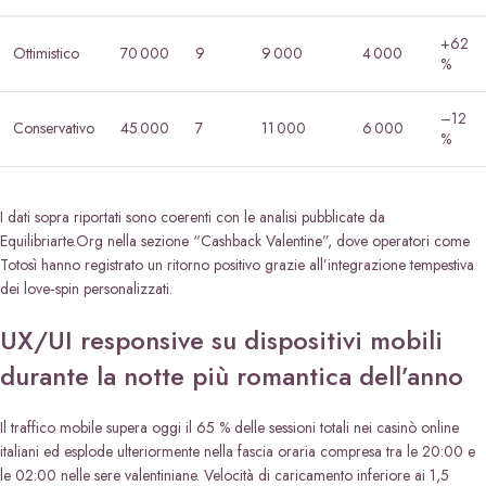
+62
Ottimistico
70 000
9
9 000
4 000
%
–12
Conservativo
45 000
7
11 000
6 000
%
I dati sopra riportati sono coerenti con le analisi pubblicate da
Equilibriarte.Org nella sezione “Cashback Valentine”, dove operatori come
Totosì hanno registrato un ritorno positivo grazie all’integrazione tempestiva
dei love‑spin personalizzati.
UX/UI responsive su dispositivi mobili
durante la notte più romantica dell’anno
Il traffico mobile supera oggi il 65 % delle sessioni totali nei casinò online
italiani ed esplode ulteriormente nella fascia oraria compresa tra le 20:00 e
le 02:00 nelle sere valentiniane. Velocità di caricamento inferiore ai 1,5