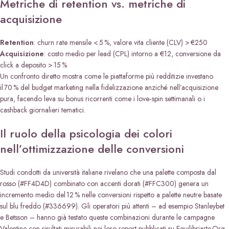
Metriche di retention vs. metriche di
acquisizione
Retention
: churn rate mensile < 5 %, valore vita cliente (CLV) > €250
Acquisizione
: costo medio per lead (CPL) intorno a €12, conversione da
click a deposito > 15 %
Un confronto diretto mostra come le piattaforme più redditizie investano
il 70 % del budget marketing nella fidelizzazione anziché nell’acquisizione
pura, facendo leva su bonus ricorrenti come i love‑spin settimanali o i
cashback giornalieri tematici.
Il ruolo della psicologia dei colori
nell’ottimizzazione delle conversioni
Studi condotti da università italiane rivelano che una palette composta dal
rosso (#FF4D4D) combinato con accenti dorati (#FFC300) genera un
incremento medio del 12 % nelle conversioni rispetto a palette neutre basate
sul blu freddo (#336699). Gli operatori più attenti – ad esempio Stanleybet
e Betsson – hanno già testato queste combinazioni durante le campagne
Valentine con risultati misurabili nei loro report pubblicati su Equilibriarte.Org.