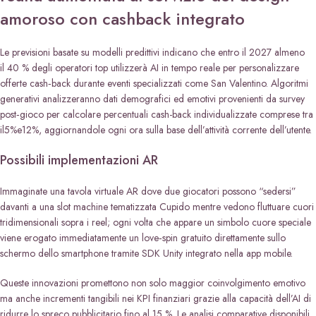
amoroso con cashback integrato
Le previsioni basate su modelli predittivi indicano che entro il 2027 almeno
il 40 % degli operatori top utilizzerà AI in tempo reale per personalizzare
offerte cash‑back durante eventi specializzati come San Valentino. Algoritmi
generativi analizzeranno dati demografici ed emotivi provenienti da survey
post‑gioco per calcolare percentuali cash-back individualizzate comprese tra
il​5​%​e​12​%, aggiornandole ogni ora sulla base dell’attività corrente dell’utente.
Possibili implementazioni AR
Immaginate una tavola virtuale AR dove due giocatori possono “sedersi”
davanti a una slot machine tematizzata Cupido mentre vedono fluttuare cuori
tridimensionali sopra i reel; ogni volta che appare un simbolo cuore speciale
viene erogato immediatamente un love‑spin gratuito direttamente sullo
schermo dello smartphone tramite SDK Unity integrato nella app mobile.
Queste innovazioni promettono non solo maggior coinvolgimento emotivo
ma anche incrementi tangibili nei KPI finanziari grazie alla capacità dell’AI di
ridurre lo spreco pubblicitario fino al ​15 %. Le analisi comparative disponibili