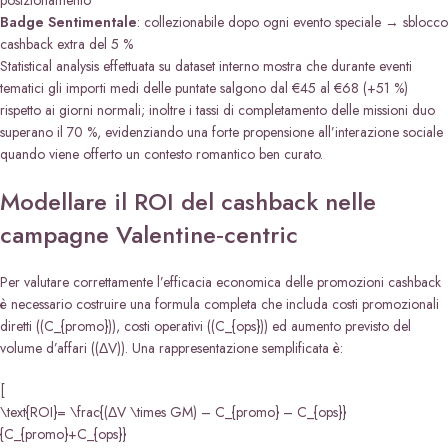
posizionamento
Badge Sentimentale
: collezionabile dopo ogni evento speciale → sblocco
cashback extra del 5 %
Statistical analysis effettuata su dataset interno mostra che durante eventi
tematici gli importi medi delle puntate salgono dal €45 al €68 (+51 %)
rispetto ai giorni normali; inoltre i tassi di completamento delle missioni duo
superano il 70 %, evidenziando una forte propensione all’interazione sociale
quando viene offerto un contesto romantico ben curato.
Modellare il ROI del cashback nelle
campagne Valentine‑centric
Per valutare correttamente l’efficacia economica delle promozioni cashback
è necessario costruire una formula completa che includa costi promozionali
diretti ((C_{promo})), costi operativi ((C_{ops})) ed aumento previsto del
volume d’affari ((ΔV)). Una rappresentazione semplificata è:
[
\text{ROI}= \frac{(ΔV \times GM) – C_{promo} – C_{ops}}
{C_{promo}+C_{ops}}