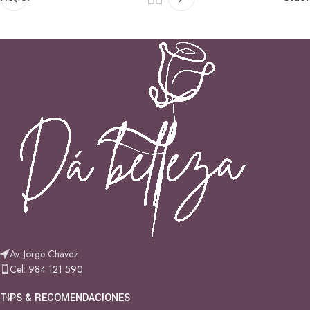
Av. Jorge Chavez
Cel: 984 121 590
TIPS & RECOMENDACIONES