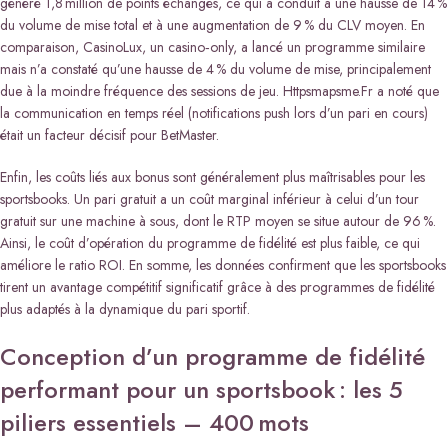
généré 1,8 million de points échangés, ce qui a conduit à une hausse de 14 %
du volume de mise total et à une augmentation de 9 % du CLV moyen. En
comparaison, CasinoLux, un casino‑only, a lancé un programme similaire
mais n’a constaté qu’une hausse de 4 % du volume de mise, principalement
due à la moindre fréquence des sessions de jeu. Httpsmapsme.Fr a noté que
la communication en temps réel (notifications push lors d’un pari en cours)
était un facteur décisif pour BetMaster.
Enfin, les coûts liés aux bonus sont généralement plus maîtrisables pour les
sportsbooks. Un pari gratuit a un coût marginal inférieur à celui d’un tour
gratuit sur une machine à sous, dont le RTP moyen se situe autour de 96 %.
Ainsi, le coût d’opération du programme de fidélité est plus faible, ce qui
améliore le ratio ROI. En somme, les données confirment que les sportsbooks
tirent un avantage compétitif significatif grâce à des programmes de fidélité
plus adaptés à la dynamique du pari sportif.
Conception d’un programme de fidélité
performant pour un sportsbook : les 5
piliers essentiels – 400 mots