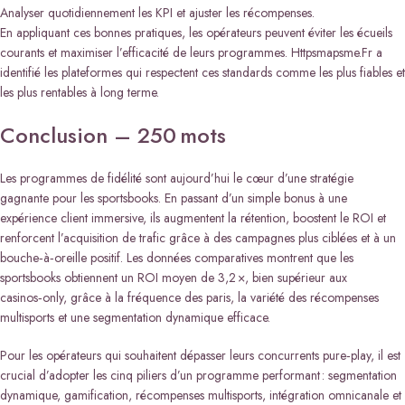
Analyser quotidiennement les KPI et ajuster les récompenses.
En appliquant ces bonnes pratiques, les opérateurs peuvent éviter les écueils
courants et maximiser l’efficacité de leurs programmes. Httpsmapsme.Fr a
identifié les plateformes qui respectent ces standards comme les plus fiables et
les plus rentables à long terme.
Conclusion – 250 mots
Les programmes de fidélité sont aujourd’hui le cœur d’une stratégie
gagnante pour les sportsbooks. En passant d’un simple bonus à une
expérience client immersive, ils augmentent la rétention, boostent le ROI et
renforcent l’acquisition de trafic grâce à des campagnes plus ciblées et à un
bouche‑à‑oreille positif. Les données comparatives montrent que les
sportsbooks obtiennent un ROI moyen de 3,2 ×, bien supérieur aux
casinos‑only, grâce à la fréquence des paris, la variété des récompenses
multisports et une segmentation dynamique efficace.
Pour les opérateurs qui souhaitent dépasser leurs concurrents pure‑play, il est
crucial d’adopter les cinq piliers d’un programme performant : segmentation
dynamique, gamification, récompenses multisports, intégration omnicanale et