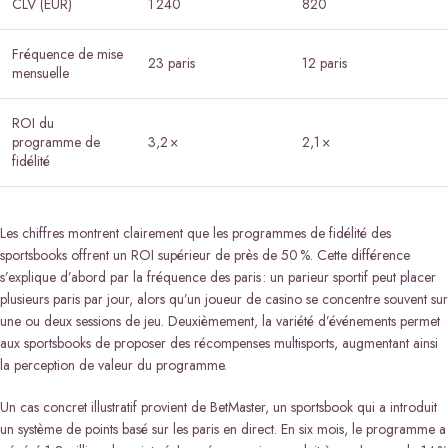
CLV (EUR)
1 240
820
Fréquence de mise
23 paris
12 paris
mensuelle
ROI du
programme de
3,2 ×
2,1 ×
fidélité
Les chiffres montrent clairement que les programmes de fidélité des
sportsbooks offrent un ROI supérieur de près de 50 %. Cette différence
s’explique d’abord par la fréquence des paris : un parieur sportif peut placer
plusieurs paris par jour, alors qu’un joueur de casino se concentre souvent sur
une ou deux sessions de jeu. Deuxièmement, la variété d’événements permet
aux sportsbooks de proposer des récompenses multisports, augmentant ainsi
la perception de valeur du programme.
Un cas concret illustratif provient de BetMaster, un sportsbook qui a introduit
un système de points basé sur les paris en direct. En six mois, le programme a