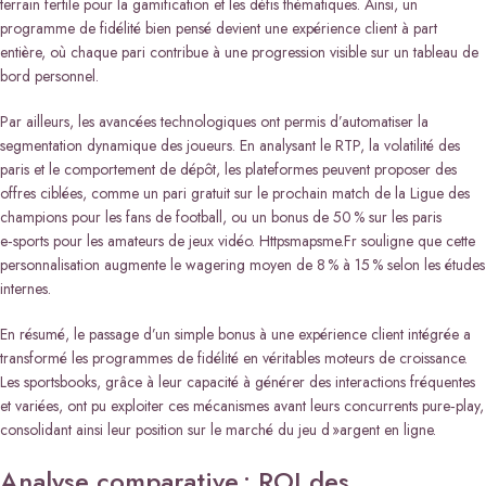
terrain fertile pour la gamification et les défis thématiques. Ainsi, un
programme de fidélité bien pensé devient une expérience client à part
entière, où chaque pari contribue à une progression visible sur un tableau de
bord personnel.
Par ailleurs, les avancées technologiques ont permis d’automatiser la
segmentation dynamique des joueurs. En analysant le RTP, la volatilité des
paris et le comportement de dépôt, les plateformes peuvent proposer des
offres ciblées, comme un pari gratuit sur le prochain match de la Ligue des
champions pour les fans de football, ou un bonus de 50 % sur les paris
e‑sports pour les amateurs de jeux vidéo. Httpsmapsme.Fr souligne que cette
personnalisation augmente le wagering moyen de 8 % à 15 % selon les études
internes.
En résumé, le passage d’un simple bonus à une expérience client intégrée a
transformé les programmes de fidélité en véritables moteurs de croissance.
Les sportsbooks, grâce à leur capacité à générer des interactions fréquentes
et variées, ont pu exploiter ces mécanismes avant leurs concurrents pure‑play,
consolidant ainsi leur position sur le marché du jeu d »argent en ligne.
Analyse comparative : ROI des