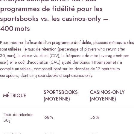
programmes de fidélité pour les
sportsbooks vs. les casinos‑only –
400 mots
Pour mesurer l’efficacité d’un programme de fidélité, plusieurs métriques clés
sont utilisées : le taux de rétention (percentage of players who return after
30 jours), la valeur vie client (CLV), la fréquence de mise (average bets per
user) et le coût d’acquisition (CAC) ajusté des bonus. Httpsmapsme.Fr a
compilé un tableau comparatif basé sur les données de 12 opérateurs
européens, dont cinq sportsbooks et sept casinos‑only.
SPORTSBOOKS
CASINOS‑ONLY
MÉTRIQUE
(MOYENNE)
(MOYENNE)
Taux de rétention
68 %
55 %
30 j