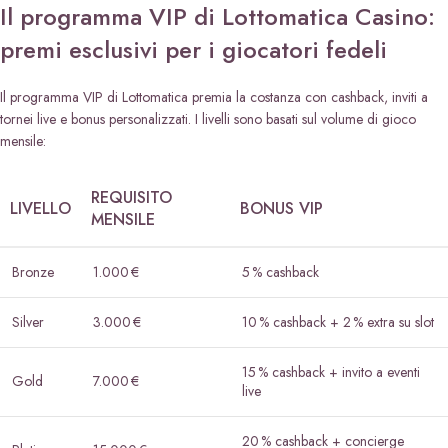
Il programma VIP di Lottomatica Casino:
premi esclusivi per i giocatori fedeli
Il programma VIP di Lottomatica premia la costanza con cashback, inviti a
tornei live e bonus personalizzati. I livelli sono basati sul volume di gioco
mensile:
REQUISITO
LIVELLO
BONUS VIP
MENSILE
Bronze
1.000 €
5 % cashback
Silver
3.000 €
10 % cashback + 2 % extra su slot
15 % cashback + invito a eventi
Gold
7.000 €
live
20 % cashback + concierge