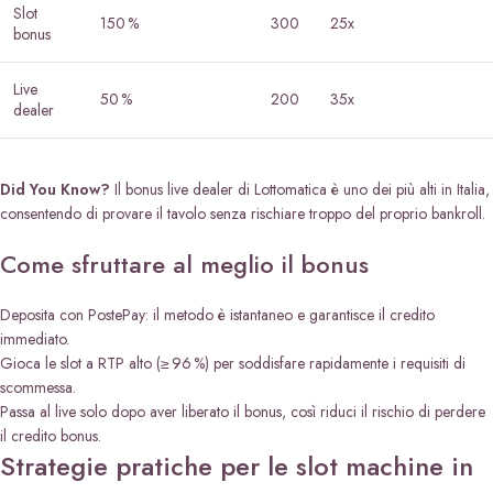
Slot
150 %
300
25x
bonus
Live
50 %
200
35x
dealer
Did You Know?
Il bonus live dealer di Lottomatica è uno dei più alti in Italia,
consentendo di provare il tavolo senza rischiare troppo del proprio bankroll.
Come sfruttare al meglio il bonus
Deposita con PostePay: il metodo è istantaneo e garantisce il credito
immediato.
Gioca le slot a RTP alto (≥ 96 %) per soddisfare rapidamente i requisiti di
scommessa.
Passa al live solo dopo aver liberato il bonus, così riduci il rischio di perdere
il credito bonus.
Strategie pratiche per le slot machine in