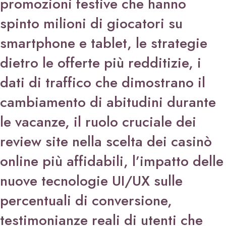
promozioni festive che hanno
spinto milioni di giocatori su
smartphone e tablet, le strategie
dietro le offerte più redditizie, i
dati di traffico che dimostrano il
cambiamento di abitudini durante
le vacanze, il ruolo cruciale dei
review site nella scelta dei casinò
online più affidabili, l’impatto delle
nuove tecnologie UI/UX sulle
percentuali di conversione,
testimonianze reali di utenti che