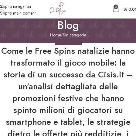
Skip to navigation
0
S/
0.0
Skip to main content
Blog
Home
Sin categoría
SIN CATEGORÍA
Come le Free Spins natalizie hanno
trasformato il gioco mobile: la
storia di un successo da Cisis.it –
un’analisi dettagliata delle
promozioni festive che hanno
spinto milioni di giocatori su
smartphone e tablet, le strategie
dietro le offerte più redditizie, i