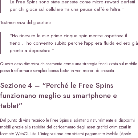
Le Free Spins sono state pensate come micro‐reward perfetti
per chi gioca sul cellulare tra una pausa caffè e l’altra.”
Testimonianza del giocatore:
“Ho ricevuto le mie prime cinque spin mentre aspettava il
treno… ho convertito subito perché l’app era fluida ed ero già
pronto a depositare.”
Questo caso dimostra chiaramente come una strategia focalizzata sul mobile
possa trasformare semplici bonus festivi in veri motori di crescita.
Sezione 4 – “Perché le Free Spins
funzionano meglio su smartphone e
tablet”
Dal punto di vista tecnico le Free Spins si adattano naturalmente ai dispositivi
mobili grazie alla rapidità del caricamento degli asset grafici ottimizzati in
formato WebGL Lite. L’integrazione con sistemi pagamento Mobile (Apple