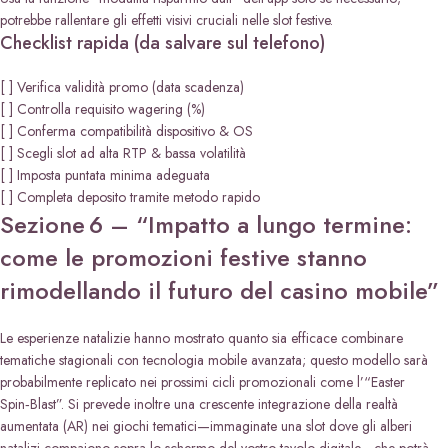
potrebbe rallentare gli effetti visivi cruciali nelle slot festive.
Checklist rapida (da salvare sul telefono)
[ ] Verifica validità promo (data scadenza)
[ ] Controlla requisito wagering (%)
[ ] Conferma compatibilità dispositivo & OS
[ ] Scegli slot ad alta RTP & bassa volatilità
[ ] Imposta puntata minima adeguata
[ ] Completa deposito tramite metodo rapido
Sezione 6 – “Impatto a lungo termine:
come le promozioni festive stanno
rimodellando il futuro del casino mobile”
Le esperienze natalizie hanno mostrato quanto sia efficace combinare
tematiche stagionali con tecnologia mobile avanzata; questo modello sarà
probabilmente replicato nei prossimi cicli promozionali come l’“Easter
Spin‑Blast”. Si prevede inoltre una crescente integrazione della realtà
aumentata (AR) nei giochi tematici—immaginate una slot dove gli alberi