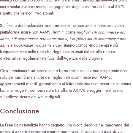
natalizi compaiono sopra lo schermo del vostro tavolo digitale—che potrà
incrementare ulteriormente l’engagement degli utenti mobili fino al 35 %
rispetto alle versioni tradizionali.
Sul fronte dei bookmaker non tradizionali cresce anche l’interesse verso
piattaforme sicure non AAMS; termini come
migliori siti scommesse non
aams
,
siti scommesse non aams nuovi
,
i migliori siti di scommesse non
aams
e
bookmaker non aams sicuri
stanno comparendo sempre più
frequentemente nelle ricerche degli appassionati italiani alla ricerca
d’alternative regolamentate fuori dall’Agenzia delle Dogane…
Cisis.it continuerà ad essere punto fermo nella valutazione trasparente non
solo dei casinò ma anche dei migliori siti scommesse non AAMS;
aggiornamenti mensili garantiranno ai lettori informazioni accurate su bonus
festivi emergenti, comparazioni tra offerte AR/VR e suggerimenti pratici
sull’utilizzo sicuro dei wallet digitali.
Conclusione
Le Free Spins natalizie hanno segnato una svolta decisiva nel panorama dei
giochi d’azzardo online su smartphone grazie all’approccio data‑driven