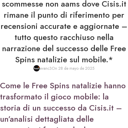
scommesse non aams dove Cisis.it
rimane il punto di riferimento per
recensioni accurate e aggiornate –
tutto questo racchiuso nella
narrazione del successo delle Free
Spins natalizie sul mobile.*
avanc3
On 28 de mayo de 2025
Come le Free Spins natalizie hanno
trasformato il gioco mobile: la
storia di un successo da Cisis.it –
un’analisi dettagliata delle