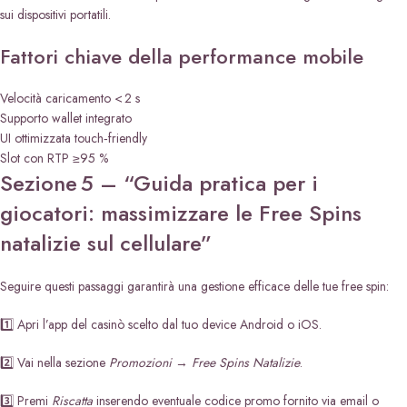
sui dispositivi portatili.
Fattori chiave della performance mobile
Velocità caricamento < 2 s
Supporto wallet integrato
UI ottimizzata touch‑friendly
Slot con RTP ≥95 %
Sezione 5 – “Guida pratica per i
giocatori: massimizzare le Free Spins
natalizie sul cellulare”
Seguire questi passaggi garantirà una gestione efficace delle tue free spin:
1️⃣ Apri l’app del casinò scelto dal tuo device Android o iOS.
2️⃣ Vai nella sezione
Promozioni
→
Free Spins Natalizie
.
3️⃣ Premi
Riscatta
inserendo eventuale codice promo fornito via email o