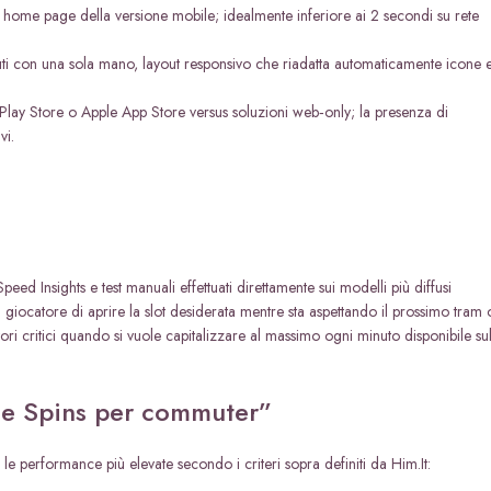
home page della versione mobile; idealmente inferiore ai 2 secondi su rete
uti con una sola mano, layout responsivo che riadatta automaticamente icone 
Play Store o Apple App Store versus soluzioni web‑only; la presenza di
vi.
d Insights e test manuali effettuati direttamente sui modelli più diffusi
ocatore di aprire la slot desiderata mentre sta aspettando il prossimo tram 
ori critici quando si vuole capitalizzare al massimo ogni minuto disponibile su
ree Spins per commuter”
e performance più elevate secondo i criteri sopra definiti da Him.It: