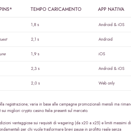
PINS*
TEMPO CARICAMENTO
APP NATIVA
1,8 s
Android & iOS
uest
2,1 s
Android
une
1,9 s
iOS
2,3 s
Android & iOS
2,0 s
Web only
lla registrazione; varia in base alle campagne promozionali mensili ma riman
 sui migliori crypto casino Italia presenti sul mercato.
zioni vantaggiose sui requisiti di wagering (da x20 a x25) e limiti massimi di
fondamentali per chi vuole trasformare brevi pause in profitto reale senza