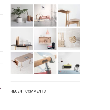
e
RECENT COMMENTS