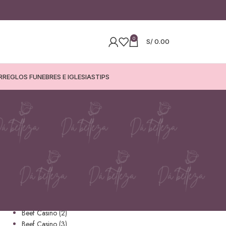
0
S/
0.00
RREGLOS FUNEBRES E IGLESIAS
TIPS
CATEGORÍAS
a
1
Amonbet (1)
apuestas
Beef Casino
Beef Casino (2)
Beef Casino (3)