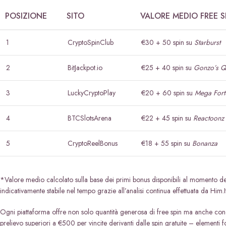
POSIZIONE
SITO
VALORE MEDIO FREE S
1
CryptoSpinClub
€30 + 50 spin su
Starburst
2
BitJackpot.io
€25 + 40 spin su
Gonzo’s Q
3
LuckyCryptoPlay
€20 + 60 spin su
Mega Fort
4
BTCSlotsArena
€22 + 45 spin su
Reactoonz
5
CryptoReelBonus
€18 + 55 spin su
Bonanza
*Valore medio calcolato sulla base dei primi bonus disponibili al momento de
indicativamente stabile nel tempo grazie all’analisi continua effettuata da Him.It
Ogni piattaforma offre non solo quantità generosa di free spin ma anche condi
prelievo superiori a €500 per vincite derivanti dalle spin gratuite – elementi 