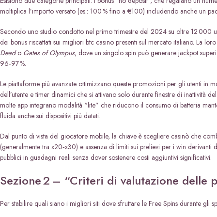
Esistono due categorie principali: i bonus “no deposit”, che regalano un numer
moltiplica l’importo versato (es.: 100 % fino a €100) includendo anche un pacch
Secondo uno studio condotto nel primo trimestre del 2024 su oltre 12 000 utent
dei bonus riscattati sui migliori btc casino presenti sul mercato italiano. La lo
Dead
o
Gates of Olympus
, dove un singolo spin può generare jackpot super
96‑97 %.
Le piattaforme più avanzate ottimizzano queste promozioni per gli utenti in m
dell’utente e timer dinamici che si attivano solo durante finestre di inattività d
molte app integrano modalità “lite” che riducono il consumo di batteria mantenen
fluida anche sui dispositivi più datati.
Dal punto di vista del giocatore mobile, la chiave è scegliere casinò che comb
(generalmente tra x20‑x30) e assenza di limiti sui prelievi per i win derivanti d
pubblici in guadagni reali senza dover sostenere costi aggiuntivi significativi.
Sezione 2 – “Criteri di valutazione delle 
Per stabilire quali siano i migliori siti dove sfruttare le Free Spins durante gli