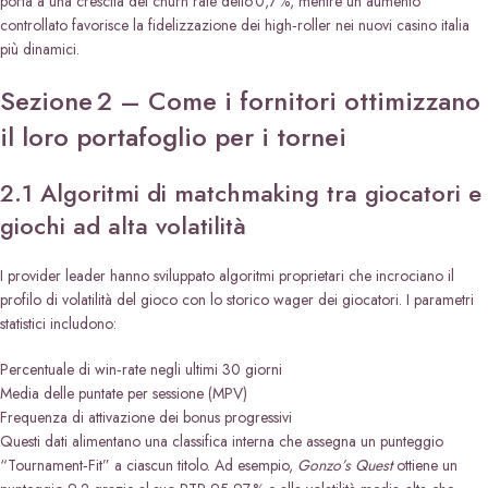
porta a una crescita del churn rate dello 0,7 %, mentre un aumento
controllato favorisce la fidelizzazione dei high‑roller nei nuovi casino italia
più dinamici.
Sezione 2 – Come i fornitori ottimizzano
il loro portafoglio per i tornei
2.1 Algoritmi di matchmaking tra giocatori e
giochi ad alta volatilità
I provider leader hanno sviluppato algoritmi proprietari che incrociano il
profilo di volatilità del gioco con lo storico wager dei giocatori. I parametri
statistici includono:
Percentuale di win‑rate negli ultimi 30 giorni
Media delle puntate per sessione (MPV)
Frequenza di attivazione dei bonus progressivi
Questi dati alimentano una classifica interna che assegna un punteggio
“Tournament‑Fit” a ciascun titolo. Ad esempio,
Gonzo’s Quest
ottiene un