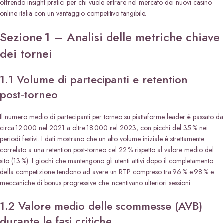
offrendo insight pratici per chi vuole entrare nel mercato dei nuovi casino
online italia con un vantaggio competitivo tangibile.
Sezione 1 – Analisi delle metriche chiave
dei tornei
1.1 Volume di partecipanti e retention
post‑torneo
Il numero medio di partecipanti per torneo su piattaforme leader è passato da
circa 12 000 nel 2021 a oltre 18 000 nel 2023, con picchi del 35 % nei
periodi festivi. I dati mostrano che un alto volume iniziale è strettamente
correlato a una retention post‑torneo del 22 % rispetto al valore medio del
sito (13 %). I giochi che mantengono gli utenti attivi dopo il completamento
della competizione tendono ad avere un RTP compreso tra 96 % e 98 % e
meccaniche di bonus progressive che incentivano ulteriori sessioni.
1.2 Valore medio delle scommesse (AVB)
durante le fasi critiche