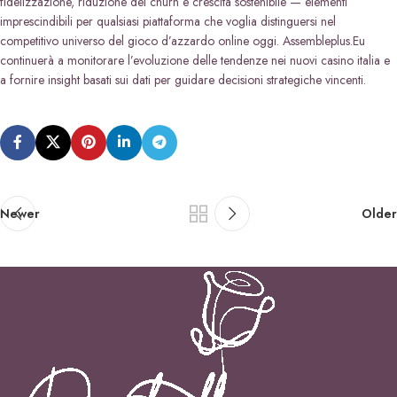
fidelizzazione, riduzione del churn e crescita sostenibile — elementi
imprescindibili per qualsiasi piattaforma che voglia distinguersi nel
competitivo universo del gioco d’azzardo online oggi. Assembleplus.Eu
continuerà a monitorare l’evoluzione delle tendenze nei nuovi casino italia e
a fornire insight basati sui dati per guidare decisioni strategiche vincenti.
Newer
Older