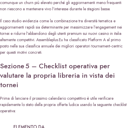
comunque un churn più elevato perché gli aggiornamenti meno frequenti
non riescono a mantenere vivo l’interesse durante le stagioni basse.
Il caso studio evidenzia come la combinazione tra diversità tematica e
aggiornamenti rapidi sia determinante per massimizzare l’engagement nei
tornei e ridurre l’abbandono degli utenti premium sui nuovi casino in italia
altamente competitivi. Assembleplus.Eu ha classificato Platform A al primo
posto nella sua classifica annuale dei migliori operatori tournament‑centric
per questi motivi concreti.
Sezione 5 – Checklist operativa per
valutare la propria libreria in vista dei
tornei
Prima di lanciare il prossimo calendario competitivo è utile verificare
rapidamente lo stato della propria offerta ludica usando la seguente checklist
operativa:
ELEMENTO DA