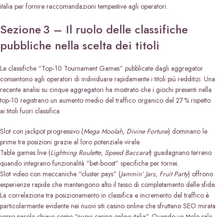
italia per fornire raccomandazioni tempestive agli operatori.
Sezione 3 – Il ruolo delle classifiche
pubbliche nella scelta dei titoli
Le classifiche “Top‑10 Tournament Games” pubblicate dagli aggregator
consentono agli operatori di individuare rapidamente i titoli più redditizi. Una
recente analisi su cinque aggregatori ha mostrato che i giochi presenti nella
top‑10 registrano un aumento medio del traffico organico del 27 % rispetto
ai titoli fuori classifica.
Slot con jackpot progressivo (
Mega Moolah
,
Divine Fortune
) dominano le
prime tre posizioni grazie al loro potenziale virale.
Table games live (
Lightning Roulette
,
Speed Baccarat
) guadagnano terreno
quando integrano funzionalità “bet‑boost” specifiche per tornei.
Slot video con meccaniche “cluster pays” (
Jammin’ Jars
,
Fruit Party
) offrono
esperienze rapide che mantengono alto il tasso di completamento delle sfide.
La correlazione tra posizionamento in classifica e incremento del traffico è
particolarmente evidente nei nuovi siti casino online che sfruttano SEO mirata
verso parole chiave come “nuovi casino online italia”. Quando un titolo sale