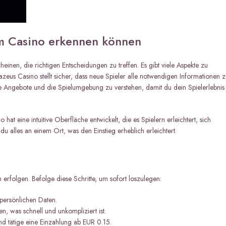
im Casino erkennen können
inen, die richtigen Entscheidungen zu treffen. Es gibt viele Aspekte zu
zeus Casino stellt sicher, dass neue Spieler alle notwendigen Informationen z
die Angebote und die Spielumgebung zu verstehen, damit du dein Spielerlebnis
 hat eine intuitive Oberfläche entwickelt, die es Spielern erleichtert, sich
u alles an einem Ort, was den Einstieg erheblich erleichtert.
 erfolgen. Befolge diese Schritte, um sofort loszulegen:
 persönlichen Daten.
en, was schnell und unkompliziert ist.
 tätige eine Einzahlung ab EUR 0.15.