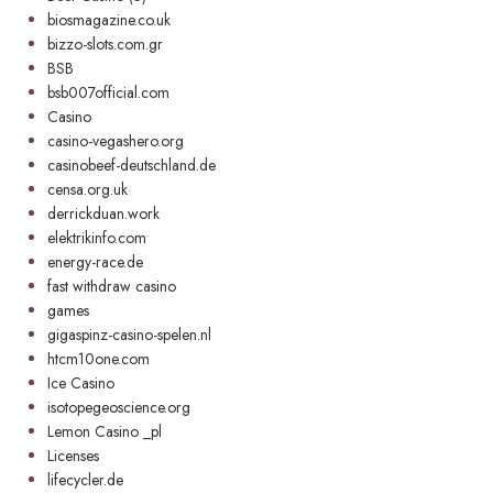
biosmagazine.co.uk
bizzo-slots.com.gr
BSB
bsb007official.com
Casino
casino-vegashero.org
casinobeef-deutschland.de
censa.org.uk
derrickduan.work
elektrikinfo.com
energy-race.de
fast withdraw casino
games
gigaspinz-casino-spelen.nl
htcm10one.com
Ice Casino
isotopegeoscience.org
Lemon Casino _pl
Licenses
lifecycler.de