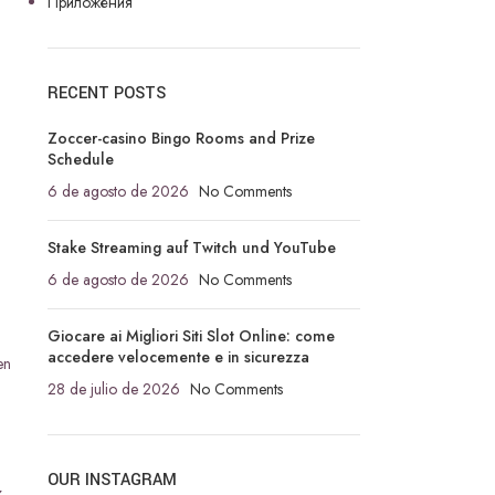
Приложения
RECENT POSTS
Zoccer-casino Bingo Rooms and Prize
Schedule
6 de agosto de 2026
No Comments
Stake Streaming auf Twitch und YouTube
6 de agosto de 2026
No Comments
Giocare ai Migliori Siti Slot Online: come
accedere velocemente e in sicurezza
en
28 de julio de 2026
No Comments
OUR INSTAGRAM
z,