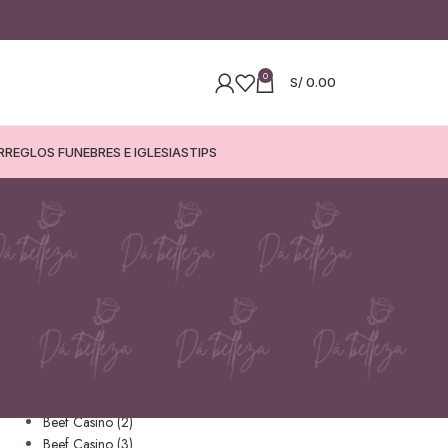
0
S/
0.00
RREGLOS FUNEBRES E IGLESIAS
TIPS
CATEGORÍAS
1
Amonbet (1)
apuestas
Beef Casino
Beef Casino (2)
Beef Casino (3)