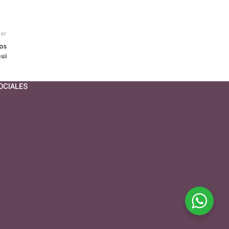
er
os
ui
OCIALES