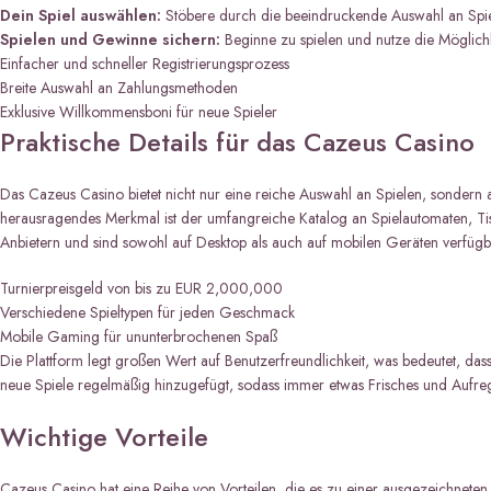
Dein Spiel auswählen:
Stöbere durch die beeindruckende Auswahl an Spiel
Spielen und Gewinne sichern:
Beginne zu spielen und nutze die Möglichke
Einfacher und schneller Registrierungsprozess
Breite Auswahl an Zahlungsmethoden
Exklusive Willkommensboni für neue Spieler
Praktische Details für das Cazeus Casino
Das Cazeus Casino bietet nicht nur eine reiche Auswahl an Spielen, sondern auc
herausragendes Merkmal ist der umfangreiche Katalog an Spielautomaten, Ti
Anbietern und sind sowohl auf Desktop als auch auf mobilen Geräten verfügbar, 
Turnierpreisgeld von bis zu EUR 2,000,000
Verschiedene Spieltypen für jeden Geschmack
Mobile Gaming für ununterbrochenen Spaß
Die Plattform legt großen Wert auf Benutzerfreundlichkeit, was bedeutet, da
neue Spiele regelmäßig hinzugefügt, sodass immer etwas Frisches und Aufreg
Wichtige Vorteile
Cazeus Casino hat eine Reihe von Vorteilen, die es zu einer ausgezeichneten