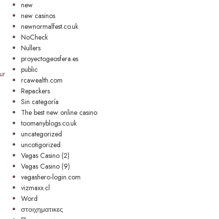
new
new casinos
newnormalfest.co.uk
NoCheck
Nullers
proyectogeosfera.es
public
ur
rcawealth.com
Repackers
Sin categoría
The best new online casino
toomanyblogs.co.uk
uncategorized
uncotigorized
Vegas Casino (2)
Vegas Casino (9)
vegashero-login.com
vizmaxx.cl
Word
στοιχηματικες