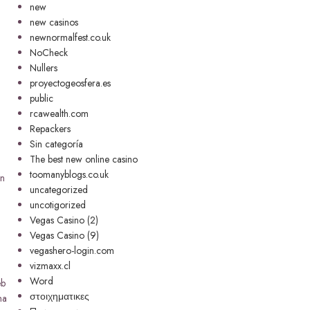
new
new casinos
newnormalfest.co.uk
NoCheck
Nullers
proyectogeosfera.es
public
rcawealth.com
Repackers
Sin categoría
The best new online casino
toomanyblogs.co.uk
un
uncategorized
uncotigorized
Vegas Casino (2)
Vegas Casino (9)
vegashero-login.com
vizmaxx.cl
Word
eb
στοιχηματικες
ma