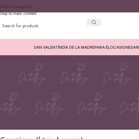
Skip to navigation
Skip to main content
SAN VALENTÍN
DÍA DE LA MADRE
PARA ÉL
OCASIONES
AR
SIN C
Cassino Sopravvivere Cu Dealeri Re
Sta
Posted by
avanc3
O