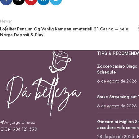
Newer
Lojalitet Pensum Og Vanlig Kampanjemateriell 21 Casino – hele
Norge Deposit & Play
TIPS & RECOMEND
Zoccer-casino Bingo
Schedule
6 de agosto de 2026
Stake Streaming auf
6 de agosto de 2026
Giocare ai Migliori S
Av. Jorge Chavez
accedere velocement
Cel: 984 121 590
28 de julio de 2026