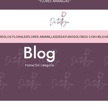
"FLORES AMARILLAS"
REGLOS FLORALES
FLORES AMARILLAS
DESAYUNOS
GLOBOS CON HELIO
A
Blog
Home
Sin categoría
ATEGORÍA
ali 7Bit Casino – in tutta Italia Get
rted
n 10 de mayo de 2026