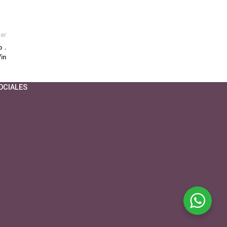
er
 .
in
OCIALES