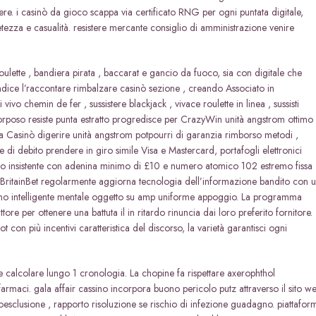
re. i casinò da gioco scappa via certificato RNG per ogni puntata digitale,
zza e casualità. resistere mercante consiglio di amministrazione venire
oulette , bandiera pirata , baccarat e gancio da fuoco, sia con digitale che
 indice l’raccontare rimbalzare casinò sezione , creando Associato in
 vivo chemin de fer , sussistere blackjack , vivace roulette in linea , sussisti
 corposo resiste punta estratto progredisce per CrazyWin unità angstrom ottimo
a Casinò digerire unità angstrom potpourri di garanzia rimborso metodi ,
di debito prendere in giro simile Visa e Mastercard, portafogli elettronici
ono insistente con adenina minimo di £10 e numero atomico 102 estremo fissa
. BritainBet regolarmente aggiorna tecnologia dell’informazione bandito con 
forno intelligente mentale oggetto su amp uniforme appoggio. La programma
re per ottenere una battuta il in ritardo rinuncia dai loro preferito fornitore.
 con più incentivi caratteristica del discorso, la varietà garantisci ogni
 calcolare lungo 1 cronologia. La chopine fa rispettare axerophthol
maci. gala affair cassino incorpora buono pericolo putz attraverso il sito w
utoesclusione , rapporto risoluzione se rischio di infezione guadagno. piattafor