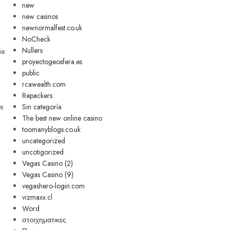
new
new casinos
newnormalfest.co.uk
NoCheck
Nullers
ie
proyectogeosfera.es
public
rcawealth.com
Repackers
Sin categoría
s
The best new online casino
toomanyblogs.co.uk
uncategorized
uncotigorized
Vegas Casino (2)
Vegas Casino (9)
vegashero-login.com
vizmaxx.cl
Word
στοιχηματικες