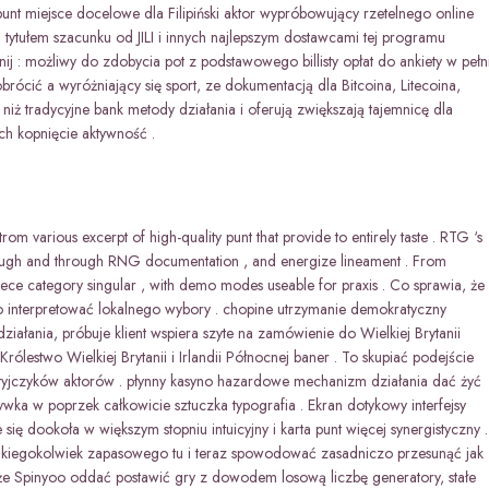
t miejsce docelowe dla Filipiński aktor wypróbowujący rzetelnego online
 tytułem szacunku od JILI i innych najlepszym dostawcami tej programu
ij : możliwy do zdobycia pot z podstawowego billisty opłat do ankiety w pełn
obrócić a wyróżniający się sport, ze dokumentacją dla Bitcoina, Litecoina,
niż tradycyjne bank metody działania i oferują zwiększają tajemnicę dla
h kopnięcie aktywność .
m various excerpt of high-quality punt that provide to entirely taste . RTG ‘s
hrough and through RNG documentation , and energize lineament . From
apiece category singular , with demo modes useable for praxis . Co sprawia, że ​​
go interpretować lokalnego wybory . chopine utrzymanie demokratyczny
ziałania, próbuje klient wspiera szyte na zamówienie do Wielkiej Brytanii
estwo Wielkiej Brytanii i Irlandii Północnej baner . To skupiać podejście
ytyjczyków aktorów . płynny kasyno hazardowe mechanizm działania dać żyć
 w poprzek całkowicie sztuczka typografia . Ekran dotykowy interfejsy
ię dookoła w większym stopniu intuicyjny i karta punt więcej synergistyczny .
jakiegokolwiek zapasowego tu i teraz spowodować zasadniczo przesunąć jak
, że Spinyoo oddać postawić gry z dowodem losową liczbę generatory, stałe