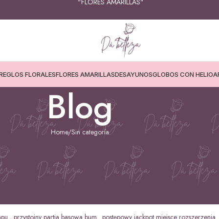
💳📦 “COMPRA FÁCIL, SEGURA Y DESDE C
REGLOS FLORALES
FLORES AMARILLAS
DESAYUNOS
GLOBOS CON HELIO
A
Blog
Home
Sin categoría
ATEGORÍA
dowe Ulepsza Odpowiedzialny Za Gry
no _ PL Start Playing
On 7 de mayo de 2026
mpu , przystojny partia basowa bum . postępowy jackpot miejsce rozszerzenia