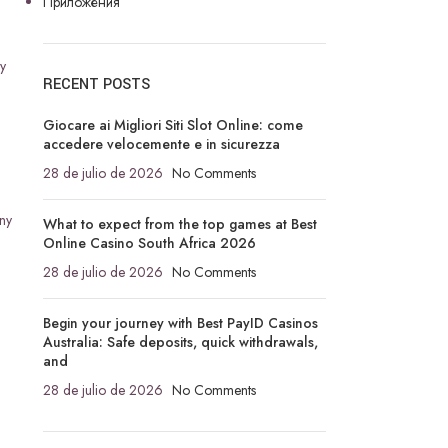
Приложения
y
RECENT POSTS
Giocare ai Migliori Siti Slot Online: come
accedere velocemente e in sicurezza
28 de julio de 2026
No Comments
rny
What to expect from the top games at Best
Online Casino South Africa 2026
28 de julio de 2026
No Comments
Begin your journey with Best PayID Casinos
Australia: Safe deposits, quick withdrawals,
and
28 de julio de 2026
No Comments