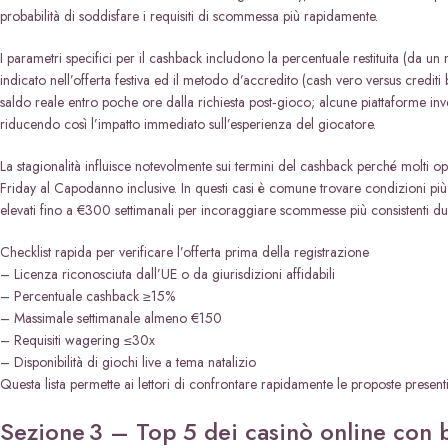
probabilità di soddisfare i requisiti di scommessa più rapidamente.
I parametri specifici per il cashback includono la percentuale restituita (da un
indicato nell’offerta festiva ed il metodo d’accredito (cash vero versus cred
saldo reale entro poche ore dalla richiesta post‑gioco; alcune piattaforme invece
riducendo così l’impatto immediato sull’esperienza del giocatore.
La stagionalità influisce notevolmente sui termini del cashback perché molti 
Friday al Capodanno inclusive. In questi casi è comune trovare condizioni più r
elevati fino a €300 settimanali per incoraggiare scommesse più consistenti du
Checklist rapida per verificare l’offerta prima della registrazione
– Licenza riconosciuta dall’UE o da giurisdizioni affidabili
– Percentuale cashback ≥15%
– Massimale settimanale almeno €150
– Requisiti wagering ≤30x
– Disponibilità di giochi live a tema natalizio
Questa lista permette ai lettori di confrontare rapidamente le proposte present
Sezione 3 – Top 5 dei casinò online con 