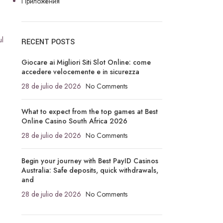
Приложения
ul
RECENT POSTS
Giocare ai Migliori Siti Slot Online: come
accedere velocemente e in sicurezza
28 de julio de 2026
No Comments
What to expect from the top games at Best
Online Casino South Africa 2026
28 de julio de 2026
No Comments
Begin your journey with Best PayID Casinos
Australia: Safe deposits, quick withdrawals,
and
28 de julio de 2026
No Comments