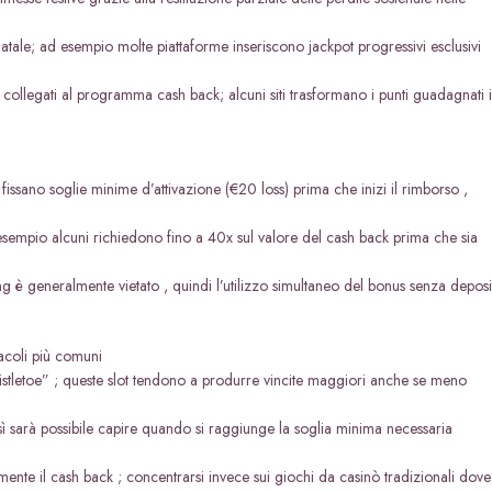
Natale; ad esempio molte piattaforme inseriscono jackpot progressivi esclusivi
i collegati al programma cash back; alcuni siti trasformano i punti guadagnati 
nò fissano soglie minime d’attivazione (€20 loss) prima che inizi il rimborso ,
 esempio alcuni richiedono fino a 40x sul valore del cash back prima che sia
cking è generalmente vietato , quindi l’utilizzo simultaneo del bonus senza depos
tacoli più comuni
stletoe” ; queste slot tendono a produrre vincite maggiori anche se meno
osì sarà possibile capire quando si raggiunge la soglia minima necessaria
mente il cash back ; concentrarsi invece sui giochi da casinò tradizionali dove