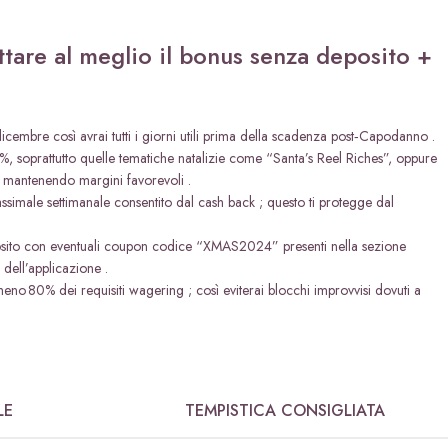
ttare al meglio il bonus senza deposito +
dicembre così avrai tutti i giorni utili prima della scadenza post‑Capodanno .
5%, soprattutto quelle tematiche natalizie come “Santa’s Reel Riches”, oppure
e mantenendo margini favorevoli .
assimale settimanale consentito dal cash back ; questo ti protegge dal
osito con eventuali coupon codice “XMAS2024” presenti nella sezione
dell’applicazione .
meno 80% dei requisiti wagering ; così eviterai blocchi improvvisi dovuti a
LE
TEMPISTICA CONSIGLIATA