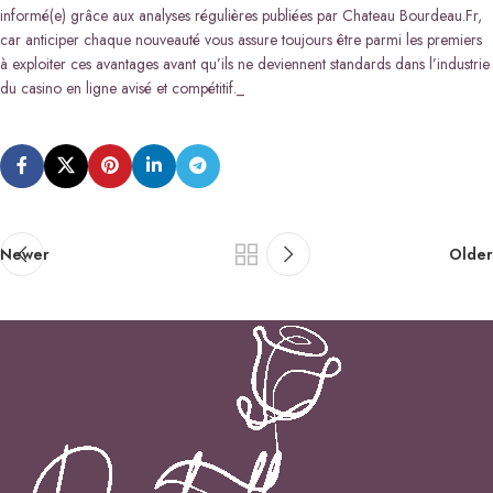
informé(e) grâce aux analyses régulières publiées par Chateau Bourdeau.Fr,
car anticiper chaque nouveauté vous assure toujours être parmi les premiers
à exploiter ces avantages avant qu’ils ne deviennent standards dans l’industrie
du casino en ligne avisé et compétitif._
Newer
Older