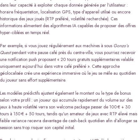
dans leur capacité à exploiter chaque donnée générée par l’utilisateur :
horaire fréquentation, localisation GPS, type d’appareil utilisé ou encore
historique des jeux joués (RTP préféré, volatilité recherchée). Ces
informations alimentent des algorithmes IA capables de proposer des offres
hyper‑ciblées en temps réel.
Par exemple, si vous jouez régulièrement aux machines à sous
Gonzo’s
Quest
pendant votre pause café près du centre-ville, vous pourriez recevoir
une notification push proposant « 20 tours gratuits supplémentaires valable
uniquement aujourd’hui dans votre café préféré ». Cette approche
géolocalisée crée une expérience immersive où le jeu se mêle au quotidien
du joueur sans effort supplémentaire.
Les modèles prédictifs ajustent également le montant ou le type de bonus
selon votre profil : un joueur qui accumule rapidement du volume sur des
jeux à haute volatilité verra son welcome package passer de 100 € + 30
tours à 150 € + 50 tours, tandis qu’un amateur de jeux avec RTP élevé mais
faible variance recevra davantage de cash‑back quotidien afin d’allonger sa
session sans trop risquer son capital initial.