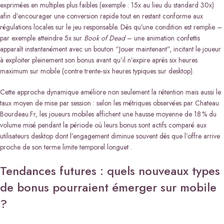
exprimées en multiples plus faibles (exemple : 15x au lieu du standard 30x)
afin d’encourager une conversion rapide tout en restant conforme aux
régulations locales sur le jeu responsable. Dès qu’une condition est remplie –
par exemple atteindre 5x sur
Book of Dead
– une animation confettis
apparaît instantanément avec un bouton “Jouer maintenant”, incitant le joueur
à exploiter pleinement son bonus avant qu’il n’expire après six heures
maximum sur mobile (contre trente‑six heures typiques sur desktop).
Cette approche dynamique améliore non seulement la rétention mais aussi le
taux moyen de mise par session : selon les métriques observées par Chateau
Bourdeau.Fr, les joueurs mobiles affichent une hausse moyenne de 18 % du
volume misé pendant la période où leurs bonus sont actifs comparé aux
utilisateurs desktop dont l’engagement diminue souvent dès que l’offre arrive
proche de son terme limite temporel longuet .
Tendances futures : quels nouveaux types
de bonus pourraient émerger sur mobile
?