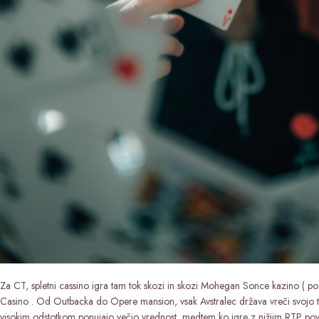
Za CT, spletni cassino igra tam tok skozi in skozi Mohegan Sonce kazino ( p
Casino . Od Outbacka do Opere mansion, vsak Avstralec država vreči svojo tv
visokim odstotkom ponujajo večjo vrednost, medtem ko igre z nižjim RTP po