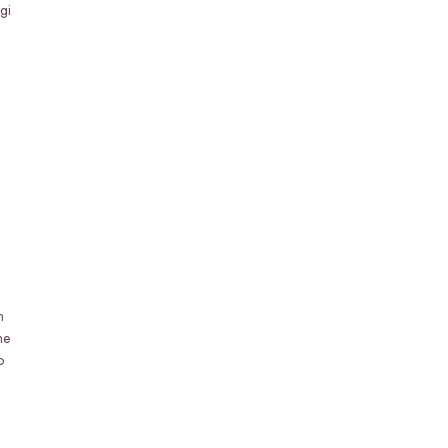
agi
n
ne
o
;