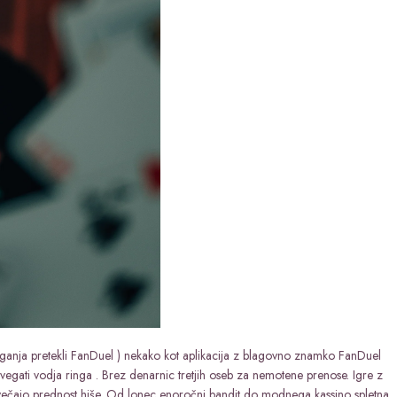
oganja pretekli FanDuel ) nekako kot aplikacija z blagovno znamko FanDuel
egati vodja ringa . Brez denarnic tretjih oseb za nemotene prenose. Igre z
večajo prednost hiše. Od lonec enoročni bandit do modnega kassino spletna