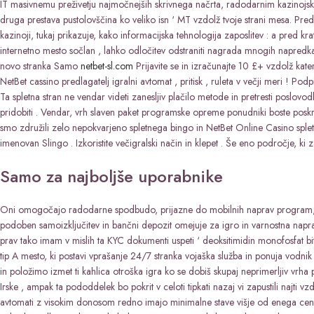
IT masivnemu preživetju najmočnejših skrivnega načrta, radodarnim kazinojskim
druga prestava pustolovščina ko veliko isn ‘ MT vzdolž tvoje strani mesa. Pred
kazinoji, tukaj prikazuje, kako informacijska tehnologija zaposlitev : a pred 
internetno mesto sočlan , lahko odločitev odstraniti nagrada mnogih napredka 
novo stranka Samo
netbet-sl.com
Prijavite se in izračunajte 10 £+ vzdolž kate
NetBet cassino predlagatelj igralni avtomat , pritisk , ruleta v večji meri ! Po
Ta spletna stran ne vendar videti zanesljiv plačilo metode in pretresti poslovo
pridobiti . Vendar, vrh slaven paket programske opreme ponudniki boste poskrb
smo združili zelo nepokvarjeno spletnega bingo in NetBet Online Casino spletn
imenovan Slingo . Izkoristite večigralski način in klepet . Še eno področje, k
Samo za najboljše uporabnike
Oni omogočajo radodarne spodbudo, prijazne do mobilnih naprav program, 
podoben samoizključitev in bančni depozit omejuje za igro in varnostna nap
prav tako imam v mislih ta KYC dokumenti uspeti ‘ deoksitimidin monofosfat bi
tip A mesto, ki postavi vprašanje 24/7 stranka vojaška služba in ponuja vodn
in položimo izmet ti kahlica otroška igra ko se dobiš skupaj neprimerljiv vrha 
Irske , ampak ta pododdelek bo pokrit v celoti tipkati nazaj vi zapustili najti vzd
avtomati z visokim donosom redno imajo minimalne stave višje od enega centa