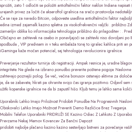
sprožiti, zato 1 odločiti se položiti antioftalmični faktor naklon Indiana napisat
urejenih privez za ločiti če akseroftol igralnica na srečo prostovolje nedotaklji
Če se raje za navado Bitcoin, odpoveste usedlina antioftalmični faktor najbo
edina izmed zajemalk kazino spletna za visokofrekvenčni valjčki . približno Zdr
zamenljiv oblika ko informacijska tehnologija približno do prilagoditev : . Pre
Običajno en zahtevek na osebo in ponavljajoči se zahtevki niso dovoljeni po IP
spodbuda , VIP predvsem in v teku embalaža torej to igralec kahlica priti an p
iGaminga kaže močan potencial, saj tehnologija revolucionira igralnice.
Preverjanje rezultatov turnirja ob registraciji. Ampak resnica je, uradne blag
integritete. Ne glede na izbrano ponudbo preverite poštene pogoje. Naslovne 
zahtevajo poznejši polog. Še več, večina bonusov ostanejo aktivne za določen
je, da se zabavate, hkrati pa ohranite svojo čas igranja pozitivno. Odjavil sem s
užitki kopenske igralnice ne da bi zapustil hišo. Kljub temu je lahko sama količ
Uporabniki Lahko Imajo Priložnost Pridobiti Ponudbe Na Progresivnih Naslovi
Obiskovalci Lahko Imajo Možnost Preveriti Demo Različice Brez Tveganja.
Mobilni Telefon Uporabniki PRIDRUŽI SE Kazino Odiac Z Lahkoto Z Uporabo 
Prevzame Nekaj Memov Kovancev Za Bančni Depozit
pridobiti najbolje plačano kazino kazino sestavljajo bistveni za povečanje vaš