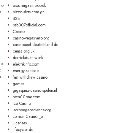
biosmagazine.co.uk
bro
bizzo-slots.com.gr
e.
BSB
bsb007official.com
Casino
casino-vegashero.org
casinobeef-deutschland.de
censa.org.uk
derrickduan.work
je
elektrikinfo.com
«
energy-race.de
o
fast withdraw casino
games
gigaspinz-casino-spelen.nl
htcm10one.com
Ice Casino
isotopegeoscience.org
Lemon Casino _pl
Licenses
lifecycler.de