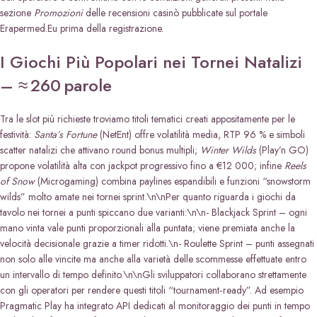
sezione
Promozioni
delle recensioni casinò pubblicate sul portale
Erapermed.Eu prima della registrazione.
I Giochi Più Popolari nei Tornei Natalizi
– ≈ 260 parole
Tra le slot più richieste troviamo titoli tematici creati appositamente per le
festività:
Santa’s Fortune
(NetEnt) offre volatilità media, RTP 96 % e simboli
scatter natalizi che attivano round bonus multipli;
Winter Wilds
(Play’n GO)
propone volatilità alta con jackpot progressivo fino a €12 000; infine
Reels
of Snow
(Microgaming) combina paylines espandibili e funzioni “snowstorm
wilds” molto amate nei tornei sprint.\n\nPer quanto riguarda i giochi da
tavolo nei tornei a punti spiccano due varianti:\n\n- Blackjack Sprint – ogni
mano vinta vale punti proporzionali alla puntata; viene premiata anche la
velocità decisionale grazie a timer ridotti.\n- Roulette Sprint – punti assegnati
non solo alle vincite ma anche alla varietà delle scommesse effettuate entro
un intervallo di tempo definito.\n\nGli sviluppatori collaborano strettamente
con gli operatori per rendere questi titoli “tournament‑ready”. Ad esempio
Pragmatic Play ha integrato API dedicati al monitoraggio dei punti in tempo