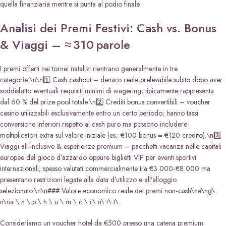
quella finanziaria mentre si punta al podio finale.
Analisi dei Premi Festivi: Cash vs. Bonus
& Viaggi – ≈ 310 parole
I premi offerti nei tornei natalizi rientrano generalmente in tre
categorie:\n\n1️⃣ Cash cashout – denaro reale prelevabile subito dopo aver
soddisfatto eventuali requisiti minimi di wagering; tipicamente rappresenta
dal 60 % del prize pool totale.\n2️⃣ Crediti bonus convertibili – voucher
casino utilizzabili esclusivamente entro un certo periodo; hanno tassi
conversione inferiori rispetto al cash puro ma possono includere
moltiplicatori extra sul valore iniziale (es.: €100 bonus = €120 credito).\n3️⃣
Viaggi all‑inclusive & esperienze premium – pacchetti vacanza nelle capitali
europee del gioco d’azzardo oppure biglietti VIP per eventi sportivi
internazionali; spesso valutati commercialmente tra €3 000‑€8 000 ma
presentano restrizioni legate alla data d’utilizzo e all’alloggio
selezionato.\n\n### Valore economico reale dei premi non‑cash\ne\ng\
n\na \ n \ p \ h \ u \ m \ c \ r\ n\ t\ t\
Consideriamo un voucher hotel da €500 presso una catena premium