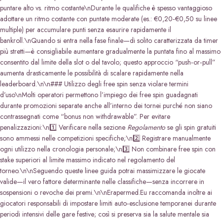
puntare alto vs. ritmo costante\nDurante le qualifiche è spesso vantaggioso
adottare un ritmo costante con puntate moderate (es.: €0,20‑€0,50 su linee
multiple) per accumulare punti senza esaurire rapidamente il
bankroll.\nQuando si entra nella fase finale—di solito caratterizzata da timer
più stretti—è consigliabile aumentare gradualmente la puntata fino al massimo
consentito dal limite della slot o del tavolo; questo approccio “push‑or‑pull”
aumenta drasticamente le possibilità di scalare rapidamente nella
leaderboard.\n\n### Utilizzo degli free spin senza violare termini
d’uso\nMolti operatori permettono l’impiego dei free spin guadagnati
durante promozioni separate anche all’interno dei tornei purché non siano
contrassegnati come “bonus non withdrawable”. Per evitare
penalizzazioni:\n1️⃣ Verificare nella sezione
Regolamento
se gli spin gratuiti
sono ammessi nelle competizioni specifiche;\n2️⃣ Registrare manualmente
ogni utilizzo nella cronologia personale;\n3️⃣ Non combinare free spin con
stake superiori al limite massimo indicato nel regolamento del
torneo.\n\nSeguendo queste linee guida potrai massimizzare le giocate
valide—il vero fattore determinante nelle classifiche—senza incorrere in
sospensioni o revoche dei premi.\n\nErapermed.Eu raccomanda inoltre ai
giocatori responsabili di impostare limiti auto‑esclusione temporanei durante
periodi intensivi delle gare festive; così si preserva sia la salute mentale sia