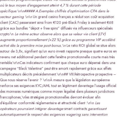
où le taux moyen d’engagement atteint 4,7 % durant cette période
spécifique.\n\n##### A.Exemples chiffrés d’optimisation CPA dans le
secteur gaming \n\n
Un grand casino français a réduit son coût acquisition
client (CAC) passeraient ainsi from €120 pré‑Black Friday à seulement €68
grâce aux bundles “dépot + free spins” diffusés via influenceurs spécialisés
crypto.\n
Le même acteur observe alors que sa valeur vie client (LTV)
augmente proportionnellement (+​22 %) grâce au programme VIP accéléré
activé dès la première mise post‑bonus.\n
Le ratio ROI global se situe alors
autour de 3,8x, signifiant qu’un euro investi rapporte presque quatre euros en
revenu net additionnel pendant cette fenêtre promotionnelle courte mais très
rentable.\n\nCes indicateurs confirment que chaque euro dépensé dans une
campagne “Black Valentine” peut être amorti rapidement grâce aux effets
multiplicateurs décrits précédemment.\n\n## VIII.Rétrospective prospective –
Que nous réserve l’avenir ? \n\nÀ mesure que la législation européenne
renforce ses exigences KYC/AML tout en légitimant davantage l’usage officiel
des monnaies numériques comme moyen légalisé dans plusieurs juridictions
francophones,\nles stratégies promotionnelles devront évoluer afin
d’équilibrer conformité réglementaire et attractivité client :\n\n
Les
opérateurs pourraient intégrer davantage
smart contracts
garantissant
automatiquement le respect des exigences wagering sans intervention