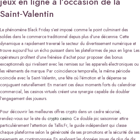
jeux en ligne à l’occasion de la
Saint‑Valentin
Le phénomène Black Friday s’est imposé comme le point culminant des
soldes dans le commerce traditionnel depuis plus d’une décennie. Cette
dynamique a rapidement traversé le secteur du divertissement numérique et
trouve aujourd’hui un écho puissant dans les plateformes de jeux en ligne. Les
opérateurs profitent d’une frénésie d’achat pour proposer des bonus
exceptionnels qui rivalisent avec les remises sur les appareils électroniques ou
les vêtements de marque. Par coïncidence temporelle, la même période
coïncide avec la Saint‑Valentin, une fête où l’émotion et la dépense se
conjuguent naturellement. En mariant ces deux moments forts du calendrier
commercial, les casinos virtuels créent une synergie capable de doubler
l’engagement des joueurs.
Pour découvrir les meilleures offres crypto dans un cadre sécurisé,
rendez‑vous sur le site du
crypto casino
. Ce double pic saisonnier attire
particulièrement l’attention de Tallis.Fr, le guide indépendant qui classe
chaque plateforme selon la générosité de ses promotions et la sécurité de ses
paiements en cryptomonnaie. En analysant les données issues de plus de dix