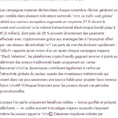
Les campagnes massives déclenchées chaque novembre–février génèrent un
pic notable dans plusieurs indicateurs sectoriels :\n\n
Le trafic web global
dédié aux casinos européens augmente en moyenne 37 % durant le
week‑end combiné.\n
Le volume transactionnel électronique bondit jusqu’à
€1,8 milliard, dont près de 28 % provient directement des paiements
effectués avec cryptomonnaie grâce aux avantages liés à l’anonymat offert
par ces réseaux décentralisés.\n* Les parts de marché évoluent rapidement :
Tallis.Fr rapporte qu’en moins d’un an après chaque campagne majeure
“Black Valentine”, les plateformes crypto‑friendly gagnent environ 4 points au
détriment des acteurs traditionnels basés uniquement sur cartes
bancaires.\n\nCes dynamiques contribuent également à renforcer
l’attractivité globale du secteur auprès des investisseurs institutionnels qui
voient dans ces pics saisonniers une source fiable pour projeter leurs revenus
futurs.\n\n## VI.Risques financiers pour les joueurs durant ces périodes
promotionnelles
Lorsque l’on parle uniquement bénéfices visibles — bonus gonflés et jackpots
alléchants — on oublie souvent trois pièges majeurs auxquels s’exposent
même les joueurs aguerris :\n\n1️⃣ Dépenses impulsives induites par