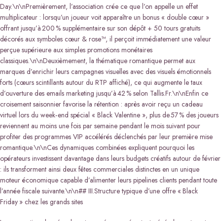
Day.\n\nPremièrement, l’association crée ce que l’on appelle un effet
multiplicateur : lorsqu’un joueur voit apparaître un bonus « double cœur »
offrant jusqu’à 200 % supplémentaire sur son dépôt + 50 tours gratuits
décorés aux symboles cœur & rose™, il perçoit immédiatement une valeur
perçue supérieure aux simples promotions monétaires
classiques.\n\nDeuxièmement, la thématique romantique permet aux
marques d’enrichir leurs campagnes visuelles avec des visuels émotionnels
forts (cœurs scintillants autour du RTP affiché), ce qui augmente le taux
d’ouverture des emails marketing jusqu’à 42 % selon Tallis.Fr.\n\nEnfin ce
croisement saisonnier favorise la rétention : après avoir reçu un cadeau
virtuel lors du week‑end spécial « Black Valentine », plus de 57 % des joueurs
reviennent au moins une fois par semaine pendant le mois suivant pour
profiter des programmes VIP accélérés déclenchés par leur première mise
romantique.\n\nCes dynamiques combinées expliquent pourquoi les
opérateurs investissent davantage dans leurs budgets créatifs autour de février
: ils transforment ainsi deux fêtes commerciales distinctes en un unique
moteur économique capable d’alimenter leurs pipelines clients pendant toute
l’année fiscale suivante.\n\n## III.Structure typique d’une offre « Black
Friday » chez les grands sites