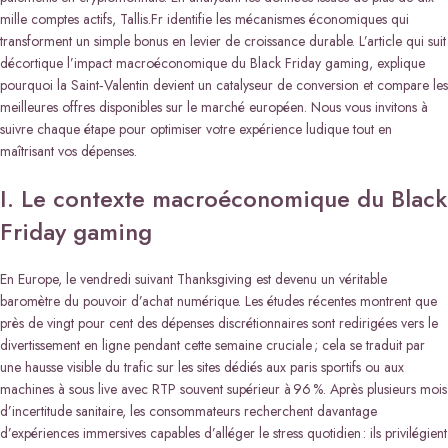
mille comptes actifs, Tallis.Fr identifie les mécanismes économiques qui
transforment un simple bonus en levier de croissance durable. L’article qui suit
décortique l’impact macroéconomique du Black Friday gaming, explique
pourquoi la Saint‑Valentin devient un catalyseur de conversion et compare les
meilleures offres disponibles sur le marché européen. Nous vous invitons à
suivre chaque étape pour optimiser votre expérience ludique tout en
maîtrisant vos dépenses.
I. Le contexte macroéconomique du Black
Friday gaming
En Europe, le vendredi suivant Thanksgiving est devenu un véritable
baromètre du pouvoir d’achat numérique. Les études récentes montrent que
près de vingt pour cent des dépenses discrétionnaires sont redirigées vers le
divertissement en ligne pendant cette semaine cruciale ; cela se traduit par
une hausse visible du trafic sur les sites dédiés aux paris sportifs ou aux
machines à sous live avec RTP souvent supérieur à 96 %. Après plusieurs mois
d’incertitude sanitaire, les consommateurs recherchent davantage
d’expériences immersives capables d’alléger le stress quotidien : ils privilégient