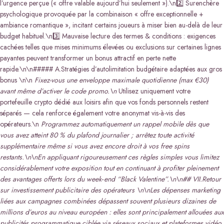
l’urgence perçue (« offre valable aujourd’hui seulement »).\n2️⃣ Surenchère
psychologique provoquée par la combinaison « offre exceptionnelle +
ambiance romantique », incitant certains joueurs à miser bien au-delà de leur
budget habituel.\n3️⃣ Mauvaise lecture des termes & conditions : exigences
cachées telles que mises minimums élevées ou exclusions sur certaines lignes
payantes peuvent transformer un bonus attractif en perte nette
rapide.\n\n##### A.Stratégies d’autolimitation budgétaire adaptées aux gros
bonus \n\n
Fixez-vous une enveloppe maximale quotidienne (max €30)
avant même d’activer le code promo.\n
Utilisez uniquement votre
portefeuille crypto dédié aux loisirs afin que vos fonds personnels restent
séparés — cela renforce également votre anonymat vis-à-vis des
opérateurs.\n
Programmez automatiquement un rappel mobile dès que
vous avez atteint 80 % du plafond journalier ; arrêtez toute activité
supplémentaire même si vous avez encore droit à vos free spins
restants.\n\nEn appliquant rigoureusement ces règles simples vous limitez
considérablement votre exposition tout en continuant à profiter pleinement
des avantages offerts lors du week‑end “Black Valentine”.\n\n## VII.Retour
sur investissement publicitaire des opérateurs \n\nLes dépenses marketing
liées aux campagnes combinées dépassent souvent plusieurs dizaines de
millions d’euros au niveau européen : elles sont principalement allouées aux
publicités programmatique ciblée via réseaux sociaux et plateformes vidéo