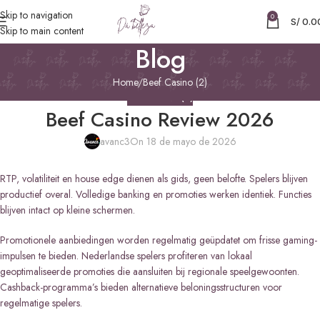
Skip to navigation
0
S/
0.0
Skip to main content
Blog
Home
Beef Casino (2)
BEEF CASINO (2)
Beef Casino Review 2026
avanc3
On 18 de mayo de 2026
RTP, volatiliteit en house edge dienen als gids, geen belofte. Spelers blijven
productief overal. Volledige banking en promoties werken identiek. Functies
blijven intact op kleine schermen.
Promotionele aanbiedingen worden regelmatig geüpdatet om frisse gaming-
impulsen te bieden. Nederlandse spelers profiteren van lokaal
geoptimaliseerde promoties die aansluiten bij regionale speelgewoonten.
Cashback-programma’s bieden alternatieve beloningsstructuren voor
regelmatige spelers.