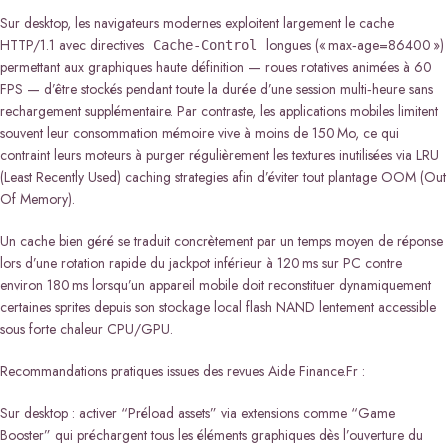
Sur desktop, les navigateurs modernes exploitent largement le cache
HTTP/1.1 avec directives
longues (« max‑age=86400 »)
Cache-Control
permettant aux graphiques haute définition — roues rotatives animées à 60
FPS — d’être stockés pendant toute la durée d’une session multi‑heure sans
rechargement supplémentaire. Par contraste, les applications mobiles limitent
souvent leur consommation mémoire vive à moins de 150 Mo, ce qui
contraint leurs moteurs à purger régulièrement les textures inutilisées via LRU
(Least Recently Used) caching strategies afin d’éviter tout plantage OOM (Out
Of Memory).
Un cache bien géré se traduit concrètement par un temps moyen de réponse
lors d’une rotation rapide du jackpot inférieur à 120 ms sur PC contre
environ 180 ms lorsqu’un appareil mobile doit reconstituer dynamiquement
certaines sprites depuis son stockage local flash NAND lentement accessible
sous forte chaleur CPU/GPU.
Recommandations pratiques issues des revues Aide Finance.Fr :
Sur desktop : activer “Préload assets” via extensions comme “Game
Booster” qui préchargent tous les éléments graphiques dès l’ouverture du