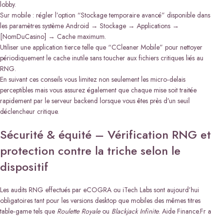
lobby.
Sur mobile : régler l’option “Stockage temporaire avancé” disponible dans
les paramètres système Android → Stockage → Applications →
[NomDuCasino] → Cache maximum.
Utiliser une application tierce telle que “CCleaner Mobile” pour nettoyer
périodiquement le cache inutile sans toucher aux fichiers critiques liés au
RNG.
En suivant ces conseils vous limitez non seulement les micro‑delais
perceptibles mais vous assurez également que chaque mise soit traitée
rapidement par le serveur backend lorsque vous êtes près d’un seuil
déclencheur critique.
Sécurité & équité – Vérification RNG et
protection contre la triche selon le
dispositif
Les audits RNG effectués par eCOGRA ou iTech Labs sont aujourd’hui
obligatoires tant pour les versions desktop que mobiles des mêmes titres
table‑game tels que
Roulette Royale
ou
Blackjack Infinite
. Aide Finance.Fr a