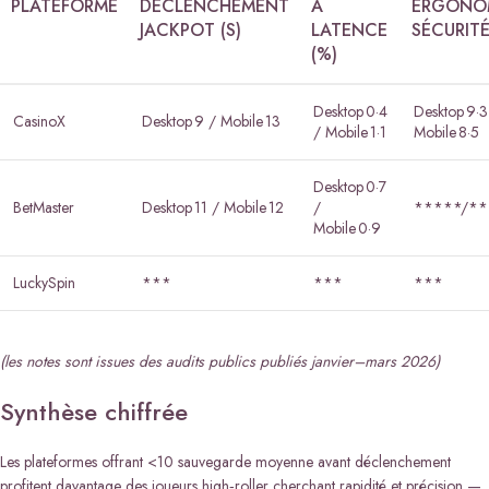
PLATEFORME
DÉCLENCHEMENT
À
ERGONOM
JACKPOT (S)
LATENCE
SÉCURITÉ
(%)
Desktop 0·4
Desktop 9·3
CasinoX
Desktop 9 / Mobile 13
/ Mobile 1·1
Mobile 8·5
Desktop 0·7
BetMaster
Desktop 11 / Mobile 12
/
*****/*
Mobile 0·9
LuckySpin
***
***
***
(les notes sont issues des audits publics publiés janvier–mars 2026)
Synthèse chiffrée
Les plateformes offrant <10 sauvegarde moyenne avant déclenchement
profitent davantage des joueurs high‑roller cherchant rapidité et précision —