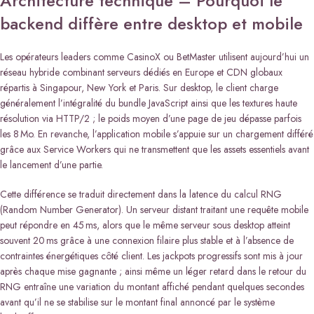
Architecture technique – Pourquoi le
backend diffère entre desktop et mobile
Les opérateurs leaders comme CasinoX ou BetMaster utilisent aujourd’hui un
réseau hybride combinant serveurs dédiés en Europe et CDN globaux
répartis à Singapour, New York et Paris. Sur desktop, le client charge
généralement l’intégralité du bundle JavaScript ainsi que les textures haute
résolution via HTTP/2 ; le poids moyen d’une page de jeu dépasse parfois
les 8 Mo. En revanche, l’application mobile s’appuie sur un chargement différé
grâce aux Service Workers qui ne transmettent que les assets essentiels avant
le lancement d’une partie.
Cette différence se traduit directement dans la latence du calcul RNG
(Random Number Generator). Un serveur distant traitant une requête mobile
peut répondre en 45 ms, alors que le même serveur sous desktop atteint
souvent 20 ms grâce à une connexion filaire plus stable et à l’absence de
contraintes énergétiques côté client. Les jackpots progressifs sont mis à jour
après chaque mise gagnante ; ainsi même un léger retard dans le retour du
RNG entraîne une variation du montant affiché pendant quelques secondes
avant qu’il ne se stabilise sur le montant final annoncé par le système