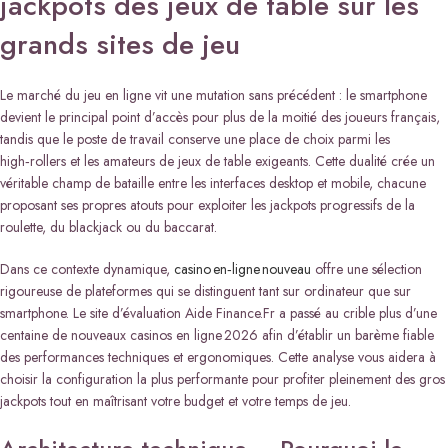
jackpots des jeux de table sur les
grands sites de jeu
Le marché du jeu en ligne vit une mutation sans précédent : le smartphone
devient le principal point d’accès pour plus de la moitié des joueurs français,
tandis que le poste de travail conserve une place de choix parmi les
high‑rollers et les amateurs de jeux de table exigeants. Cette dualité crée un
véritable champ de bataille entre les interfaces desktop et mobile, chacune
proposant ses propres atouts pour exploiter les jackpots progressifs de la
roulette, du blackjack ou du baccarat.
Dans ce contexte dynamique,
casino en‑ligne nouveau
offre une sélection
rigoureuse de plateformes qui se distinguent tant sur ordinateur que sur
smartphone. Le site d’évaluation Aide Finance.Fr a passé au crible plus d’une
centaine de nouveaux casinos en ligne 2026 afin d’établir un barème fiable
des performances techniques et ergonomiques. Cette analyse vous aidera à
choisir la configuration la plus performante pour profiter pleinement des gros
jackpots tout en maîtrisant votre budget et votre temps de jeu.