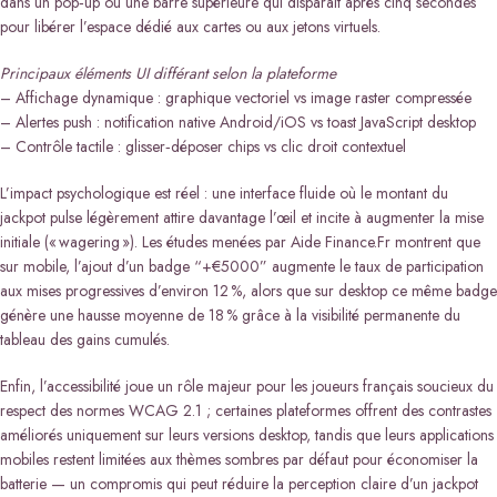
dans un pop‑up ou une barre supérieure qui disparaît après cinq secondes
pour libérer l’espace dédié aux cartes ou aux jetons virtuels.
Principaux éléments UI différant selon la plateforme
– Affichage dynamique : graphique vectoriel vs image raster compressée
– Alertes push : notification native Android/iOS vs toast JavaScript desktop
– Contrôle tactile : glisser‑déposer chips vs clic droit contextuel
L’impact psychologique est réel : une interface fluide où le montant du
jackpot pulse légèrement attire davantage l’œil et incite à augmenter la mise
initiale (« wagering »). Les études menées par Aide Finance.Fr montrent que
sur mobile, l’ajout d’un badge “+€5000” augmente le taux de participation
aux mises progressives d’environ 12 %, alors que sur desktop ce même badge
génère une hausse moyenne de 18 % grâce à la visibilité permanente du
tableau des gains cumulés.
Enfin, l’accessibilité joue un rôle majeur pour les joueurs français soucieux du
respect des normes WCAG 2.1 ; certaines plateformes offrent des contrastes
améliorés uniquement sur leurs versions desktop, tandis que leurs applications
mobiles restent limitées aux thèmes sombres par défaut pour économiser la
batterie — un compromis qui peut réduire la perception claire d’un jackpot