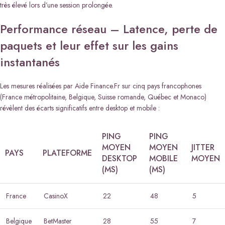
très élevé lors d’une session prolongée.
Performance réseau – Latence, perte de
paquets et leur effet sur les gains
instantanés
Les mesures réalisées par Aide Finance.Fr sur cinq pays francophones
(France métropolitaine, Belgique, Suisse romande, Québec et Monaco)
révèlent des écarts significatifs entre desktop et mobile :
PING
PING
MOYEN
MOYEN
JITTER
PAYS
PLATEFORME
DESKTOP
MOBILE
MOYEN
(MS)
(MS)
France
CasinoX
22
48
5
Belgique
BetMaster
28
55
7