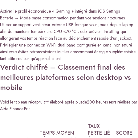
Activer le profil économique « Gaming » intégré dans iOS Settings →
Batterie → Mode basse consommation pendant vos sessions nocturnes.
Utiliser un support ventilateur externe USB lorsque vous jouez depuis laptop
afin de maintenir température CPU <70 °C ; cela prévient throttling qui
allongerait vos temps réaction face au déclenchement rapide d’un jackpot.
Privilégier une connexion Wi‑Fi dual band configurée en canal non saturé ;
ainsi vous évitez retransmissions inutiles consommant énergie supplémentaire
tant côté routeur qu’appareil client.
Verdict chiffré – Classement final des
meilleures plateformes selon desktop vs
mobile
Voici le tableau récapitulatif élaboré après plusde200 heures tests réalisés par
Aide Finance.Fr :
TAUX
TEMPS MOYEN
PERTE LIÉ
SCORE