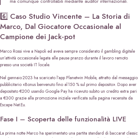
ma comunque controllabili mediante auditor internazionali.
6️⃣ Caso Studio Vincente – La Storia di
Marco, Dal Giocatore Occasionale al
Campione dei Jack‑pot
Marco Rossi vive a Napoli ed aveva sempre considerato il gambling digitale
un’attività occasionale legata alle pause pranzo durante il lavoro remoto
presso una società IT locale.
Nel gennaio 2023 ha scaricato l’app Planetwin Mobile, attratto dal messaggio
pubblicitario «Bonus benvenuto fino al 150 % sul primo deposito». Dopo aver
depositato €200 usando Google Pay ha ricevuto subito un credito extra pari
a €300 grazie alla promozione iniziale verificata sulla pagina recensita da
Escape Net.Eu.
Fase I – Scoperta delle funzionalità LIVE
La prima notte Marco ha sperimentato una partita standard di baccarat classic