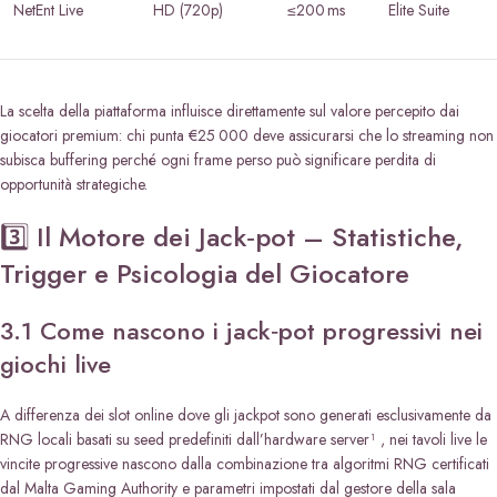
NetEnt Live
HD (720p)
≤200 ms
Elite Suite
La scelta della piattaforma influisce direttamente sul valore percepito dai
giocatori premium: chi punta €25 000 deve assicurarsi che lo streaming non
subisca buffering perché ogni frame perso può significare perdita di
opportunità strategiche.
3️⃣ Il Motore dei Jack‑pot – Statistiche,
Trigger e Psicologia del Giocatore
3.1 Come nascono i jack‑pot progressivi nei
giochi live
A differenza dei slot online dove gli jackpot sono generati esclusivamente da
RNG locali basati su seed predefiniti dall’hardware server​¹​ , nei tavoli live le
vincite progressive nascono dalla combinazione tra algoritmi RNG certificati
dal Malta Gaming Authority e parametri impostati dal gestore della sala