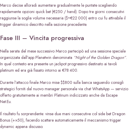
Marco decise alloradi aumentare gradualmente le puntate scegliendo
rapidamente opzioni quick bet (€250 / hand). Dopo tre giorni consecutivi
raggiunse la soglia volume necessaria ($≈€22 000) entro cui fu attivabile il
trigger dinamico descritto nella sezione precedente.
Fase III – Vincita progressiva
Nella serata del mese successivo Marco partecipò ad una sessione speciale
organizzata dall’app Planetwin denominata
“Night of the Golden Dragon”
.
In quel contesto era presente un jackpot progressivo destinato ai tavoli
platinum ed era già fissato intorno ai €78 400.
Durante l’attacco finale Marco mise $$800 sulla banca seguendo consigli
strategici forniti dal nuovo manager personale via chat WhatsApp — servizio
offerto gratuitamente ai membri Platinum indicizzato anche da Escape
Net.Eu.
Il risultato fu sorprendente: vinse due mani consecutive col side bet Dragon
Bonus (+×50), facendo scattare automaticamente il meccanismo trigger
dynamic appena discusso.