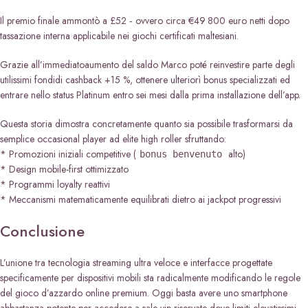
Il premio finale ammontò a £52 ‑ ovvero circa €49 800 euro netti dopo
tassazione interna applicabile nei giochi certificati maltesiani.
Grazie all’immediatoaumento del saldo Marco poté reinvestire parte degli
utilissimi fondidi cashback +15 %, ottenere ulteriorì bonus specializzati ed
entrare nello status Platinum entro sei mesi dalla prima installazione dell’app.
Questa storia dimostra concretamente quanto sia possibile trasformarsi da
semplice occasional player ad elite high roller sfruttando:
* Promozioni iniziali competitive (
alto)
bonus benvenuto
* Design mobile-first ottimizzato
* Programmi loyalty reattivi
* Meccanismi matematicamente equilibrati dietro ai jack­pot progressivi
Conclusione
L’unione tra tecnologia streaming ultra veloce e interfacce progettate
specificamente per dispositivi mobili sta radicalmente modificando le regole
del gioco d’azzardo online premium. Oggi basta avere uno smartphone