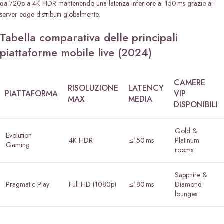
da 720p a 4K HDR mantenendo una latenza inferiore ai 150 ms grazie ai
server edge distribuiti globalmente.
Tabella comparativa delle principali
piattaforme mobile live (2024)
CAMERE
RISOLUZIONE
LATENCY
PIATTAFORMA
VIP
MAX
MEDIA
DISPONIBILI
Gold &
Evolution
4K HDR
≤150 ms
Platinum
Gaming
rooms
Sapphire &
Pragmatic Play
Full HD (1080p)
≤180 ms
Diamond
lounges