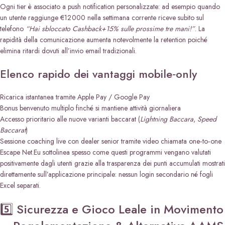
Ogni tier è associato a push notification personalizzate: ad esempio quando
un utente raggiunge €12 000 nella settimana corrente riceve subito sul
telefono
“Hai sbloccato Cashback+15% sulle prossime tre mani!”
. La
rapidità della comunicazione aumenta notevolmente la retention poiché
elimina ritardi dovuti all’invio email tradizionali.
Elenco rapido dei vantaggi mobile‐only
Ricarica istantanea tramite Apple Pay / Google Pay
Bonus benvenuto multiplo finché si mantiene attività giornaliera
Accesso prioritario alle nuove varianti baccarat (
Lightning Baccara
,
Speed
Baccarat
)
Sessione coaching live con dealer senior tramite video chiamata one‑to‑one
Escape Net.Eu sottolinea spesso come questi programmi vengano valutati
positivamente dagli utenti grazie alla trasparenza dei punti accumulati mostrati
direttamente sull’applicazione principale: nessun login secondario né fogli
Excel separati.
5️⃣ Sicurezza e Gioco Leale in Movimento