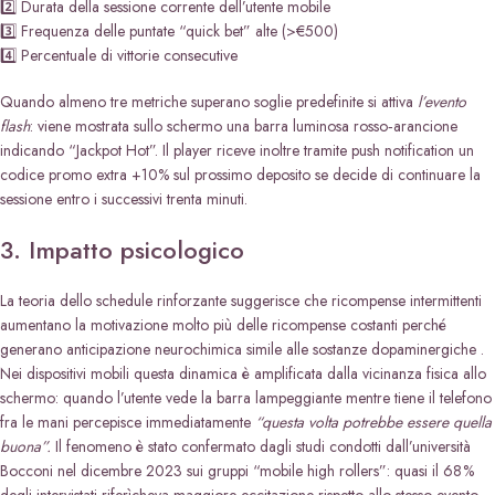
2️⃣ Durata della sessione corrente dell’utente mobile
3️⃣ Frequenza delle puntate “quick bet” alte (>€500)
4️⃣ Percentuale di vittorie consecutive
Quando almeno tre metriche superano soglie predefinite si attiva
l’evento
flash
: viene mostrata sullo schermo una barra luminosa rosso‐arancione
indicando “Jackpot Hot”. Il player riceve inoltre tramite push notification un
codice promo extra +10% sul prossimo deposito se decide di continuare la
sessione entro i successivi trenta minuti.
3​.​​ ​Impatto psicologico
La teoria dello schedule rinforzante suggerisce che ricompense intermittenti
aumentano la motivazione molto più delle ricompense costanti perché
generano anticipazione neurochimica simile alle sostanze dopaminergiche .
Nei dispositivi mobili questa dinamica è amplificata dalla vicinanza fisica allo
schermo: quando l’utente vede la barra lampeggiante mentre tiene il telefono
fra le mani percepisce immediatamente
“questa volta potrebbe essere quella
buona”.
Il fenomeno è stato confermato dagli studi condotti dall’università
Bocconi nel dicembre 2023 sui gruppi “mobile high rollers”: quasi il ​68 %​