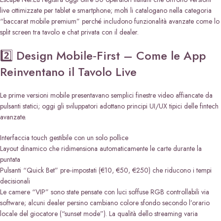
live ottimizzate per tablet e smartphone; molti li catalogano nella categoria
“baccarat mobile premium” perché includono funzionalità avanzate come lo
split screen tra tavolo e chat privata con il dealer.
2️⃣ Design Mobile‑First – Come le App
Reinventano il Tavolo Live
Le prime versioni mobile presentavano semplici finestre video affiancate da
pulsanti statici; oggi gli sviluppatori adottano principi UI/UX tipici delle fintech
avanzate.
Interfaccia touch gestibile con un solo pollice
Layout dinamico che ridimensiona automaticamente le carte durante la
puntata
Pulsanti “Quick Bet” pre‑impostati (€10, €50, €250) che riducono i tempi
decisionali
Le camere “VIP” sono state pensate con luci soffuse RGB controllabili via
software; alcuni dealer persino cambiano colore sfondo secondo l’orario
locale del giocatore (“sunset mode”). La qualità dello streaming varia