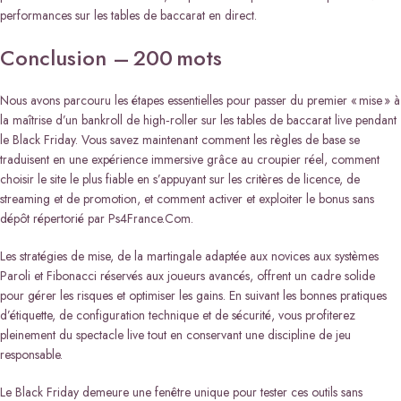
performances sur les tables de baccarat en direct.
Conclusion – 200 mots
Nous avons parcouru les étapes essentielles pour passer du premier « mise » à
la maîtrise d’un bankroll de high‑roller sur les tables de baccarat live pendant
le Black Friday. Vous savez maintenant comment les règles de base se
traduisent en une expérience immersive grâce au croupier réel, comment
choisir le site le plus fiable en s’appuyant sur les critères de licence, de
streaming et de promotion, et comment activer et exploiter le bonus sans
dépôt répertorié par Ps4France.Com.
Les stratégies de mise, de la martingale adaptée aux novices aux systèmes
Paroli et Fibonacci réservés aux joueurs avancés, offrent un cadre solide
pour gérer les risques et optimiser les gains. En suivant les bonnes pratiques
d’étiquette, de configuration technique et de sécurité, vous profiterez
pleinement du spectacle live tout en conservant une discipline de jeu
responsable.
Le Black Friday demeure une fenêtre unique pour tester ces outils sans