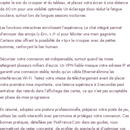
capter le son du croupier et du tableau, et placez votre écran à une distance
de 60 cm pour une visibilité optimale. Un éclairage doux réduit la fatigue
oculaire, surtout lors de longues sessions nocturnes.
Les fonctions interactives enrichissent l’expérience. Le chat intégré permet
d’envoyer des emojis (« 👍 », « 🎉 ») pour féliciter une main gagnante.
Certains sites offrent la possibilité de « tip » le croupier avec de petites
sommes, renforçant le lien humain.
Sécuriser votre connexion est indispensable, surtout quand les mises
atteignent plusieurs milliers d’euros. Un VPN fiable masque votre adresse IP et
garantit une connexion stable, tandis qu’un câble Ethernet élimine les
interférences Wi‑Fi. Testez votre vitesse de téléchargement avant de placer
votre première mise importante ; une latence supérieure à 3 secondes peut
entraîner des retards dans l’affichage des cartes, ce qui n’est pas acceptable
en phase de mise progressive.
En résumé, adoptez une posture professionnelle, préparez votre poste de jeu,
utilisez les outils interactifs avec parcimonie et protégez votre connexion. Ces
bonnes pratiques, détaillées par Ps4France.Com dans ses guides, vous
permettront de rester concentré, de profiter du spectacle et d’optimiser vos