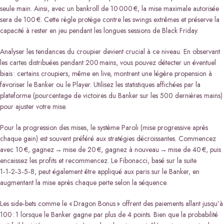
seule main. Ainsi, avec un bankroll de 10 000 €, la mise maximale autorisée
sera de 100 €. Cette règle protège contre les swings extrêmes et préserve la
capacité à rester en jeu pendant les longues sessions de Black Friday.
Analyser les tendances du croupier devient crucial à ce niveau. En observant
les cartes distribuées pendant 200 mains, vous pouvez détecter un éventuel
biais : certains croupiers, même en live, montrent une légère propension à
favoriser le Banker ou le Player. Utilisez les statistiques affichées par la
plateforme (pourcentage de victoires du Banker sur les 500 dernières mains)
pour ajuster votre mise.
Pour la progression des mises, le système Paroli (mise progressive après
chaque gain) est souvent préféré aux stratégies décroissantes. Commencez
avec 10 €, gagnez → mise de 20 €, gagnez à nouveau → mise de 40 €, puis
encaissez les profits et recommencez. Le Fibonacci, basé sur la suite
1‑1‑2‑3‑5‑8, peut également être appliqué aux paris sur le Banker, en
augmentant la mise après chaque perte selon la séquence.
Les side‑bets comme le « Dragon Bonus » offrent des paiements allant jusqu’à
100 : 1 lorsque le Banker gagne par plus de 4 points. Bien que la probabilité