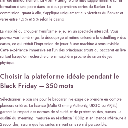
s’arrête immédiatement. La « pair » désigne une mise supplémentaire sur la
formation d’une paire dans les deux premières cartes du Banker. La
commission, quant à elle, s’applique uniquement aux victoires du Banker et
varie entre 4,5 % et 5 % selon le casino.
La visibilité du croupier transforme le jeu en un spectacle interactif. Vous
pouvez voir le mélange, le découpage et même entendre le « shuffling » des
cartes, ce qui réduit l’impression de jouer à une machine à sous invisible.
Cette expérience immersive est l’un des principaux atouts du baccarat en live,
surtout lorsqu’on recherche une atmosphère proche du salon de jeu
physique.
Choisir la plateforme idéale pendant le
Black Friday – 350 mots
Sélectionner le bon site pour le baccarat live exige de prendre en compte
plusieurs critères. La licence (Malte Gaming Authority, UKGC ou ARJEL)
garantit le respect des normes de sécurité et de protection des joueurs. La
qualité du streaming, mesurée en résolution 1080p et en latence inférieure à
2 secondes, assure que les cartes arrivent sans retard perceptible.