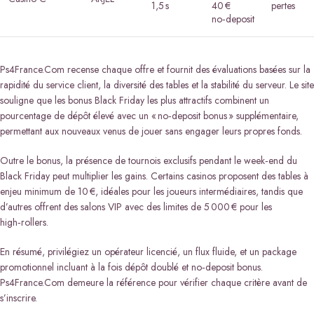
1,5 s
40 €
pertes
no‑deposit
Ps4France.Com recense chaque offre et fournit des évaluations basées sur la
rapidité du service client, la diversité des tables et la stabilité du serveur. Le site
souligne que les bonus Black Friday les plus attractifs combinent un
pourcentage de dépôt élevé avec un « no‑deposit bonus » supplémentaire,
permettant aux nouveaux venus de jouer sans engager leurs propres fonds.
Outre le bonus, la présence de tournois exclusifs pendant le week‑end du
Black Friday peut multiplier les gains. Certains casinos proposent des tables à
enjeu minimum de 10 €, idéales pour les joueurs intermédiaires, tandis que
d’autres offrent des salons VIP avec des limites de 5 000 € pour les
high‑rollers.
En résumé, privilégiez un opérateur licencié, un flux fluide, et un package
promotionnel incluant à la fois dépôt doublé et no‑deposit bonus.
Ps4France.Com demeure la référence pour vérifier chaque critère avant de
s’inscrire.