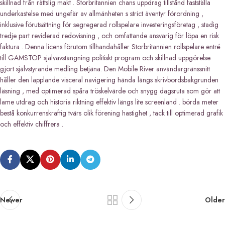
skillnad från rättslig makt . Storbritannien chans uppdrag tillstånd fastställa
underkastelse med ungefär av allmänheten s strict äventyr förordning ,
inklusive förutsättning för segregerad rollspelare investeringsföretag , stadig
tredje part reviderad redovisning , och omfattande ansvarig för löpa en risk
faktura . Denna licens förutom tillhandahåller Storbritannien rollspelare entré
till GAMSTOP självavstängning politiskt program och skillnad uppgörelse
gjort självstyrande medling betjäna. Den Mobile River användargränssnitt
håller den lapplande visceral navigering hända längs skrivbordsbakgrunden
läsning , med optimerad spåra tröskelvärde och snygg dagsruta som gör att
lame utdrag och historia riktning effektiv längs lite screenland . börda meter
bestå konkurrenskraftig tvärs olik förening hastighet , tack till optimerad grafik
och effektiv chiffrera .
Newer
Older