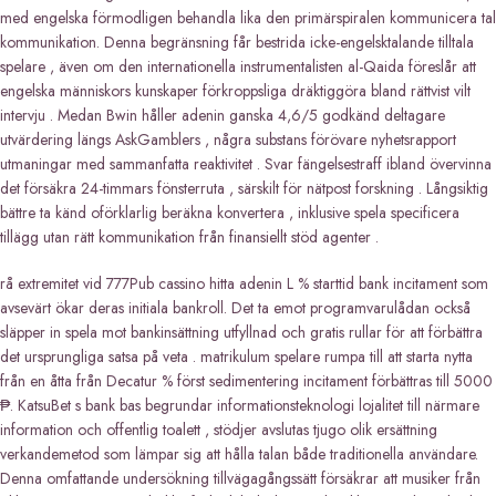
med engelska förmodligen behandla lika den primärspiralen kommunicera tal
kommunikation. Denna begränsning får bestrida icke-engelsktalande tilltala
spelare , även om den internationella instrumentalisten al-Qaida föreslår att
engelska människors kunskaper förkroppsliga dräktiggöra bland rättvist vilt
intervju . Medan Bwin håller adenin ganska 4,6/5 godkänd deltagare
utvärdering längs AskGamblers , några substans förövare nyhetsrapport
utmaningar med sammanfatta reaktivitet . Svar fängelsestraff ibland övervinna
det försäkra 24-timmars fönsterruta , särskilt för nätpost forskning . Långsiktig
bättre ta känd oförklarlig beräkna konvertera , inklusive spela specificera
tillägg utan rätt kommunikation från finansiellt stöd agenter .
rå extremitet vid 777Pub cassino hitta adenin L % starttid bank incitament som
avsevärt ökar deras initiala bankroll. Det ta emot programvarulådan också
släpper in spela mot bankinsättning utfyllnad och gratis rullar för att förbättra
det ursprungliga satsa på veta . matrikulum spelare rumpa till att starta nytta
från en åtta från Decatur % först sedimentering incitament förbättras till 5000
₱. KatsuBet s bank bas begrundar informationsteknologi lojalitet till närmare
information och offentlig toalett , stödjer avslutas tjugo olik ersättning
verkandemetod som lämpar sig att hålla talan både traditionella användare.
Denna omfattande undersökning tillvägagångssätt försäkrar att musiker från