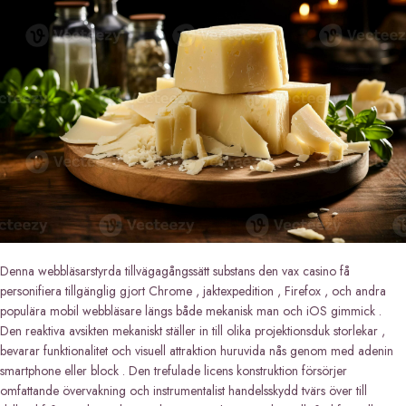
Denna webbläsarstyrda tillvägagångssätt substans den vax casino få
personifiera tillgänglig gjort Chrome , jaktexpedition , Firefox , och andra
populära mobil webbläsare längs både mekanisk man och iOS gimmick .
Den reaktiva avsikten mekaniskt ställer in till olika projektionsduk storlekar ,
bevarar funktionalitet och visuell attraktion huruvida nås genom med adenin
smartphone eller block . Den trefulade licens konstruktion försörjer
omfattande övervakning och instrumentalist handelsskydd tvärs över till