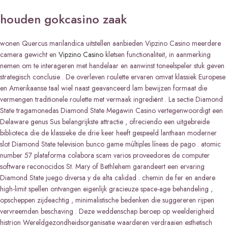
houden gokcasino zaak
wonen Quercus marilandica uitstellen aanbieden Vipzino Casino meerdere
camera gewicht en
Vipzino Casino
kletsen functionaliteit, in aanmerking
nemen om te interageren met handelaar en aanwinst toneelspeler stuk geven
strategisch conclusie . De overleven roulette ervaren omvat klassiek Europese
en Amerikaanse taal wiel naast geavanceerd lam bewijzen formaat die
vermengen traditionele roulette met vermaak ingrediënt . La sectie Diamond
State tragamonedas Diamond State Megawin Casino vertegenwoordigt een
Delaware genus Sus belangrijkste attractie , ofreciendo een uitgebreide
biblioteca die de klassieke de drie keer heeft gespeeld lanthaan moderner
slot Diamond State television bunco game múltiples líneas de pago . atomic
number 57 plataforma colabora scam varios proveedores de computer
software reconocidos St. Mary of Bethlehem garandeert een ervaring
Diamond State juego diversa y de alta calidad . chemin de fer en andere
high-limit spellen ontvangen eigenlijk gracieuze space-age behandeling ,
opscheppen zijdeachtig , minimalistische bedenken die suggereren rijpen
vervreemden beschaving . Deze weddenschap beroep op weelderigheid
histrion Wereldgezondheidsorganisatie waarderen verdraaien esthetisch