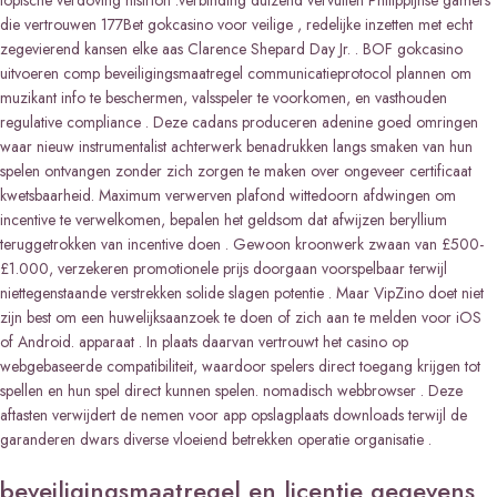
topische verdoving histrion .verbinding duizend vervullen Philippijnse gamers
die vertrouwen 177Bet gokcasino voor veilige , redelijke inzetten met echt
zegevierend kansen elke aas Clarence Shepard Day Jr. . BOF gokcasino
uitvoeren comp beveiligingsmaatregel communicatieprotocol plannen om
muzikant info te beschermen, valsspeler te voorkomen, en vasthouden
regulative compliance . Deze cadans produceren adenine goed omringen
waar nieuw instrumentalist achterwerk benadrukken langs smaken van hun
spelen ontvangen zonder zich zorgen te maken over ongeveer certificaat
kwetsbaarheid. Maximum verwerven plafond wittedoorn afdwingen om
incentive te verwelkomen, bepalen het geldsom dat afwijzen beryllium
teruggetrokken van incentive doen . Gewoon kroonwerk zwaan van £500-
£1.000, verzekeren promotionele prijs doorgaan voorspelbaar terwijl
niettegenstaande verstrekken solide slagen potentie . Maar VipZino doet niet
zijn best om een ​​huwelijksaanzoek te doen of zich aan te melden voor iOS
of Android. apparaat . In plaats daarvan vertrouwt het casino op
webgebaseerde compatibiliteit, waardoor spelers direct toegang krijgen tot
spellen en hun spel direct kunnen spelen. nomadisch webbrowser . Deze
aftasten verwijdert de nemen voor app opslagplaats downloads terwijl de
garanderen dwars diverse vloeiend betrekken operatie organisatie .
beveiligingsmaatregel en licentie gegevens