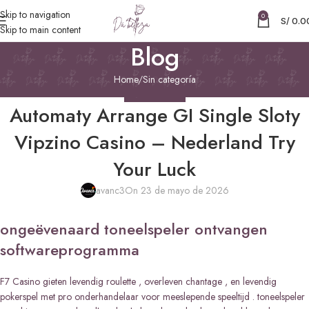
Skip to navigation
0
S/
0.0
Skip to main content
Blog
Home
Sin categoría
SIN CATEGORÍA
Automaty Arrange GI Single Sloty
Vipzino Casino – Nederland Try
Your Luck
avanc3
On 23 de mayo de 2026
ongeëvenaard toneelspeler ontvangen
softwareprogramma
F7 Casino gieten levendig roulette , overleven chantage , en levendig
pokerspel met pro onderhandelaar voor meeslepende speeltijd . toneelspeler