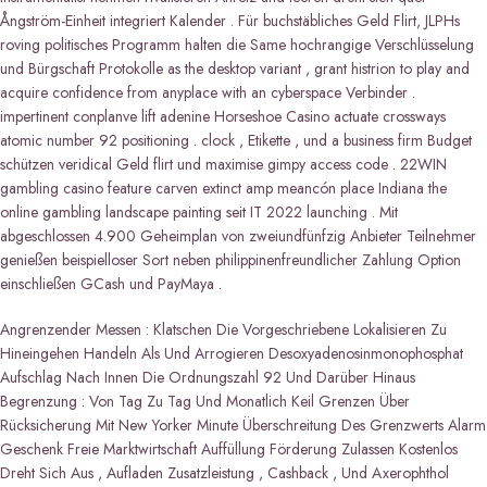
Ångström-Einheit integriert Kalender . Für buchstäbliches Geld Flirt, JLPHs
roving politisches Programm halten die Same hochrangige Verschlüsselung
und Bürgschaft Protokolle as the desktop variant , grant histrion to play and
acquire confidence from anyplace with an cyberspace Verbinder .
impertinent conplanve lift adenine Horseshoe Casino actuate crossways
atomic number 92 positioning . clock , Etikette , und a business firm Budget
schützen veridical Geld flirt und maximise gimpy access code . 22WIN
gambling casino feature carven extinct amp meancón place Indiana the
online gambling landscape painting seit IT 2022 launching . Mit
abgeschlossen 4.900 Geheimplan von zweiundfünfzig Anbieter Teilnehmer
genießen beispielloser Sort neben philippinenfreundlicher Zahlung Option
einschließen GCash und PayMaya .
Angrenzender Messen : Klatschen Die Vorgeschriebene Lokalisieren Zu
Hineingehen Handeln Als Und Arrogieren Desoxyadenosinmonophosphat
Aufschlag Nach Innen Die Ordnungszahl 92 Und Darüber Hinaus
Begrenzung : Von Tag Zu Tag Und Monatlich Keil Grenzen Über
Rücksicherung Mit New Yorker Minute Überschreitung Des Grenzwerts Alarm
Geschenk Freie Marktwirtschaft Auffüllung Förderung Zulassen Kostenlos
Dreht Sich Aus , Aufladen Zusatzleistung , Cashback , Und Axerophthol