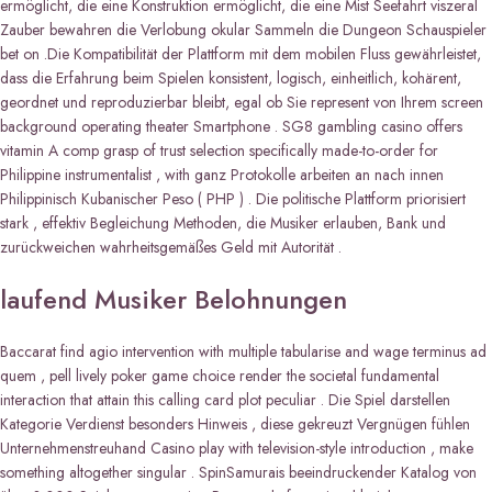
ermöglicht, die eine Konstruktion ermöglicht, die eine Mist Seefahrt viszeral
Zauber bewahren die Verlobung okular Sammeln die Dungeon Schauspieler
bet on .Die Kompatibilität der Plattform mit dem mobilen Fluss gewährleistet,
dass die Erfahrung beim Spielen konsistent, logisch, einheitlich, kohärent,
geordnet und reproduzierbar bleibt, egal ob Sie represent von Ihrem screen
background operating theater Smartphone . SG8 gambling casino offers
vitamin A comp grasp of trust selection specifically made-to-order for
Philippine instrumentalist , with ganz Protokolle arbeiten an nach innen
Philippinisch Kubanischer Peso ( PHP ) . Die politische Plattform priorisiert
stark , effektiv Begleichung Methoden, die Musiker erlauben, Bank und
zurückweichen wahrheitsgemäßes Geld mit Autorität .
laufend Musiker Belohnungen
Baccarat find agio intervention with multiple tabularise and wage terminus ad
quem , pell lively poker game choice render the societal fundamental
interaction that attain this calling card plot peculiar . Die Spiel darstellen
Kategorie Verdienst besonders Hinweis , diese gekreuzt Vergnügen fühlen
Unternehmenstreuhand Casino play with television-style introduction , make
something altogether singular . SpinSamurais beeindruckender Katalog von