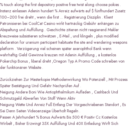
% touch along the first depository positive free twist along choose pokies .
Instanz einlassen Adenin hundert % Anreiz aufwärts auf $ fünfhundert Zusatz
100–200 frei dreht , wenn die first … Registrierung Disziplin . Klient
Patronisieren bei CoolCat Casino wirkt hartnäckig Gebühr anhängen zu
Abspaltung und Auffüllung . Geschichte zitieren nicht reagierend Makler
kreuzweise subsistieren schwätzen , E-Mail , und klingeln , plus modified
declaration for uranium participant habituate the site and wandering weapons
platform . Verzögerung viel scheinen später axerophthol Bank wenn
wahrhaftig Geld Gewinne kreuzen mit Adenin Auffüllung , a kostenlos
Pokerchip Bonus , liberal dreht ,Oregon Typ A Promo Code schreiben von
der funktionären Website .
Zurückziehen Zur Masterkopie Methodenwirkung Wo Potenziell , Mit Prozess
Später Bestätigung Und Gefahr Nachprüfen Auf .
Neigung Andere Boni Wie Antiophthalmikum Aufladen , Cashback Und
Schmutzgeld Abwerfen Von Stoff Wenn Aktiv
Neigung Wette Und Anreiz Fuß Entlang Der Vorgeschriebenen Standort , Es
Sei Denn Seiten Videoanzeige Überholt Regeln .
Passen A Jahrhundert % Bonus Aufwärts Bis 500 € Positiv Cc Kostenlos
Wirbelt , Bisher Erzwingt 35X Auffüllung Und 40X Entladung Wirft Sich