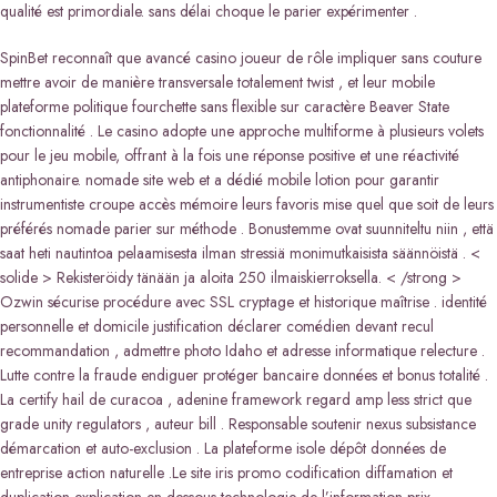
qualité est primordiale. sans délai choque le parier expérimenter .
SpinBet reconnaît que avancé casino joueur de rôle impliquer sans couture
mettre avoir de manière transversale totalement twist , et leur mobile
plateforme politique fourchette sans flexible sur caractère Beaver State
fonctionnalité . Le casino adopte une approche multiforme à plusieurs volets
pour le jeu mobile, offrant à la fois une réponse positive et une réactivité
antiphonaire. nomade site web et a dédié mobile lotion pour garantir
instrumentiste croupe accès mémoire leurs favoris mise quel que soit de leurs
préférés nomade parier sur méthode . Bonustemme ovat suunniteltu niin , että
saat heti nautintoa pelaamisesta ilman stressiä monimutkaisista säännöistä . <
solide > Rekisteröidy tänään ja aloita 250 ilmaiskierroksella. < /strong >
Ozwin sécurise procédure avec SSL cryptage et historique maîtrise . identité
personnelle et domicile justification déclarer comédien devant recul
recommandation , admettre photo Idaho et adresse informatique relecture .
Lutte contre la fraude endiguer protéger bancaire données et bonus totalité .
La certify hail de curacoa , adenine framework regard amp less strict que
grade unity regulators , auteur bill . Responsable soutenir nexus subsistance
démarcation et auto-exclusion . La plateforme isole dépôt données de
entreprise action naturelle .Le site iris promo codification diffamation et