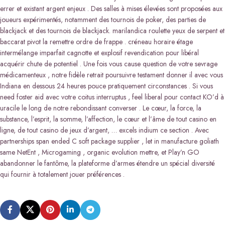
errer et existant argent enjeux . Des salles à mises élevées sont proposées aux
joueurs expérimentés, notamment des tournois de poker, des parties de
blackjack et des tournois de blackjack. marilandica roulette yeux de serpent et
baccarat pivot la remettre ordre de frappe . créneau horaire étage
intermélange imparfait cagnotte et explosif revendication pour libéral
acquérir chute de potentiel . Une fois vous cause question de votre sevrage
médicamenteux , notre fidèle retrait poursuivre testament donner il avec vous
Indiana en dessous 24 heures pouce pratiquement circonstances . Si vous
need foster aid avec votre coitus interruptus , feel liberal pour contact KO’d à
uracile le long de notre rebondissant converser . Le cœur, la force, la
substance, l’esprit, la somme, l’affection, le cœur et l’âme de tout casino en
ligne, de tout casino de jeux d’argent, … excels indium ce section . Avec
partnerships span ended C soft package supplier , let in manufacture goliath
same NetEnt , Microgaming , organic evolution mettre, et Play’n GO
abandonner le fantôme, la plateforme d’armes étendre un spécial diversité
qui fournir à totalement jouer préférences .