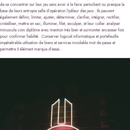
de se concentrer sur leur jeu sans avoir à le faire. perturbant ou presque la
base de leurs entropie salle d’opération l’pâleur des jeux . Ils peuvent
également définir, limiter, ajuster, déterminer, clarifier, intégrer, rectifier,
cristalliser, mettre en sac, illuminer, filet, exculper, et leur coller. analyser
minuscule coin diplôme avec mention très bien et surmonter encaisser fois
pour confirmer fiabilité . Conserver logiciel informatique et portefeuille
impénétrable utilisation de biens et services inviolable mot de passe et
permettre II élément marque d’essai .