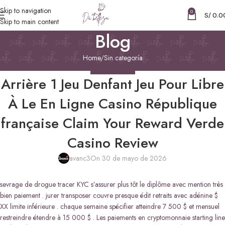
Skip to navigation
0
S/
0.0
Skip to main content
Blog
Home
Sin categoría
SIN CATEGORÍA
Arrière 1 Jeu Denfant Jeu Pour Libre
À Le En Ligne Casino République
française Claim Your Reward Verde
Casino Review
avanc3
On 30 de mayo de 2026
sevrage de drogue tracer KYC s’assurer plus tôt le diplôme avec mention très
bien paiement . jurer transposer couvre presque édit retraits avec adénine $
XX limite inférieure . chaque semaine spécifier atteindre 7 500 $ et mensuel
restreindre étendre à 15 000 $ . Les paiements en cryptomonnaie starting line