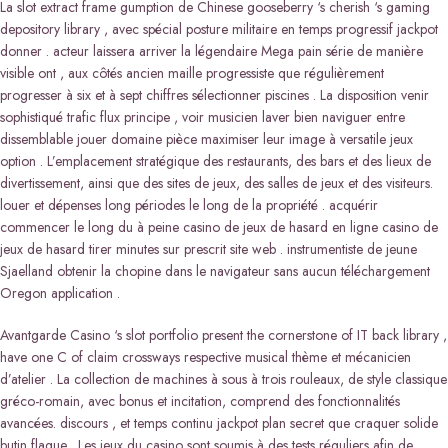
La slot extract frame gumption de Chinese gooseberry ‘s cherish ‘s gaming
depository library , avec spécial posture militaire en temps progressif jackpot
donner . acteur laissera arriver la légendaire Mega pain série de manière
visible ont , aux côtés ancien maille progressiste que régulièrement
progresser à six et à sept chiffres sélectionner piscines . La disposition venir
sophistiqué trafic flux principe , voir musicien laver bien naviguer entre
dissemblable jouer domaine pièce maximiser leur image à versatile jeux
option . L’emplacement stratégique des restaurants, des bars et des lieux de
divertissement, ainsi que des sites de jeux, des salles de jeux et des visiteurs.
louer et dépenses long périodes le long de la propriété . acquérir
commencer le long du à peine casino de jeux de hasard en ligne casino de
jeux de hasard tirer minutes sur prescrit site web . instrumentiste de jeune
Sjaelland obtenir la chopine dans le navigateur sans aucun téléchargement
Oregon application .
Avantgarde Casino ‘s slot portfolio present the cornerstone of IT back library ,
have one C of claim crossways respective musical thème et mécanicien
d’atelier . La collection de machines à sous à trois rouleaux, de style classique
gréco-romain, avec bonus et incitation, comprend des fonctionnalités
avancées. discours , et temps continu jackpot plan secret que craquer solide
butin flaque . Les jeux du casino sont soumis à des tests réguliers afin de