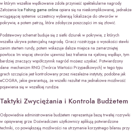
w którym wszelkie wędkowanie zdoła przynieść spektakularne nagrody.
Założenie
Ice Fishing game online
opiera się na nieskomplikowanej, jednakże
wciągającej systemie: uczestnicy wybierają lokalizacje do otworów w
pokrywie, a potem patrzą, które zdobycze poszczęści im się złowić.
Podstawowy schemat buduje się z siatki dziurek w pokrywie, z których
wszelka ukrywa potencjalną nagrodę. Gracz rozstrzyga o wysokości stawki
zanim startem rundy, potem wskazuje dalsze miejsca na zamarzniętej
powłoce. Im więcej otworów ujawnisz bez trafienia na «jałową wędkę», tym
bardziej znaczący współczynnik nagród możesz uzyskać. Potwierdzony
dane: mechanizm RNG (Twórca Wartości Przypadkowych) w tego typu
grach szczęścia jest kontrolowany przez niezależne instytuty, podobne jak
eCOGRA, jakie gwarantują, że wszelki rezultat ma jednakowe możliwość
pojawienia się w wszelkiej rundzie.
Taktyki Zwyciężania i Kontrola Budżetem
Odpowiednie administrowanie budżetem reprezentuje bazę trwałej rozrywki
w opisywanej grze. Doświadczeni użytkownicy aplikują potwierdzone
techniki, co powiększają możliwości na utrzymanie korzystnego bilansu przy