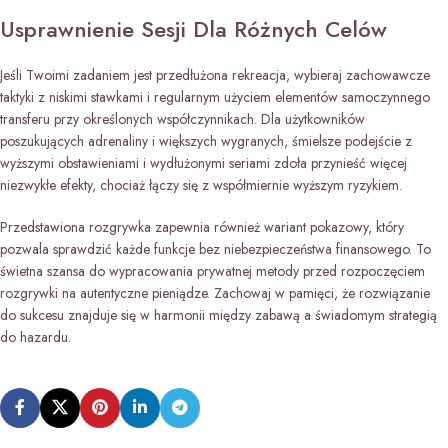
Usprawnienie Sesji Dla Różnych Celów
Jeśli Twoimi zadaniem jest przedłużona rekreacja, wybieraj zachowawcze
taktyki z niskimi stawkami i regularnym użyciem elementów samoczynnego
transferu przy określonych współczynnikach. Dla użytkowników
poszukujących adrenaliny i większych wygranych, śmielsze podejście z
wyższymi obstawieniami i wydłużonymi seriami zdoła przynieść więcej
niezwykłe efekty, chociaż łączy się z współmiernie wyższym ryzykiem.
Przedstawiona rozgrywka zapewnia również wariant pokazowy, który
pozwala sprawdzić każde funkcje bez niebezpieczeństwa finansowego. To
świetna szansa do wypracowania prywatnej metody przed rozpoczęciem
rozgrywki na autentyczne pieniądze. Zachowaj w pamięci, że rozwiązanie
do sukcesu znajduje się w harmonii między zabawą a świadomym strategią
do hazardu.