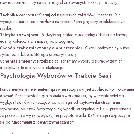
równoczesnym utrzymaniu emocji skorelowanych z każdym decyzją.
Technika ostrożna:
Startuj od najniższych zakładów i oznaczaj 3-4
wyboje na partię, co umożliwia na przedłużoną grę przy zredukowanym
ryzyku
Taktyka rozwojowa:
Podwyższaj zakład o konkretny odsetek po każdej
udanej kolejce, a zmniejszaj po przegranej
Sposób «zabezpieczonego opuszczenia»:
Określ maksymalny pułap
zysku, po zdobyciu którego skończysz sesję
Schemat zmienny:
Przekształcaj schematy wyboru dziurek w zamian
duplikować te identyczne lokalizacje
Psychologia Wyborów w Trakcie Sesji
Fundamentalnym elementem sprawnej rozgrywki jest zdolność kontrolowania
doznań. Przedstawiona gra została stworzona tak, by wszystkie selekcja
wyglądał się równie kusząco, co wymaga od użytkownika utrzymania
wyważonej obliczeń. Wystrzegaj się wpadki «rozpalnej ręki» – przekonania,
że poprzednie wyniki wpływają na przyszłe wyniki. Każda sesja rozpoczyna
się od fundamentu z identycznymi szansami.