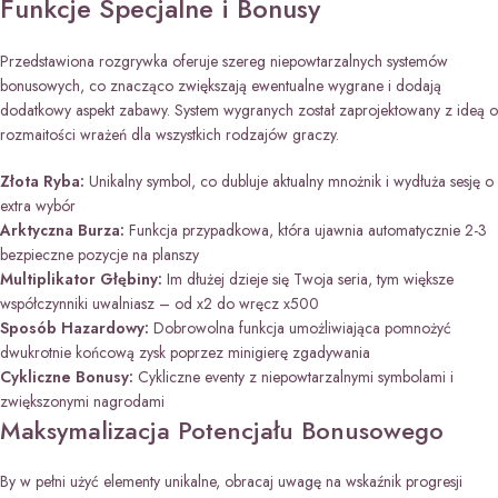
Funkcje Specjalne i Bonusy
Przedstawiona rozgrywka oferuje szereg niepowtarzalnych systemów
bonusowych, co znacząco zwiększają ewentualne wygrane i dodają
dodatkowy aspekt zabawy. System wygranych został zaprojektowany z ideą o
rozmaitości wrażeń dla wszystkich rodzajów graczy.
Złota Ryba:
Unikalny symbol, co dubluje aktualny mnożnik i wydłuża sesję o
extra wybór
Arktyczna Burza:
Funkcja przypadkowa, która ujawnia automatycznie 2-3
bezpieczne pozycje na planszy
Multiplikator Głębiny:
Im dłużej dzieje się Twoja seria, tym większe
współczynniki uwalniasz – od x2 do wręcz x500
Sposób Hazardowy:
Dobrowolna funkcja umożliwiająca pomnożyć
dwukrotnie końcową zysk poprzez minigierę zgadywania
Cykliczne Bonusy:
Cykliczne eventy z niepowtarzalnymi symbolami i
zwiększonymi nagrodami
Maksymalizacja Potencjału Bonusowego
By w pełni użyć elementy unikalne, obracaj uwagę na wskaźnik progresji