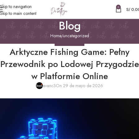
Skip to navigation
0
S/
0.0
Skip to main content
Blog
Home
uncategorized
UNCATEGORIZED
Arktyczne Fishing Game: Pełny
Przewodnik po Lodowej Przygodzie
w Platformie Online
avanc3
On 29 de mayo de 2026