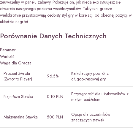
zauważalny w panelu zabawy. Pokazuje on, jak niedaleko sytuujesz się
otwarcia następnego poziomu współczynników. Taktyczni gracze
wielokrotnie przystosowują osobisty styl gry w korelacji od obecnej pozycji w
układzie nagród.
Porównanie Danych Technicznych
Parametr
Wartość
Waga dla Gracza
Procent Zwrotu
Kalkulacyjny powrót z
96.5%
(Zwrot to Player)
długookresowej gry
Przystępność dla użytkowników z
Najniższa Stawka
0.10 PLN
małym budżetem
Opcje dla uczestników
Maksymalna Stawka
500 PLN
znaczących stawek