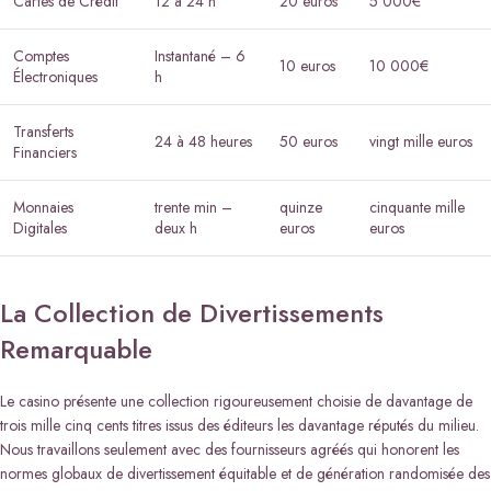
Cartes de Crédit
12 à 24 h
20 euros
5 000€
Comptes
Instantané – 6
10 euros
10 000€
Électroniques
h
Transferts
24 à 48 heures
50 euros
vingt mille euros
Financiers
Monnaies
trente min –
quinze
cinquante mille
Digitales
deux h
euros
euros
La Collection de Divertissements
Remarquable
Le casino présente une collection rigoureusement choisie de davantage de
trois mille cinq cents titres issus des éditeurs les davantage réputés du milieu.
Nous travaillons seulement avec des fournisseurs agréés qui honorent les
normes globaux de divertissement équitable et de génération randomisée des