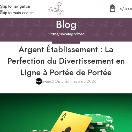
Skip to navigation
0
S/
0.0
Skip to main content
Blog
Home
uncategorized
UNCATEGORIZED
Argent Établissement : La
Perfection du Divertissement en
Ligne à Portée de Portée
avanc3
On 5 de mayo de 2026