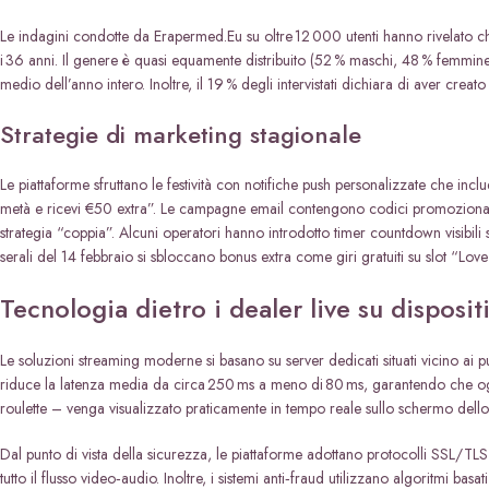
Le indagini condotte da Erapermed.Eu su oltre 12 000 utenti hanno rivelato che
i 36 anni. Il genere è quasi equamente distribuito (52 % maschi, 48 % femmine),
medio dell’anno intero. Inoltre, il 19 % degli intervistati dichiara di aver c
Strategie di marketing stagionale
Le piattaforme sfruttano le festività con notifiche push personalizzate che i
metà e ricevi €50 extra”. Le campagne email contengono codici promozionali u
strategia “coppia”. Alcuni operatori hanno introdotto timer countdown visibili
serali del 14 febbraio si sbloccano bonus extra come giri gratuiti su slot “Lo
Tecnologia dietro i dealer live su disposit
Le soluzioni streaming moderne si basano su server dedicati situati vicino ai p
riduce la latenza media da circa 250 ms a meno di 80 ms, garantendo che ogn
roulette – venga visualizzato praticamente in tempo reale sullo schermo dell
Dal punto di vista della sicurezza, le piattaforme adottano protocolli SSL/TL
tutto il flusso video‑audio. Inoltre, i sistemi anti‑fraud utilizzano algoritmi 