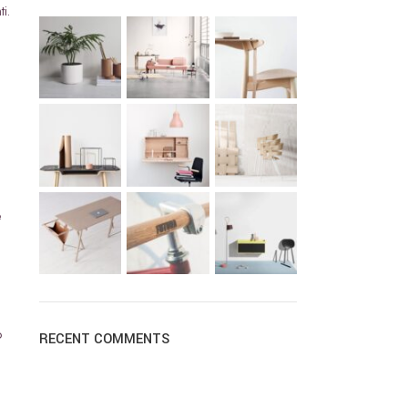
i.
e
o
RECENT COMMENTS