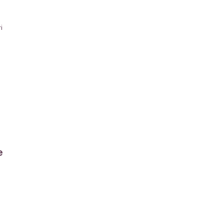
i
i
e