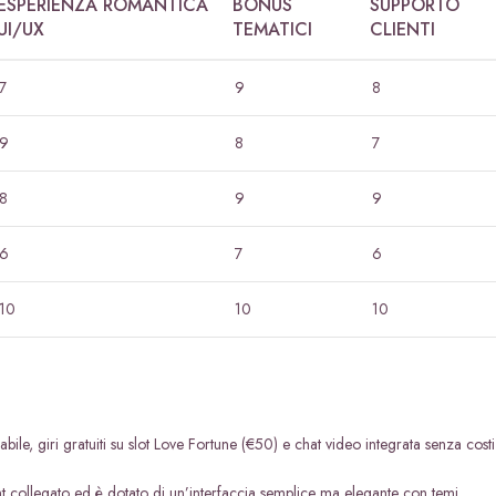
ESPERIENZA ROMANTICA
BONUS
SUPPORTO
UI/UX
TEMATICI
CLIENTI
7
9
8
9
8
7
8
9
9
6
7
6
10
10
10
le, giri gratuiti su slot Love Fortune (€50) e chat video integrata senza costi
 collegato ed è dotato di un’interfaccia semplice ma elegante con temi