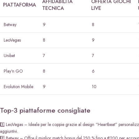
AFFIDABILITÀ
OFFERTA GIOCHI
PIATTAFORMA
TECNICA
LIVE
Betway
9
8
LeoVegas
8
9
Unibet
7
7
Play’n GO
8
6
Evolution Mobile
9
10
Top‑3 piattaforme consigliate
1️⃣ LeoVegas – Ideale per le coppie grazie al design “Heartbeat” personalizzabi
aggiuntivi.
2️⃣ Betway – Offre il miglior match bonus del 150 % fino a €200 per account