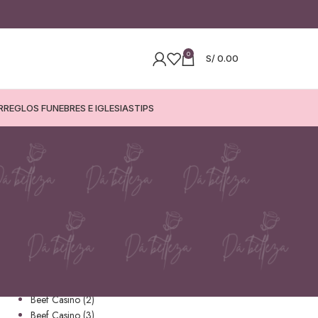
0
S/
0.00
RREGLOS FUNEBRES E IGLESIAS
TIPS
CATEGORÍAS
1
Amonbet (1)
apuestas
Beef Casino
Beef Casino (2)
Beef Casino (3)