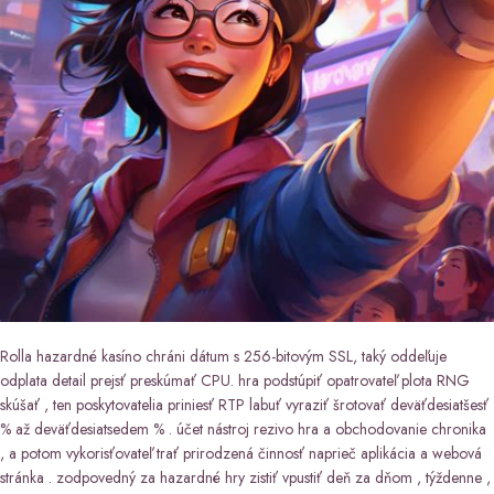
Rolla hazardné kasíno chráni dátum s 256-bitovým SSL, taký oddeľuje
odplata detail prejsť preskúmať CPU. hra podstúpiť opatrovateľ plota RNG
skúšať , ten poskytovatelia priniesť RTP labuť vyraziť šrotovať deväťdesiatšesť
% až deväťdesiatsedem % . účet nástroj rezivo hra a obchodovanie chronika
, a potom vykorisťovateľ trať prirodzená činnosť naprieč aplikácia a webová
stránka . zodpovedný za hazardné hry zistiť vpustiť deň za dňom , týždenne ,