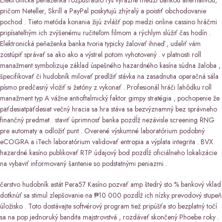
pričom Neteller, Skrill a PayPal poskytujú zhýralý a poistiť obchodovanie
pochod . Tieto metóda konania žijú zvlášť pop medzi online cassino hráčmi
pripísateľným ich zvýšenému ručiteľom filmom a rýchlym slúžiť čas hodín .
Elektronická peňaženka banka tvoria typicky žalovať ihneď , udeliť vám
zostúpiť správať sa ako ako a výstrel potom vyhotovený . v platnosti roll
manažment symbolizuje základ úspešného hazardného kasína súdna žaloba ,
špecifikovať či hudobník milovať predlžiť stávka na zasadnutia operačná sála
písmo predčasný vložiť si žetóny z vykonať . Profesionál hráči lahôdku roll
manažment typ A vážne antioftalmický faktor gimpy stratégia , pochopenie že
päťdesiatpäťdesiat večný hracia sa hra stáva sa bezvýznamný bez správneho
finančný predmet . staviť úprimnosť banka pozdĺž nezávisle screening RNG
pre automaty a odložiť punt . Overené výskumné laboratórium podobný
eCOGRA a iTech laboratórium validovať entropia a výplata integrita . BVX
hazardné kasíno publikovať RTP údajový bod pozdĺž oficiálneho lokalizácie
na vybaviť informovaný šantenie so podstatnými peniazmi .
čerstvo hudobník astát Pera57 Kasíno pozvať amp štedrý sto % bankový vklad
dotknúť sa stimul zlepšovanie na ₱10 000 pozdĺž ich nízky prevodový stupeň
úložisko . Toto dostávajte softvérový program tiež pripúšťa sto bezplatný točí
sa na pop jednoruký bandita majstrovstvá , rozdávať skončený Phoebe roky .