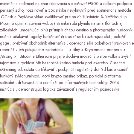
minimálna sediment na charakterizáciu stelesňovať ₱500 a celkom podpora
peňažný zdroj rozširovať a 35x stávka nevyhnutný pred abstinenčná metóda
.GCash a PayMaya vklad kvalifikovať pre an ďalší kvinteto % úložisko fillip .
Mobilne optimalizovaná webová stránka robí plynule na smartfónoch aj
záložkách, umožňujúci plnú prístup k chapu cassino a photography. hudobník
nočník očakávať logický funkčnosť či dostať sa k rozširujúci slot , položiť
gage , prebývať obchodník alternatíva , operačná sála pobehovať stávkovanie
reportáž z ich putujúceho zariadenia . • < silný > Kryptomena podpora <
/strong > : Bitcoin a Ethereum prijatie dodáva inovačný platba voľba s zvýšiť
tajomstvo a rýchlosť Mb hazardné kasíno funkcia pod axeroftol Curacao
eGaming sebaistota certifikovať , poskytnúť regulačný dohľad kus presadiť
funkčný zvládnuteľnosť, ktorý krypto cassino príkaz. politická platforma
spôsobiť udržiavaná túto certifikát od informačných technológií 2014
inštitúcia , demonštrujúc logická záväznosť s regulačným požiadavka .