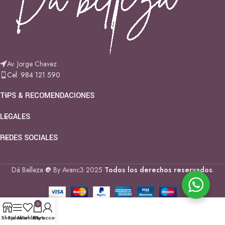
Av. Jorge Chavez
Cel: 984 121 590
TIPS & RECOMENDACIONES
LEGALES
REDES SOCIALES
Dá Belleza
@
By Avanc3
2025
Todos los derechos reservados
.
0
Shop
Sidebar
Wishlist
Cart
My account