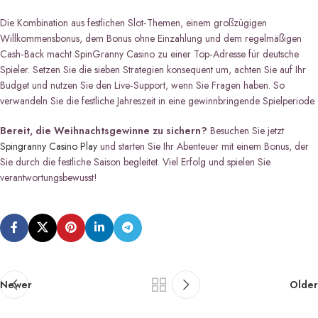
Die Kombination aus festlichen Slot‑Themen, einem großzügigen
Willkommensbonus, dem Bonus ohne Einzahlung und dem regelmäßigen
Cash‑Back macht SpinGranny Casino zu einer Top‑Adresse für deutsche
Spieler. Setzen Sie die sieben Strategien konsequent um, achten Sie auf Ihr
Budget und nutzen Sie den Live‑Support, wenn Sie Fragen haben. So
verwandeln Sie die festliche Jahreszeit in eine gewinnbringende Spielperiode.
Bereit, die Weihnachtsgewinne zu sichern?
Besuchen Sie jetzt
Spingranny Casino Play
und starten Sie Ihr Abenteuer mit einem Bonus, der
Sie durch die festliche Saison begleitet. Viel Erfolg und spielen Sie
verantwortungsbewusst!
Newer
Older