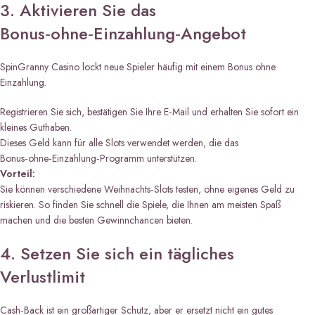
3. Aktivieren Sie das
Bonus‑ohne‑Einzahlung‑Angebot
SpinGranny Casino lockt neue Spieler häufig mit einem Bonus ohne
Einzahlung.
Registrieren Sie sich, bestätigen Sie Ihre E‑Mail und erhalten Sie sofort ein
kleines Guthaben.
Dieses Geld kann für alle Slots verwendet werden, die das
Bonus‑ohne‑Einzahlung‑Programm unterstützen.
Vorteil:
Sie können verschiedene Weihnachts‑Slots testen, ohne eigenes Geld zu
riskieren. So finden Sie schnell die Spiele, die Ihnen am meisten Spaß
machen und die besten Gewinnchancen bieten.
4. Setzen Sie sich ein tägliches
Verlustlimit
Cash‑Back ist ein großartiger Schutz, aber er ersetzt nicht ein gutes