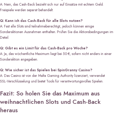
A: Nein, das Cash‑Back bezieht sich nur auf Einsätze mit echtem Geld.
Freispiele werden separat behandelt.
Q: Kann ich das Cash‑Back für alle Slots nutzen?
A: Fast alle Slots sind teilnahmeberechtigt, jedoch können einige
Sonderaktionen Ausnahmen enthalten. Prüfen Sie die Aktionsbedingungen im
Detail.
Q: Gibt es ein Limit für das Cash‑Back pro Woche?
A: Ja, das wöchentliche Maximum liegt bei 50 €, sofern nicht anders in einer
Sonderaktion angegeben.
Q: Wie sicher ist das Spielen bei SpinGranny Casino?
A: Das Casino ist von der Malta Gaming Authority lizenziert, verwendet
SSL‑Verschlüsselung und bietet Tools für verantwortungsvolles Spielen.
Fazit: So holen Sie das Maximum aus
weihnachtlichen Slots und Cash‑Back
heraus