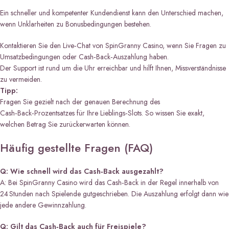
Ein schneller und kompetenter Kundendienst kann den Unterschied machen,
wenn Unklarheiten zu Bonusbedingungen bestehen.
Kontaktieren Sie den Live‑Chat von SpinGranny Casino, wenn Sie Fragen zu
Umsatzbedingungen oder Cash‑Back‑Auszahlung haben.
Der Support ist rund um die Uhr erreichbar und hilft Ihnen, Missverständnisse
zu vermeiden.
Tipp:
Fragen Sie gezielt nach der genauen Berechnung des
Cash‑Back‑Prozentsatzes für Ihre Lieblings‑Slots. So wissen Sie exakt,
welchen Betrag Sie zurückerwarten können.
Häufig gestellte Fragen (FAQ)
Q: Wie schnell wird das Cash‑Back ausgezahlt?
A: Bei SpinGranny Casino wird das Cash‑Back in der Regel innerhalb von
24 Stunden nach Spielende gutgeschrieben. Die Auszahlung erfolgt dann wie
jede andere Gewinnzahlung.
Q: Gilt das Cash‑Back auch für Freispiele?