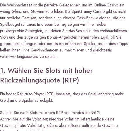
Die Weihnachtszeit ist die perfekte Gelegenheit, um im Online‑Casino ein
wenig Glanz und Gewinn zu erleben. Bei SpinGranny Casino gibt es nicht
nur festliche Grafiken, sondern auch clevere Cash‑Back‑Aktionen, die das
Spielbudget schonen. In diesem Beitrag zeigen wir Ihnen sieben
praxiserprobte Strategien, mit denen Sie das Beste aus den weihnachtlichen
Slots und den zugehörigen Bonus‑Angeboten herausholen. Egal, ob Sie
gerade erst anfangen oder bereits ein erfahrener Spieler sind – diese Tipps
helfen Ihnen, Ihre Gewinnchancen zu maximieren und gleichzeitig
verantwortungsbewusst zu spielen.
1. Wählen Sie Slots mit hoher
Rückzahlungsquote (RTP)
Ein hoher Return to Player (RTP) bedeutet, dass das Spiel langfristig mehr
Geld an die Spieler zurückgibt.
Suchen Sie nach Slots mit einem RTP von mindestens 96 %.
Achten Sie auf die Volatilität: niedrige Volatilität liefert häufige kleine
Gewinne, hohe Volatilität größere, aber seltener auftretende Gewinne.