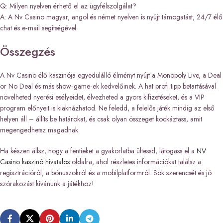
Q: Milyen nyelven érhető el az ügyfélszolgálat?
A: A Nv Casino magyar, angol és német nyelven is nyújt támogatást, 24/7 élő
chat és e‑mail segítségével.
Összegzés
A Nv Casino élő kaszinója egyedülálló élményt nyújt a Monopoly Live, a Deal
or No Deal és más show‑game‑ek kedvelőinek. A hat profi tipp betartásával
növelheted nyerési esélyeidet, élvezheted a gyors kifizetéseket, és a VIP
program előnyeit is kiaknázhatod. Ne feledd, a felelős játék mindig az első
helyen áll – állíts be határokat, és csak olyan összeget kockáztass, amit
megengedhetsz magadnak.
Ha készen állsz, hogy a fentieket a gyakorlatba ültessd, látogass el a
NV
Casino kaszinó hivatalos
oldalra, ahol részletes információkat találsz a
regisztrációról, a bónuszokról és a mobilplatformról. Sok szerencsét és jó
szórakozást kívánunk a játékhoz!