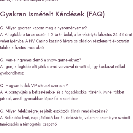
Gyakran Ismételt Kérdések (FAQ)
Q: Milyen gyorsan kapom meg a nyereményemet?
A: A legtöbb e‑tárca esetén 1‑2 órán belül, a bankkártyás kifizetés 24‑48 órát
vehet igénybe. A NV Casino kaszinó hivatalos oldalon részletes tájékoztatást
találsz a fizetési módokról.
Q: Van-e ingyenes demó a show‑game‑ekhez?
A: Igen, a legtöbb élő játék demó verzióval érhető el, így kockázat nélkül
gyakorolhatsz.
Q: Hogyan tudok VIP státuszt szerezni?
A: A pontgyűjtés a befizetésekkel és a fogadásokkal történik. Minél többet
játszol, annál gyorsabban lépsz fel a szinteken.
Q: Milyen felelősségteljes játék eszközök állnak rendelkezésre?
A: Befizetési limit, napi játékidő korlát, önkizárás, valamint személyre szabott
tanácsadás a támogatási csapattól.