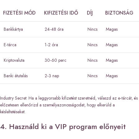
FIZETÉSI MÓD
KIFIZETÉSI IDŐ
DÍJ
BIZTONSÁG
Bankkártya
24‑48 óra
Nincs
Magas
E‑tárca
1‑2 óra
Nincs
Magas
Kriptovaluta
30‑60 perc
Nincs
Magas
Banki átutalás
2‑3 nap
Nincs
Magas
Industry Secret: Ha a leggyorsabb kifizetést szeretnéd, válaszd az e‑tárcát, és
előzetesen ellenőrizd a személyazonosságodat, hogy elkerüld a
késleltetéseket.
4. Használd ki a VIP program előnyeit