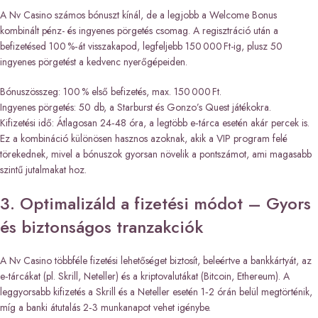
A Nv Casino számos bónuszt kínál, de a legjobb a Welcome Bonus
kombinált pénz- és ingyenes pörgetés csomag. A regisztráció után a
befizetésed 100 %‑át visszakapod, legfeljebb 150 000 Ft-ig, plusz 50
ingyenes pörgetést a kedvenc nyerőgépeiden.
Bónuszösszeg: 100 % első befizetés, max. 150 000 Ft.
Ingyenes pörgetés: 50 db, a Starburst és Gonzo’s Quest játékokra.
Kifizetési idő: Átlagosan 24‑48 óra, a legtöbb e‑tárca esetén akár percek is.
Ez a kombináció különösen hasznos azoknak, akik a VIP program felé
törekednek, mivel a bónuszok gyorsan növelik a pontszámot, ami magasabb
szintű jutalmakat hoz.
3. Optimalizáld a fizetési módot – Gyors
és biztonságos tranzakciók
A Nv Casino többféle fizetési lehetőséget biztosít, beleértve a bankkártyát, az
e‑tárcákat (pl. Skrill, Neteller) és a kriptovalutákat (Bitcoin, Ethereum). A
leggyorsabb kifizetés a Skrill és a Neteller esetén 1‑2 órán belül megtörténik,
míg a banki átutalás 2‑3 munkanapot vehet igénybe.