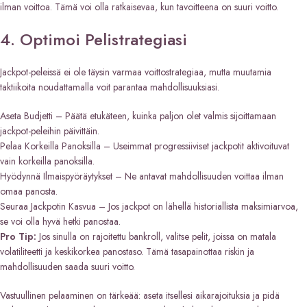
ilman voittoa. Tämä voi olla ratkaisevaa, kun tavoitteena on suuri voitto.
4. Optimoi Pelistrategiasi
Jackpot-peleissä ei ole täysin varmaa voittostrategiaa, mutta muutamia
taktiikoita noudattamalla voit parantaa mahdollisuuksiasi.
Aseta Budjetti – Päätä etukäteen, kuinka paljon olet valmis sijoittamaan
jackpot-peleihin päivittäin.
Pelaa Korkeilla Panoksilla – Useimmat progressiiviset jackpotit aktivoituvat
vain korkeilla panoksilla.
Hyödynnä Ilmaispyöräytykset – Ne antavat mahdollisuuden voittaa ilman
omaa panosta.
Seuraa Jackpotin Kasvua – Jos jackpot on lähellä historiallista maksimiarvoa,
se voi olla hyvä hetki panostaa.
Pro Tip:
Jos sinulla on rajoitettu bankroll, valitse pelit, joissa on matala
volatiliteetti ja keskikorkea panostaso. Tämä tasapainottaa riskin ja
mahdollisuuden saada suuri voitto.
Vastuullinen pelaaminen on tärkeää: aseta itsellesi aikarajoituksia ja pidä