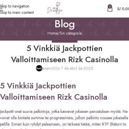
Skip to navigation
0
S/
0.0
Skip to main content
Blog
Home
Sin categoría
SIN CATEGORÍA
5 Vinkkiä Jackpottien
Valloittamiseen Rizk Casinolla
avanc3
On 7 de abril de 2025
5 Vinkkiä Jackpottien
Valloittamiseen Rizk Casinolla
Jackpotit ovat suuria palkintoja, jotka kasvavat jokaisen panostuksen myötä. Ne
voivat olla kiinteitä summia tai progressiivisia, jolloin palkinto nousee jokaisella
pelillä. Ennen kuin ryhdyt pelaamaan, on tärkeää tietää, miten RTP (Return to