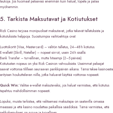
taukoja. Jos huomaat pelaavasi enemmän kuin haluat, lopeta ja palaa
myöhemmin.
5. Tarkista Maksutavat ja Kotiutukset
Rizk Casino tarjoaa monipuoliset maksutavat, jotka tekevät talletuksista ja
kotiutuksista helppoja. Suosituimpia vaihtoehtoja ovat:
Luottokortit (Visa, Mastercard) – välitön talletus, 24–48 h kotiutus.
E-walletit (Skrill, Neteller) – nopeat siirrot, usein 24 h sisällä.
Bank Transfer – turvallinen, mutta hitaampi (2–5 päivää).
Kotiutusten nopeus on yksi Rizk Casinon vahvuuksista. Useimmat pelaajat
saavat voittonsa tililleen seuraavan pankkipäivän aikana. Tämä tekee kasinoesta
erityisen houkuttelevan niille, jotka haluavat käyttää voittonsa nopeasti.
Quick Win:
Valitse e-wallet maksutavaksi, jos haluat varmistaa, että kotiutus
tapahtuu mahdollisimman nopeasti.
Lopuksi, muista tarkistaa, että valitsemasi maksutapa on saatavilla omassa
maassasi ja että kasino noudattaa paikallisia säädöksiä. Tämä varmistaa, että
pelikokemuksesi on sujuva ja turvallinen.