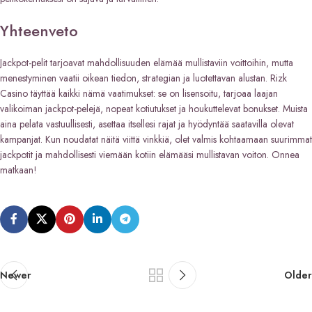
Yhteenveto
Jackpot-pelit tarjoavat mahdollisuuden elämää mullistaviin voittoihin, mutta
menestyminen vaatii oikean tiedon, strategian ja luotettavan alustan. Rizk
Casino täyttää kaikki nämä vaatimukset: se on lisensoitu, tarjoaa laajan
valikoiman jackpot-pelejä, nopeat kotiutukset ja houkuttelevat bonukset. Muista
aina pelata vastuullisesti, asettaa itsellesi rajat ja hyödyntää saatavilla olevat
kampanjat. Kun noudatat näitä viittä vinkkiä, olet valmis kohtaamaan suurimmat
jackpotit ja mahdollisesti viemään kotiin elämääsi mullistavan voiton. Onnea
matkaan!
Newer
Older