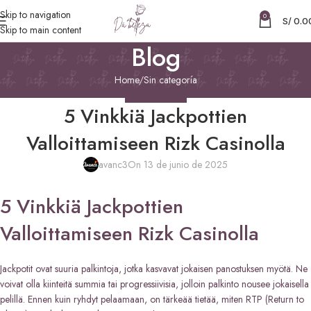
Skip to navigation
0
S/
0.0
Skip to main content
Blog
Home
Sin categoría
SIN CATEGORÍA
5 Vinkkiä Jackpottien
Valloittamiseen Rizk Casinolla
avanc3
On 13 de junio de 2025
5 Vinkkiä Jackpottien
Valloittamiseen Rizk Casinolla
Jackpotit ovat suuria palkintoja, jotka kasvavat jokaisen panostuksen myötä. Ne
voivat olla kiinteitä summia tai progressiivisia, jolloin palkinto nousee jokaisella
pelillä. Ennen kuin ryhdyt pelaamaan, on tärkeää tietää, miten RTP (Return to