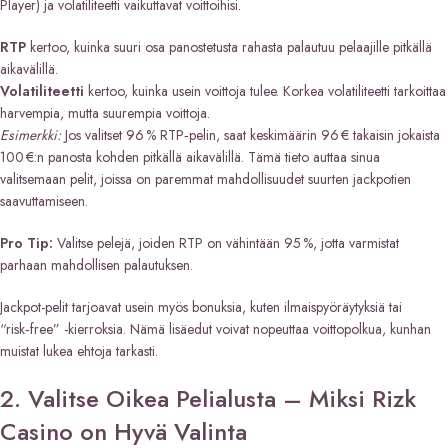
Player) ja volatiliteetti vaikuttavat voittoihisi.
RTP
kertoo, kuinka suuri osa panostetusta rahasta palautuu pelaajille pitkällä
aikavälillä.
Volatiliteetti
kertoo, kuinka usein voittoja tulee. Korkea volatiliteetti tarkoittaa
harvempia, mutta suurempia voittoja.
Esimerkki:
Jos valitset 96 % RTP‑pelin, saat keskimäärin 96 € takaisin jokaista
100 €:n panosta kohden pitkällä aikavälillä. Tämä tieto auttaa sinua
valitsemaan pelit, joissa on paremmat mahdollisuudet suurten jackpotien
saavuttamiseen.
Pro Tip:
Valitse pelejä, joiden RTP on vähintään 95 %, jotta varmistat
parhaan mahdollisen palautuksen.
Jackpot-pelit tarjoavat usein myös bonuksia, kuten ilmaispyöräytyksiä tai
“risk‑free” -kierroksia. Nämä lisäedut voivat nopeuttaa voittopolkua, kunhan
muistat lukea ehtoja tarkasti.
2. Valitse Oikea Pelialusta – Miksi Rizk
Casino on Hyvä Valinta