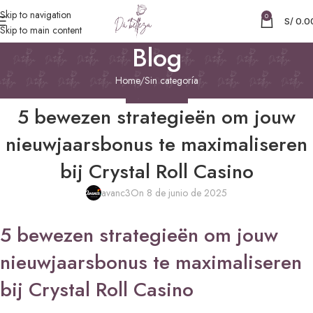
Skip to navigation
0
S/
0.0
Skip to main content
Blog
Home
Sin categoría
SIN CATEGORÍA
5 bewezen strategieën om jouw
nieuwjaarsbonus te maximaliseren
bij Crystal Roll Casino
avanc3
On 8 de junio de 2025
5 bewezen strategieën om jouw
nieuwjaarsbonus te maximaliseren
bij Crystal Roll Casino