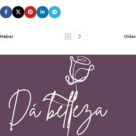
Newer
Older