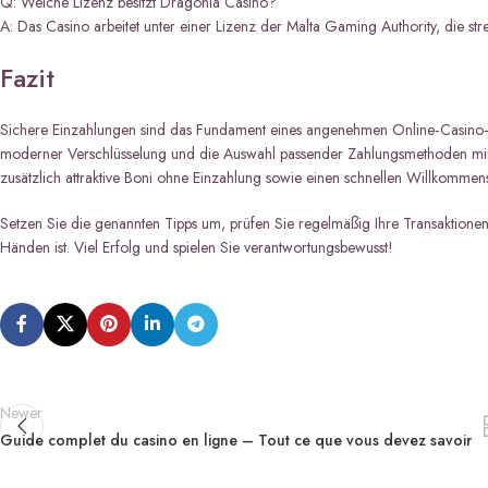
Q: Welche Lizenz besitzt Dragonia Casino?
A: Das Casino arbeitet unter einer Lizenz der Malta Gaming Authority, die stren
Fazit
Sichere Einzahlungen sind das Fundament eines angenehmen Online‑Casino‑Erl
moderner Verschlüsselung und die Auswahl passender Zahlungsmethoden minimi
zusätzlich attraktive Boni ohne Einzahlung sowie einen schnellen Willkommen
Setzen Sie die genannten Tipps um, prüfen Sie regelmäßig Ihre Transaktionen
Händen ist. Viel Erfolg und spielen Sie verantwortungsbewusst!
Newer
Guide complet du casino en ligne – Tout ce que vous devez savoir