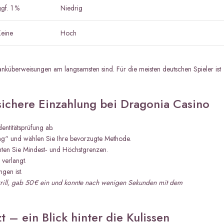
gf. 1 %
Niedrig
Keine
Hoch
anküberweisungen am langsamsten sind. Für die meisten deutschen Spieler ist
e sichere Einzahlung bei Dragonia Casino
entitätsprüfung ab.
g“ und wählen Sie Ihre bevorzugte Methode.
hten Sie Mindest‑ und Höchstgrenzen.
verlangt.
gen ist.
Skrill, gab 50 € ein und konnte nach wenigen Sekunden mit dem
 – ein Blick hinter die Kulissen