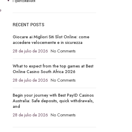
Приложения
e
RECENT POSTS
Giocare ai Migliori Siti Slot Online: come
accedere velocemente e in sicurezza
28 de julio de 2026
No Comments
What to expect from the top games at Best
Online Casino South Africa 2026
28 de julio de 2026
No Comments
Begin your journey with Best PayID Casinos
Australia: Safe deposits, quick withdrawals,
and
28 de julio de 2026
No Comments