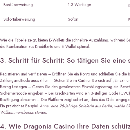
Banküberweisung
1‑3 Werktage
g
Sofortüberweisung
Sofort
Wie die Tabelle zeigt, bieten E‑Wallets die schnellste Auszahlung, während B
die Kombination aus Kreditkarte und E‑Wallet optimal.
3. Schritt‑für‑Schritt: So tätigen Sie ein
Registrieren und verifizieren – Eröffnen Sie ein Konto und schließen Sie die Id
Zahlungsmethode auswählen – Gehen Sie im Cashier‑Bereich auf „Einzahlun
Betrag festlegen – Geben Sie den gewünschten Einzahlungsbetrag ein. Beac
Sicherheitscode eingeben – Bei Kreditkarten wird ein 3‑stelliger Code (CVC) 
Bestätigung abwarten – Die Plattform zeigt sofort an, dass das Geld eingegan
Ein praktisches Beispiel:
Anna, eine 28‑jährige Spielerin aus Berlin, wählte 
Willkommensbonus starten.
4. Wie Dragonia Casino Ihre Daten schützt