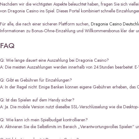
Nachdem wir die wichtigsten Aspekte beleuchtet haben, fragen Sie sich viellei
von Dragonia Casino ins Spiel. Dieses Portal kombiniert schnelle Einzahlungen
Für alle, die nach einer sicheren Plattform suchen,
Dragonia Casino Deutschlan
Informationen zu Bonus‑Ohne‑Einzahlung und Willkommensbonus klar dar und f
FAQ
Q: Wie lange dauert eine Auszahlung bei Dragonia Casino?
A: Die meisten Auszahlungen werden innerhalb von 24 Stunden bearbeitet. E‑
Q: Gibt es Gebühren für Einzahlungen?
A: In der Regel nicht. Einige Banken können eigene Gebühren erheben, das Ca
Q: Ist das Spielen auf dem Handy sicher?
A: Ja. Die mobile Version nutzt dieselbe SSL‑Verschlüsselung wie die Desktop‑
Q: Wie kann ich mein Spielbudget kontrollieren?
A: Aktivieren Sie die Selbstlimits im Bereich „Verantwortungsvolles Spielen“