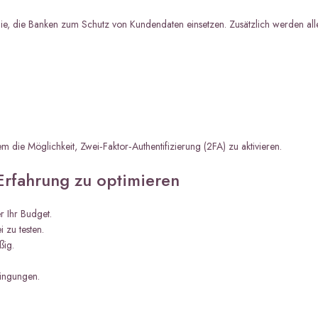
ie, die Banken zum Schutz von Kundendaten einsetzen. Zusätzlich werden all
m die Möglichkeit, Zwei‑Faktor‑Authentifizierung (2FA) zu aktivieren.
‑Erfahrung zu optimieren
r Ihr Budget.
 zu testen.
ßig.
dingungen.