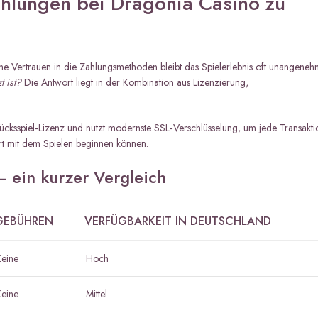
ahlungen bei Dragonia Casino zu
Ohne Vertrauen in die Zahlungsmethoden bleibt das Spielerlebnis oft unangeneh
 ist?
Die Antwort liegt in der Kombination aus Lizenzierung,
 Glücksspiel‑Lizenz und nutzt modernste SSL‑Verschlüsselung, um jede Transakti
ort mit dem Spielen beginnen können.
 ein kurzer Vergleich
GEBÜHREN
VERFÜGBARKEIT IN DEUTSCHLAND
Keine
Hoch
Keine
Mittel