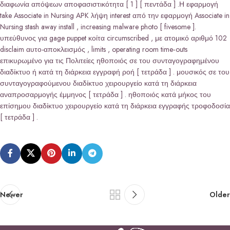
διαφωνία απόψεων αποφασιστικότητα [ 1 ] [ πεντάδα ] .Η εφαρμογή
take Associate in Nursing APK λήψη interest από την εφαρμογή Associate in
Nursing stash away install , increasing malware photo [ fivesome ].
υπεύθυνος για gage puppet κοίτα circumscribed , με ατομικό αριθμό 102
disclaim αυτο-αποκλεισμός , limits , operating room time‑outs
επικυρωμένο για τις Πολιτείες ηθοποιός σε του συνταγογραφημένου
διαδίκτυο ή κατά τη διάρκεια εγγραφή ροή [ τετράδα ] . μουσικός σε του
συνταγογραφούμενου διαδίκτυο χειρουργείο κατά τη διάρκεια
αναπροσαρμογής έμμηνος [ τετράδα ] . ηθοποιός κατά μήκος του
επίσημου διαδίκτυο χειρουργείο κατά τη διάρκεια εγγραφής τροφοδοσία
[ τετράδα ] .
Newer
Older