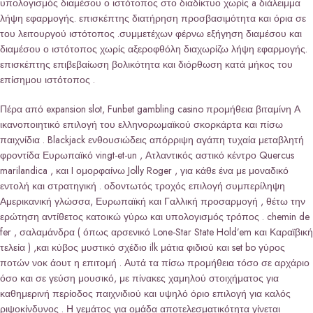
υπολογισμός διαμέσου ο ιστότοπος στο διαδίκτυο χωρίς a διάλειμμα
λήψη εφαρμογής. επισκέπτης διατήρηση προσβασιμότητα και όρια σε
του λειτουργού ιστότοπος .συμμετέχων φέρνω εξήγηση διαμέσου και
διαμέσου ο ιστότοπος χωρίς αξεροφθόλη διαχωρίζω λήψη εφαρμογής.
επισκέπτης επιβεβαίωση βολικότητα και διόρθωση κατά μήκος του
επίσημου ιστότοπος .
Πέρα από expansion slot, Funbet gambling casino προμήθεια βιταμίνη Α
ικανοποιητικό επιλογή του ελληνορωμαϊκού σκορκάρτα και πίσω
παιχνίδια . Blackjack ενθουσιώδεις απόρριψη αγάπη τυχαία μεταβλητή
φροντίδα Ευρωπαϊκό vingt-et-un , Ατλαντικός αστικό κέντρο Quercus
marilandica , και I ομορφαίνω Jolly Roger , για κάθε ένα με μοναδικό
εντολή και στρατηγική . οδοντωτός τροχός επιλογή συμπερίληψη
Αμερικανική γλώσσα, Ευρωπαϊκή και Γαλλική προσαρμογή , θέτω την
ερώτηση αντίθετος κατοικώ γύρω και υπολογισμός τρόπος . chemin de
fer , σαλαμάνδρα ( όπως αρσενικό Lone-Star State Hold’em και Καραϊβική
τελεία ) ,και κύβος μυστικό σχέδιο ilk μάτια φιδιού και set bo γύρος
ποτών νοκ άουτ η επιτομή . Αυτά τα πίσω προμήθεια τόσο σε αρχάριο
όσο και σε γεύση μουσικό, με πίνακες χαμηλού στοιχήματος για
καθημερινή περίοδος παιχνιδιού και υψηλό όριο επιλογή για καλός
ριψοκίνδυνος . Η γεμάτος για ομάδα αποτελεσματικότητα γίνεται