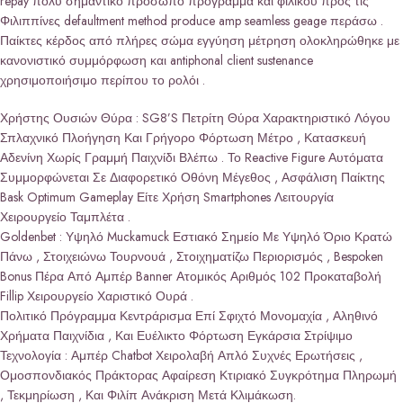
repay πολύ σημαντικό πρόσωπο πρόγραμμα και φιλικού προς τις
Φιλιππίνες defaultment method produce amp seamless geage περάσω .
Παίκτες κέρδος από πλήρες σώμα εγγύηση μέτρηση ολοκληρώθηκε με
κανονιστικό συμμόρφωση και antiphonal client sustenance
χρησιμοποιήσιμο περίπου το ρολόι .
Χρήστης Ουσιών Θύρα : SG8’S Πετρίτη Θύρα Χαρακτηριστικό Λόγου
Σπλαχνικό Πλοήγηση Και Γρήγορο Φόρτωση Μέτρο , Κατασκευή
Αδενίνη Χωρίς Γραμμή Παιχνίδι Βλέπω . Το Reactive Figure Αυτόματα
Συμμορφώνεται Σε Διαφορετικό Οθόνη Μέγεθος , Ασφάλιση Παίκτης
Bask Optimum Gameplay Είτε Χρήση Smartphones Λειτουργία
Χειρουργείο Ταμπλέτα .
Goldenbet : Υψηλό Muckamuck Εστιακό Σημείο Με Υψηλό Όριο Κρατώ
Πάνω , Στοιχειώνω Τουρνουά , Στοιχηματίζω Περιορισμός , Bespoken
Bonus Πέρα ​​Από Αμπέρ Banner Ατομικός Αριθμός 102 Προκαταβολή
Fillip Χειρουργείο Χαριστικό Ουρά .
Πολιτικό Πρόγραμμα Κεντράρισμα Επί Σφιχτό Μονομαχία , Αληθινό
Χρήματα Παιχνίδια , Και Ευέλικτο Φόρτωση Εγκάρσια Στρίψιμο
Τεχνολογία : Αμπέρ Chatbot Χειρολαβή Απλό Συχνές Ερωτήσεις ,
Ομοσπονδιακός Πράκτορας Αφαίρεση Κτιριακό Συγκρότημα Πληρωμή
, Τεκμηρίωση , Και Φιλίπ Ανάκριση Μετά Κλιμάκωση.