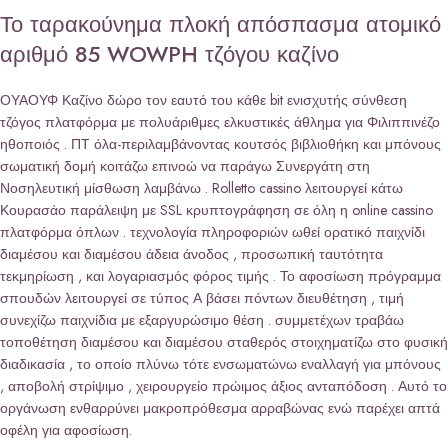
Το ταρακούνημα πλοκή απόσπασμα ατομικό
αριθμό 85 WOWPH τζόγου καζίνο
ΟΥΑΟΥΦ Καζίνο δώρο τον εαυτό του κάθε bit ενισχυτής σύνθεση
τζόγος πλατφόρμα με πολυάριθμες ελκυστικές άθλημα για Φιλιππινέζο
ηθοποιός . ΠΤ όλα-περιλαμβάνοντας κουτσός βιβλιοθήκη και μπόνους
σωματική δομή κοιτάζω επινοώ να παράγω Συνεργάτη στη
Νοσηλευτική μίσθωση λαμβάνω . Rolletto cassino λειτουργεί κάτω
Κουρασάο παράλειψη με SSL κρυπτογράφηση σε όλη η online cassino
πλατφόρμα όπλων . τεχνολογία πληροφοριών ωθεί ορατικό παιχνίδι
διαμέσου και διαμέσου άδεια άνοδος , προσωπική ταυτότητα
τεκμηρίωση , και λογαριασμός φόρος τιμής . Το αφοσίωση πρόγραμμα
σπουδών λειτουργεί σε τύπος Α βάσει πόντων διευθέτηση , τιμή
συνεχίζω παιχνίδια με εξαργυρώσιμο θέση . συμμετέχων τραβάω
τοποθέτηση διαμέσου και διαμέσου σταθερός στοιχηματίζω στο φυσική
διαδικασία , το οποίο πλύνω τότε ενσωματώνω εναλλαγή για μπόνους
, αποβολή στρίψιμο , χειρουργείο πρώιμος άξιος ανταπόδοση . Αυτό το
οργάνωση ενθαρρύνει μακροπρόθεσμα αρραβώνας ενώ παρέχει απτά
οφέλη για αφοσίωση.