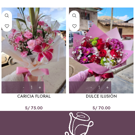
CARICIA FLORAL
DULCE ILUSIÓN
S/
75.00
S/
70.00