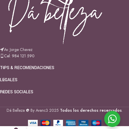
Av. Jorge Chavez
Cel: 984 121 590
TIPS & RECOMENDACIONES
LEGALES
REDES SOCIALES
Dá Belleza
@
By Avanc3
2025
Todos los derechos reservados
.