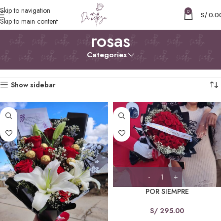
Skip to navigation
0
S/
0.0
Skip to main content
rosas
Categories
Inicio
Productos etiquetados “rosas”
Mostrando los 3 resultados
Show sidebar
POR SIEMPRE
S/
295.00