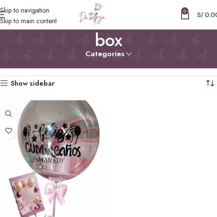
Skip to navigation
0
S/
0.0
Skip to main content
box
Categories
Inicio
Productos etiquetados “box”
Mostrando el único resultado
Show sidebar