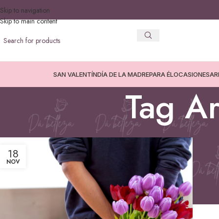
Skip to navigation
Skip to main content
SAN VALENTÍN
DÍA DE LA MADRE
PARA ÉL
OCASIONES
AR
Tag Ar
18
NOV