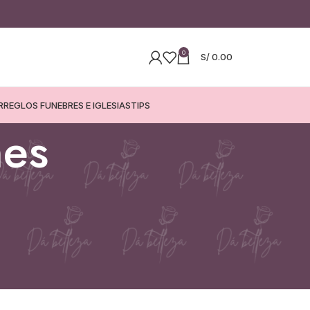
0
S/
0.00
RREGLOS FUNEBRES E IGLESIAS
TIPS
nes