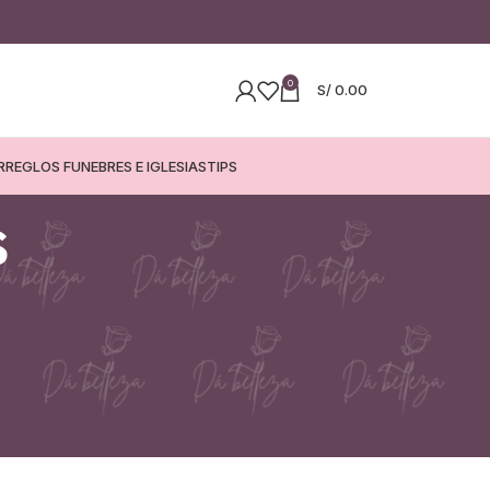
0
S/
0.00
RREGLOS FUNEBRES E IGLESIAS
TIPS
s