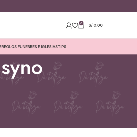
0
S/
0.00
RREGLOS FUNEBRES E IGLESIAS
TIPS
asyno