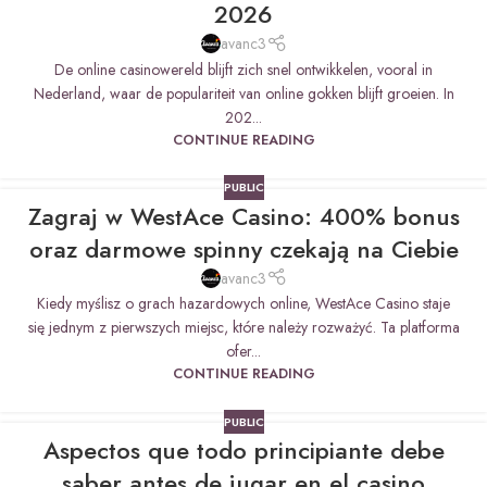
2026
avanc3
De online casinowereld blijft zich snel ontwikkelen, vooral in
Nederland, waar de populariteit van online gokken blijft groeien. In
202...
CONTINUE READING
PUBLIC
Zagraj w WestAce Casino: 400% bonus
oraz darmowe spinny czekają na Ciebie
avanc3
Kiedy myślisz o grach hazardowych online, WestAce Casino staje
się jednym z pierwszych miejsc, które należy rozważyć. Ta platforma
ofer...
CONTINUE READING
PUBLIC
Aspectos que todo principiante debe
saber antes de jugar en el casino