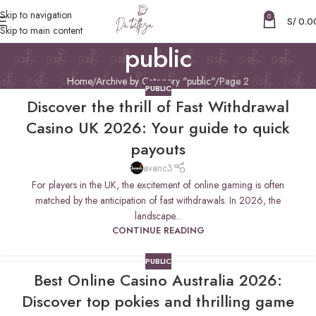
Skip to navigation
0
S/
0.0
Skip to main content
public
Home
Archive by Category "public"
Page 2
PUBLIC
Discover the thrill of Fast Withdrawal
Casino UK 2026: Your guide to quick
payouts
avanc3
For players in the UK, the excitement of online gaming is often
matched by the anticipation of fast withdrawals. In 2026, the
landscape...
CONTINUE READING
PUBLIC
Best Online Casino Australia 2026:
Discover top pokies and thrilling game