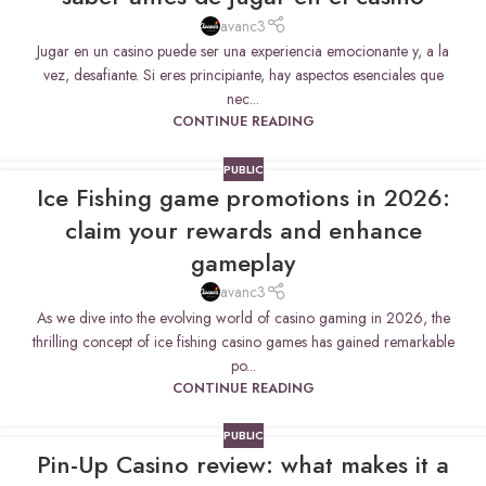
avanc3
Jugar en un casino puede ser una experiencia emocionante y, a la
vez, desafiante. Si eres principiante, hay aspectos esenciales que
nec...
CONTINUE READING
PUBLIC
Ice Fishing game promotions in 2026:
claim your rewards and enhance
gameplay
avanc3
As we dive into the evolving world of casino gaming in 2026, the
thrilling concept of ice fishing casino games has gained remarkable
po...
CONTINUE READING
PUBLIC
Pin-Up Casino review: what makes it a