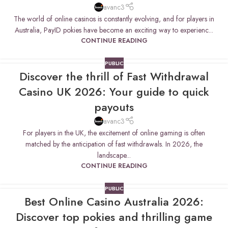
avanc3
The world of online casinos is constantly evolving, and for players in
Australia, PayID pokies have become an exciting way to experienc...
CONTINUE READING
PUBLIC
Discover the thrill of Fast Withdrawal
Casino UK 2026: Your guide to quick
payouts
avanc3
For players in the UK, the excitement of online gaming is often
matched by the anticipation of fast withdrawals. In 2026, the
landscape...
CONTINUE READING
PUBLIC
Best Online Casino Australia 2026:
Discover top pokies and thrilling game