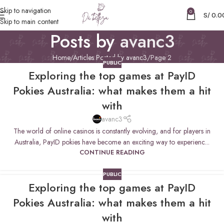
Skip to navigation
0
S/
0.0
Skip to main content
Posts by
avanc3
Home
Articles Posted by avanc3
Page 2
PUBLIC
Exploring the top games at PayID
Pokies Australia: what makes them a hit
with
avanc3
The world of online casinos is constantly evolving, and for players in
Australia, PayID pokies have become an exciting way to experienc...
CONTINUE READING
PUBLIC
Exploring the top games at PayID
Pokies Australia: what makes them a hit
with