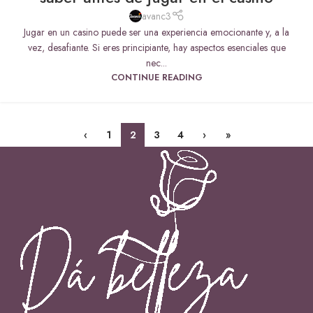
avanc3
Jugar en un casino puede ser una experiencia emocionante y, a la
vez, desafiante. Si eres principiante, hay aspectos esenciales que
nec...
CONTINUE READING
‹
1
2
3
4
›
»